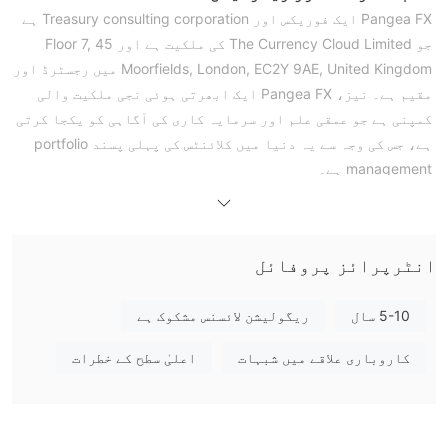
Pangea FX ایک فوریکس اور Treasury consulting corporation ہے
جو The Currency Cloud Limited کی ملکیت ہے اور Floor 7, 45
Moorfields, London, EC2Y 9AE, United Kingdom میں رجسٹرڈ اور
مقیم ہے۔ نیز، Pangea FX ایک ابھرتی ہوئی نجی ملکیت والی
کمپنی ہے جو عمقی علم اور سرمایہ کاری کی آگاہی کو یکجا کرتی
ہے، جس کی وجہ سے یہ دنیا میں کلائنٹس کی پہلی پسند portfolio
management ہے۔
مارکیٹ کے آلات
Pangea FX مارکیٹنگ اور portfolio management کی ایک وسیع
رینج پیش کرتا ہے جس میں Spot Transactions, Market Orders,
انٹرپرائز پروفائل
Forward Contracts, Hedging Solutions, Collection Accounts, اور
Client Management شامل ہیں۔
5-10 سال
ریگولیشن لائسنس مشکوک ہے
اکاؤنٹس
Pangea FX کلائنٹس کے لیے 2 کلاسیکی اکاؤنٹس کے اقسام قائم کر
کاروباری علاقے میں شبہات
اعلیٰ سطح کے خطرات
چکا ہے جن میں Private Account اور Corporate Account شامل
ہیں۔ تاہم، اکاؤنٹ کے بارے میں کوئی متعلقہ تفصیلی معلومات
نہیں ہے، مزید برآں، اگر کلائنٹس اکاؤنٹ کھولنا چاہتے ہیں تو
کلائنٹس سپورٹ ٹیم کو ای میل یا کال کر سکتے ہیں تاکہ انہیں