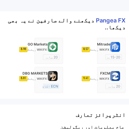
--
Pangea FX
دیکھنے والے صارفین نے یہ بھی
دیکھا..
GO Markets
Mitrade
8.98
8.57
WIKIFX ریٹنگ
WIKIFX ریٹنگ
15-20 سال
20 سال سے زائد
آسٹریلیا ریگولیشن
آسٹریلیا ریگولیشن
مارکیٹ سازی کا لائسنس (MM)
مارکیٹ سازی کا لائسنس (MM)
DBG MARKETS
FXCM
خود تیار کردہ
cTrader
8.81
9.41
WIKIFX ریٹنگ
WIKIFX ریٹنگ
20 سال سے زائد
ECN اکاؤنٹ
آسٹریلیا ریگولیشن
10-15 سال
مارکیٹ سازی کا لائسنس (MM)
آسٹریلیا ریگولیشن
مین ٹائٹل MT4
مارکیٹ سازی کا لائسنس (MM)
مین ٹائٹل MT4
انٹرپرائز تعارف
عام معلومات اور ریگولیشن