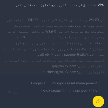
VPS استعمال کی مدد
|
کاروباری تعاون
|
علاقائی تقسیم
آپ WikiFX ویب سائٹ پر تشریف لا رہے ہیں۔ WikiFX انٹرنیٹ اور
اس کی موبائل پروڈکٹس عالمی صارفین کے لیے ایک کاروباری
معلومات تلاش کرنے کا آلہ ہے۔ WikiFX پروڈکٹس استعمال کرتے
وقت، صارفین سے درخواست ہے کہ وہ اپنے ملک اور علاقے کے
متعلقہ قانونی ضوابط کی رضاکارانہ طور پر پابندی کریں۔
بروکرز کے خلاف شکایات، رپورٹنگ، سوالات اور تاثرات کے لیے ای
میل: cs@wikifx.com، support@wikifx.com
لائسنس وغیرہ کی معلومات میں تصحیح کے لیے براہ کرم اس پتے پر
معلومات بھیجیں: qa@wikifx.com
کاروباری تعاون: business@wikifx.com
Longasia
Philippos asset management
EMAR MARKETS
HIJA MARKETS
مزید
Neex
CMC MARKETS
FORTUNO MARKETS
Horizon Markets
FXPesa
RYNAT
BeeMarkets