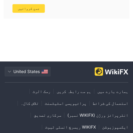
جمع کروائیں
United States
ہمارے بارے میں
|
ہم سے رابطہ کریں
|
رسک الرٹ
|
استعمال کی شرائط
|
پرائیویسی اسٹیٹمنٹ
|
تلاش کال۔
|
انٹرپرائز ورژن (WIKIFX نمبر)
|
سرکاری تصدیق
|
ایکسپوزیوشن
|
WIKIFX ریسرچ انسٹی ٹیوٹ
|