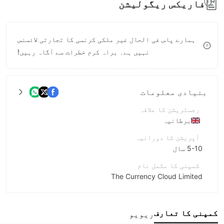
فاریکس ریگولیشن
8
9
ہمارے پاس فی الحال غیر ملکی کرنسی کا تجارتی لائسنس
نہیں ہے۔ براہ کرم خطرات سے آگاہ رہیں!
بنیادی معلومات
رجسٹریشن کا علاقہ
برطانیہ
آپریشن کا دورانیہ
5-10 سال
کمپنی کا مکمل نام
The Currency Cloud Limited
مختصر نام
Pangea FX
کمپنی کا تعارف
ریویو
انٹرپرائز ملازم