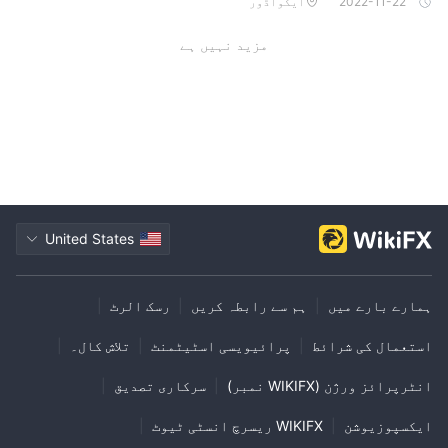
2022-11-22
ایکواڈور
مزید نہیں ہے
United States
ہمارے بارے میں
|
ہم سے رابطہ کریں
|
رسک الرٹ
|
استعمال کی شرائط
|
پرائیویسی اسٹیٹمنٹ
|
تلاش کال۔
|
انٹرپرائز ورژن (WIKIFX نمبر)
|
سرکاری تصدیق
|
ایکسپوزیوشن
|
WIKIFX ریسرچ انسٹی ٹیوٹ
|