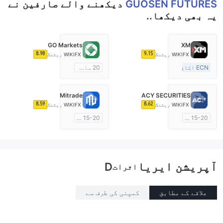
GUOSEN FUTURES
دیکھنے والے صارفین نے
یہ بھی دیکھا..
GO Markets
XM
8.98
9.15
WIKIFX ریٹنگ
WIKIFX ریٹنگ
ECN اکاؤنٹ
20 سال سے زائد
15-20 سال
آسٹریلیا ریگولیشن
آسٹریلیا ریگولیشن
مارکیٹ سازی کا لائسنس (MM)
Mitrade
ACY SECURITIES
مارکیٹ سازی کا لائسنس (MM)
cTrader
8.59
8.62
WIKIFX ریٹنگ
WIKIFX ریٹنگ
مین ٹائٹل MT4
15-20 سال
15-20 سال
آسٹریلیا ریگولیشن
آسٹریلیا ریگولیشن
مارکیٹ سازی کا لائسنس (MM)
مارکیٹ سازی کا لائسنس (MM)
مین ٹائٹل MT4
خود تیار کردہ
آپریشن ایریا
D
اثرات
علاقے کے مطابق
کمپنی کی طرف سے