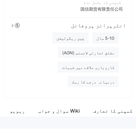
کمپنی کا مکمل نام
国信期货有限责任公司
مختصر نام
انٹرپرائز پروفائل
5
GUOSEN FUTURES
انٹرپرائز ملازم
5-10 سال
چین ریگولیشن
--
مشتق تجارتی لائسنس (AGN)
کاروباری علاقے میں شبہات
درمیانہ درجے کا رسک
کمپنی کا تعارف
Wiki سوال و جواب
ریویو