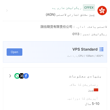
8
6
ریگولیشن جاری ہے
CFFEX
9
7
چین مشتق تجارتی لائسنس (AGN)
8
لائسنس یافتہ ادارہ：国信期货有限责任公司
9
ریگولیشن نمبر：0113
VPS Standard
Open
1*CPU / 1GRam / 40Gہارڈ ڈسک
بنیادی معلومات
رجسٹریشن کا علاقہ
چین
آپریشن کا دورانیہ
5-10 سال