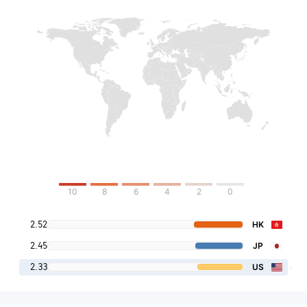
10
8
6
4
2
0
2.52
HK
2.45
JP
2.33
US