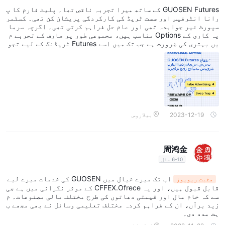
ٹرفیس، سست ٹریڈز، غیر جوابدہ سپورٹ
GUOSEN Futures کے ساتھ میرا تجربہ ناقص تھا۔ پلیٹ فارم کا پ
رانا انٹرفیس اور سست ٹریڈ کی کارکردگی پریشان کن تھی۔ کسٹمر
سپورٹ غیر جوابدہ تھی اور عام حل فراہم کرتی تھی۔ اگرچہ سرما
یہ کاری کے Options مناسب ہیں، مجموعی طور پر صارف کے تجربے م
یں بہتری کی ضرورت ہے جب تک میں اسے Futures ٹریڈنگ کے لیے تجو
یز نہ کر سکوں۔
2023-12-19
بیلاروس
周鸿金
6-10 سال
اب تک میرے خیال میں GUOSEN کی خدمات میرے لیے
مثبت ریویوز
قابل قبول ہیں، اور یہ CFFEX.Ofrece کے موثر نگرانی میں ہے جی
سے کہ خام مال اور قیمتی دھاتوں کی طرح مختلف مالی مصنوعات۔ م
زید برآں، ان کے فراہم کردہ مختلف تعلیمی وسائل نے بھی مجھے ب
ہت مدد دی۔