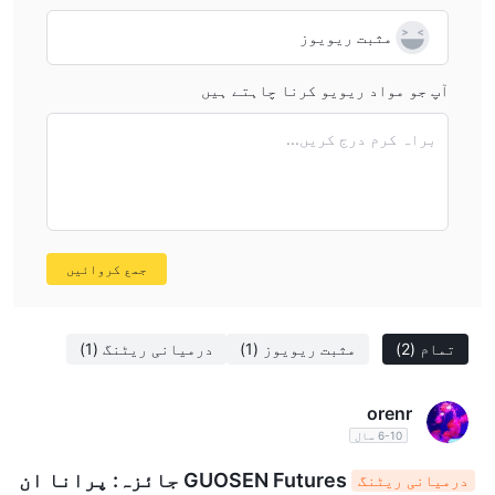
depth of the exchange. In practice, I always approach
مثبت ریویوز
high-impact news events with great caution, fully aware
that my transaction costs can increase, and order
آپ جو مواد ریویو کرنا چاہتے ہیں
execution may experience slippage, particularly when
trading thinner or more volatile contracts. This requires a
براہ کرم درج کریں...
risk-averse approach in moments of major market
movement.
جمع کروائیں
تمام
(2)
مثبت ریویوز
(1)
درمیانی ریٹنگ
(1)
orenr
6-10 سال
GUOSEN Futures جائزہ: پرانا ان
درمیانی ریٹنگ