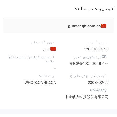
تصدیق شدہ سائٹ
guosenqh.com.cn
سرور آئی پی
سرور کا مقام
120.86.114.58
چین
ICP رجسٹریشن نمبر
اہم وزٹ کرنے والے ممالک/
علاقے
粤ICP备10066668号-3
--
ڈومین کی مؤثر تاریخ
ویب سائٹ
WHOIS.CNNIC.CN
2008-02-22
Company
中企动力科技股份有限公司