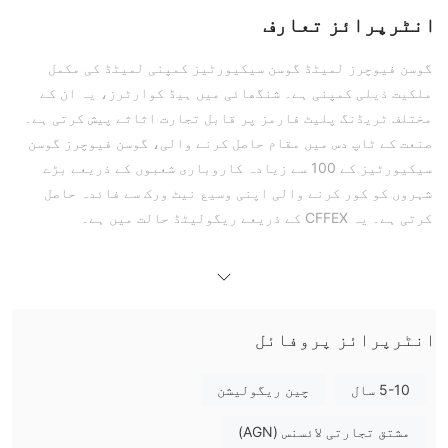
انٹرپرائز تعارف
گوسن فیوچرز لمیٹڈ گوسن سیکیورٹیز کمپنی لمیٹڈ کی مکمل
ملکیت ذیلی کمپنی ہے۔ شنگھائی میں ہیڈ کوارٹرز، یہ ان کے
مختلف ٹریڈنگ پلیٹ فارمز پر قابل تجارت اثاثے پیش کرتی ہے۔
صنعت کے ٹاپ دس میں مقام حاصل کرنے والی، گوسن فیوچرز گوسن
سیکیورٹیز کے 100 سے زیادہ کاروباری شعبوں کے ذریعے بڑے
شہروں کو کور کرنے والی اپنی وسیع نیٹ ورک سے فائدہ حاصل
کرتی ہے۔ یہ CFFEX کے ذریعے ریگولیٹڈ حالت میں ہے۔
فوائد اور نقصانات
GUOSEN FUTURES قانونی ہے؟
چائنا فنانشل Futures
GUOSEN Futures کی نگرانی
exchange کمپنی لمیٹڈ (سی ایف ایف ای ایکس)
یہ رکھتا
Futures لائسنس لائسنس نمبر 0113 کے ساتھ
انٹرپرائز پروفائل
ہے
.
میں GUOSEN Futures پر کیا ٹریڈ کر سکتا ہوں؟
5-10 سال
چین ریگولیشن
Futures، سونا، اسٹیل،
GUOSEN Futures پیش کرتا ہے
مشتق تجارتی لائسنس (AGN)
زرعی مصنوعات، بنیادی دھاتیں، اور توانائی کی