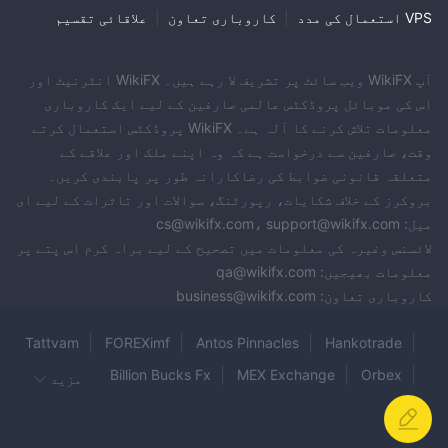
VPS استعمال کی مدد
|
کاروباری تعاون
|
علاقائی تقسیم
آپ WikiFX ویب سائٹ پر تشریف لا رہے ہیں۔ WikiFX انٹرنیٹ اور
اس کی موبائل پروڈکٹس عالمی صارفین کے لیے ایک کاروباری
معلومات تلاش کرنے کا آلہ ہے۔ WikiFX پروڈکٹس استعمال کرتے
وقت، صارفین سے درخواست ہے کہ وہ اپنے ملک اور علاقے کے
متعلقہ قانونی ضوابط کی رضاکارانہ طور پر پابندی کریں۔
بروکرز کے خلاف شکایات، رپورٹنگ، سوالات اور تاثرات کے لیے ای
میل: cs@wikifx.com، support@wikifx.com
لائسنس وغیرہ کی معلومات میں تصحیح کے لیے براہ کرم اس پتے پر
معلومات بھیجیں: qa@wikifx.com
کاروباری تعاون: business@wikifx.com
Tattvam
FOREXimf
Antos Pinnacles
Hankotrade
Billion Bucks Fx
MEX Exchange
Orbex
مزید
Inefex
AVFX
NINJATRADER
XPO Markets
MT.COOK
CLSA
WS Broker
QuickTrade