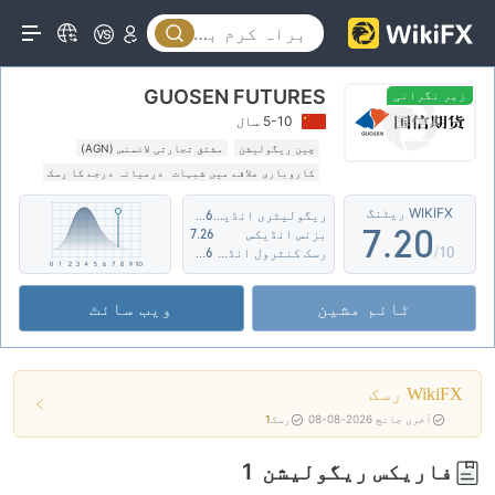
2
3
GUOSEN FUTURES
4
زیر نگرانی
5-10 سال
5
0
چین ریگولیشن
مشتق تجارتی لائسنس (AGN)
کاروباری علاقے میں شبہات
درمیانہ درجے کا رسک
6
1
WIKIFX ریٹنگ
ریگولیٹری انڈیکس
5.36
7
.
2
0
بزنس انڈیکس
7.26
/10
رسک کنٹرول انڈیکس
8.06
8
3
1
ٹائم مشین
ویب سائٹ
9
4
2
5
3
WikiFX رسک
6
4
آخری جانچ 2026-08-08
رسک
1
7
5
فاریکس ریگولیشن
1