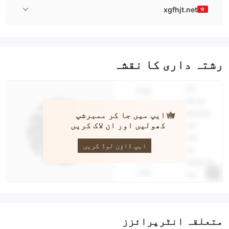
xgfhjt.net
رشتہ داری کا نقشہ
ایپ میں جا کر ممبرشپ
کھولیں اور ان لاک کریں
HK Fortune
ایپ ڈاؤن لوڈ کریں
متعلقہ انٹرپرائزز