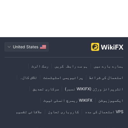
United States
ہمارے بارے میں
|
ہم سے رابطہ کریں
|
رسک الرٹ
|
استعمال کی شرائط
|
پرائیویسی اسٹیٹمنٹ
|
تلاش کال۔
|
انٹرپرائز ورژن (WIKIFX نمبر)
|
سرکاری تصدیق
|
ایکسپوزیوشن
|
WIKIFX ریسرچ انسٹی ٹیوٹ
|
VPS استعمال کی مدد
|
کاروباری تعاون
|
علاقائی تقسیم