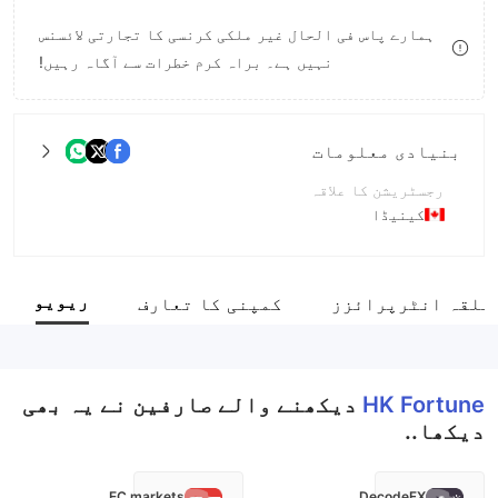
8
9
ہمارے پاس فی الحال غیر ملکی کرنسی کا تجارتی لائسنس
نہیں ہے۔ براہ کرم خطرات سے آگاہ رہیں!
9
بنیادی معلومات
رجسٹریشن کا علاقہ
کینیڈا
آپریشن کا دورانیہ
5-10 سال
ریویو
علقہ انٹرپرائزز
کمپنی کا تعارف
کمپنی کا مکمل نام
Hong Kong Fortune Forex Group Limited
HK Fortune
دیکھنے والے صارفین نے یہ بھی
دیکھا..
EC markets
DecodeFX