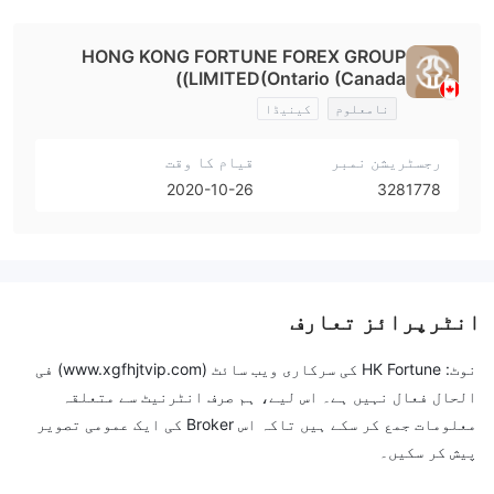
HONG KONG FORTUNE FOREX GROUP
LIMITED(Ontario (Canada))
نامعلوم
کینیڈا
رجسٹریشن نمبر
قیام کا وقت
2020-10-26
3281778
انٹرپرائز تعارف
نوٹ: HK Fortune کی سرکاری ویب سائٹ (
www.xgfhjtvip.com
) فی
الحال فعال نہیں ہے۔ اس لیے، ہم صرف انٹرنیٹ سے متعلقہ
معلومات جمع کر سکے ہیں تاکہ اس Broker کی ایک عمومی تصویر
پیش کر سکیں۔