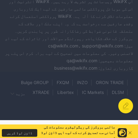
آپ WikiFX ویب سائٹ پر تشریف لا رہے ہیں۔ WikiFX انٹرنیٹ اور
اس کی موبائل پروڈکٹس عالمی صارفین کے لیے ایک کاروباری
معلومات تلاش کرنے کا آلہ ہے۔ WikiFX پروڈکٹس استعمال کرتے
وقت، صارفین سے درخواست ہے کہ وہ اپنے ملک اور علاقے کے
متعلقہ قانونی ضوابط کی رضاکارانہ طور پر پابندی کریں۔
بروکرز کے خلاف شکایات، رپورٹنگ، سوالات اور تاثرات کے لیے ای
میل: cs@wikifx.com، support@wikifx.com
لائسنس وغیرہ کی معلومات میں تصحیح کے لیے براہ کرم اس پتے پر
معلومات بھیجیں: qa@wikifx.com
کاروباری تعاون: business@wikifx.com
Bulge GROUP
FXQM
INZO
ORON TRADE
XTRADE
Libertex
IC Markets
DLSM
مزید
TX3 MARKETS
AXSTERA
SOUQ CAPITAL
Baazex
GS CAPITAL
InvesaCapital
Best Trader
Victory International Futures
عالمی بروکرز کی ریگولیٹری معلومات کی
EPIC FX TRADES
NOBLE CREST SIGNALS
آسانی سے تصدیق کرنے کے لیے ایپ ڈاؤن لوڈ
ڈاؤن لوڈ کریں