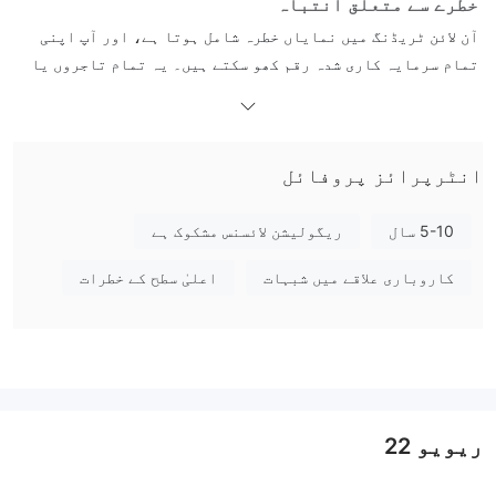
خطرے سے متعلق انتباہ
آن لائن ٹریڈنگ میں نمایاں خطرہ شامل ہوتا ہے، اور آپ اپنی
تمام سرمایہ کاری شدہ رقم کھو سکتے ہیں۔ یہ تمام تاجروں یا
سرمایہ کاروں کے لیے موزوں نہیں ہے۔ براہ کرم یقینی بنائیں
کہ آپ شامل خطرات کو سمجھتے ہیں اور نوٹ کریں کہ اس مضمون میں
موجود معلومات صرف عمومی معلومات کے مقاصد کے لیے ہیں۔
انٹرپرائز پروفائل
عمومی معلومات
5-10 سال
ریگولیشن لائسنس مشکوک ہے
HK Fortune کیا ہے؟
HK Fortune، مکمل نام ہانگ کانگ فورچن Forex گروپ لمیٹڈ ہے،
کاروباری علاقے میں شبہات
اعلیٰ سطح کے خطرات
جو ایک مالی بروکریج کمپنی ہے جو 2021 میں قائم کی گئی تھی
اور آن لائن ٹریڈنگ خدمات فراہم کرتی ہے جیسے کہ Forex کرنسی
جوڑے، Cryptocurrencies، اسٹاک انڈیکس، Energies، قیمتی
دھاتیں، اور Commodities ایم ٹی 5 ٹریڈنگ پلیٹ فارم پر۔
ریگولیٹری مسائل اور
تاہم، HK Fortune کو فی الحال
منفی جائزے
ریویو
22
اپنے کلائنٹس سے، جس سے اس کی حفاظت اور قانونی
حیثیت کے بارے میں تشویش پیدا ہوئی ہے۔