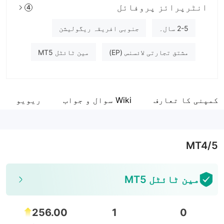
انٹرپرائز پروفائل
4
LHFX
انٹرپرائز ملازم
2-5 سال۔
جنوبی افریقہ ریگولیشن
--
مشتق تجارتی لائسنس (EP)
مین ٹائٹل MT5
کمپنی کا تعارف
Wiki سوال و جواب
ریویو
MT4/5
مین ٹائٹل MT5
256.00
1
0