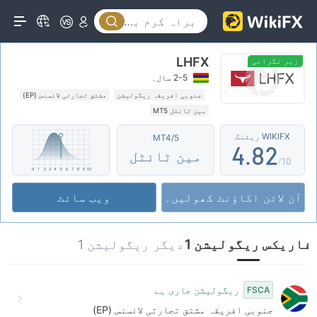
3
0
4
LHFX
1
5
زیر نگرانی
2-5 سال۔
2
6
0
جنوبی افریقہ ریگولیشن
مشتق تجارتی لائسنس (EP)
مین ٹائٹل MT5
3
7
1
WIKIFX ریٹنگ
MT4/5
4
.
8
2
مین ٹائٹل
/10
5
9
3
آن لائن اکاؤنٹ کھولیں۔
ویب سائٹ
6
4
7
5
فاریکس ریگولیشن 1
دیگر ریگولیشن 1
8
6
9
7
ریگولیشن جاری ہے
FSCA
جنوبی افریقہ مشتق تجارتی لائسنس (EP)