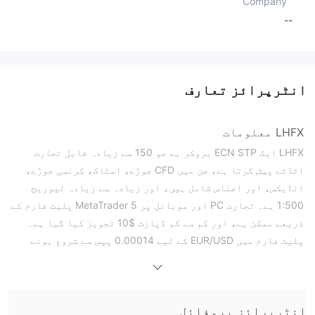
Company
--
انٹرپرائز تعارف
LHFX معلومات
LHFX ایک ECN STP بروکر ہے جو 150 سے زیادہ قابل تجارت
اثاثے پیش کرتا ہے، جن میں CFD جوڑے، اسٹاک، کرنسی جوڑے،
انڈیکس، اور اجناس شامل ہیں، اور زیادہ سے زیادہ لیوریج
1:500 ہے۔ تجارت PC اور موبائل پر MetaTrader 5 پلیٹ فارم کے
ذریعے ممکن ہے، اور کم سے کم ڈپازٹ $10 تجویز کیا گیا ہے۔
پلیٹ فارم میں EUR/USD کے لیے 0.00014 پپس سے شروع ہونے
والی کم اسپریڈز ہیں اور ڈپازٹ یا واپسی پر کوئی فیس نہیں
لگتی ہے۔ڈیمو اور اسلامی اکاؤنٹس نیز دستیاب ہیں۔
فوائد اور نقصانات
LHFX قانونی ہے؟
انٹرپرائز پروفائل