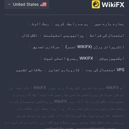
United States
ہمارے بارے میں
|
ہم سے رابطہ کریں
|
رسک الرٹ
|
استعمال کی شرائط
|
پرائیویسی اسٹیٹمنٹ
|
تلاش کال۔
|
انٹرپرائز ورژن (WIKIFX نمبر)
|
سرکاری تصدیق
|
ایکسپوزیوشن
|
WIKIFX ریسرچ انسٹی ٹیوٹ
|
VPS استعمال کی مدد
|
کاروباری تعاون
|
علاقائی تقسیم
آپ WikiFX ویب سائٹ پر تشریف لا رہے ہیں۔ WikiFX انٹرنیٹ اور
اس کی موبائل پروڈکٹس عالمی صارفین کے لیے ایک کاروباری
معلومات تلاش کرنے کا آلہ ہے۔ WikiFX پروڈکٹس استعمال کرتے
وقت، صارفین سے درخواست ہے کہ وہ اپنے ملک اور علاقے کے
متعلقہ قانونی ضوابط کی رضاکارانہ طور پر پابندی کریں۔
بروکرز کے خلاف شکایات، رپورٹنگ، سوالات اور تاثرات کے لیے ای
میل: cs@wikifx.com، support@wikifx.com