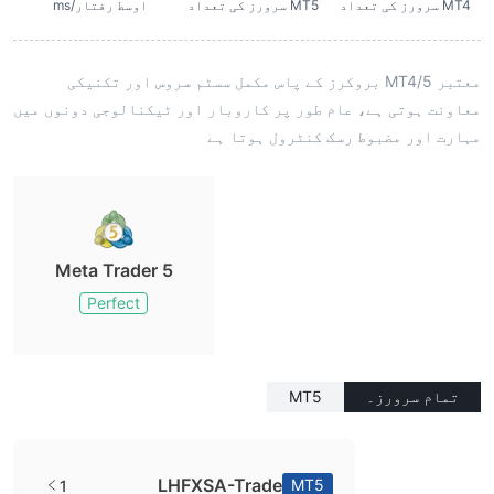
MT4 سرورز کی تعداد
MT5 سرورز کی تعداد
اوسط رفتار/ms
معتبر MT4/5 بروکرز کے پاس مکمل سسٹم سروس اور تکنیکی
معاونت ہوتی ہے، عام طور پر کاروبار اور ٹیکنالوجی دونوں میں
مہارت اور مضبوط رسک کنٹرول ہوتا ہے
Meta Trader 5
Perfect
تمام سرورز۔
MT5
LHFXSA-Trade
MT5
1