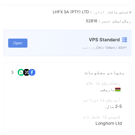
8
9
لائسنس یافتہ ادارہ：LHFX SA (PTY) LTD
ریگولیشن نمبر：52816
VPS Standard
Open
1*CPU / 1GRam / 40Gہارڈ ڈسک
بنیادی معلومات
رجسٹریشن کا علاقہ
ماریشس
آپریشن کا دورانیہ
2-5 سال۔
کمپنی کا مکمل نام
Longhorn Ltd
مختصر نام