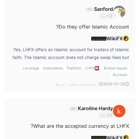
Sanford
1-2 سال
Do they offer Islamic Account?
WikiFX
جواب دیں
Yes, LHFX offers an Islamic account for traders of Islamic
faith. The Islamic account does not charge swap fees but
will levy management fees.
Leverage
Instruments
Platform
LHFX
Broker Issues
Account
2025-07-25
ریاستہائے متحدہ امریکہ
Karoline Hardy
1-2 سال
What are the accepted currency at LHFX?
WikiFX
جواب دیں