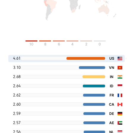
10
8
6
4
2
0
4.61
US
3.10
VN
2.68
IN
2.64
ID
2.62
FR
2.60
CA
2.59
DE
2.57
AE
2.56
NL