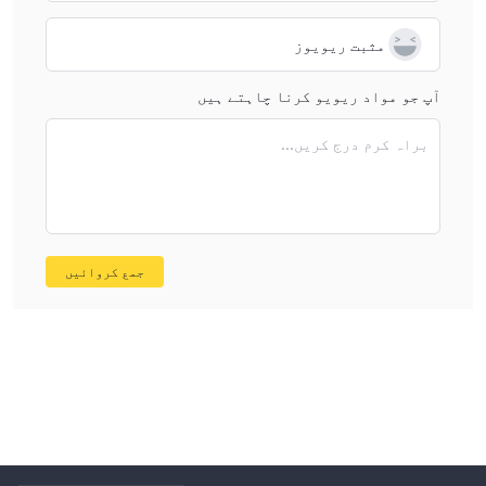
مثبت ریویوز
آپ جو مواد ریویو کرنا چاہتے ہیں
براہ کرم درج کریں...
جمع کروائیں