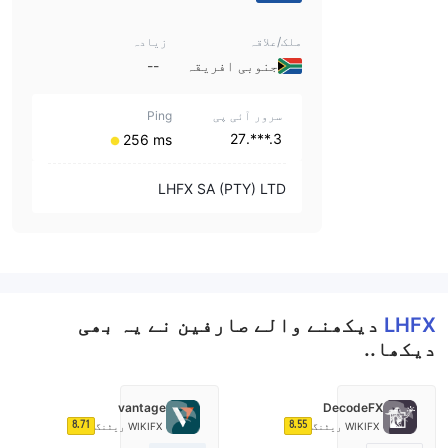
ملک/علاقہ
زیادہ
جنوبی افریقہ
--
سرور آئی پی
Ping
3.***.27
256 ms
LHFX SA (PTY) LTD
LHFX
دیکھنے والے صارفین نے یہ بھی
دیکھا..
vantage
DecodeFX
8.71
8.55
WIKIFX ریٹنگ
WIKIFX ریٹنگ