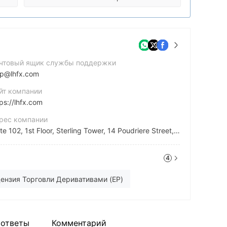
чтовый ящик службы поддержки
lp@lhfx.com
йт компании
ps://lhfx.com
рес компании
Suite 102, 1st Floor, Sterling Tower, 14 Poudriere Street, Port-Louis, Mauritius
4
ps://x.com/lhfx_official
stagram
ензия Торговли Деривативами (EP)
ps://www.instagram.com/lhfx_official/
 ответы
Комментарий