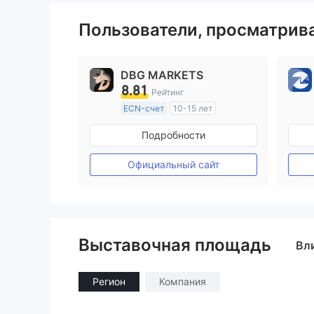
Пользователи, просматри
DBG MARKETS
8.81
Рейтинг
ECN-счет
10-15 лет
Регулирование в Австралия
Подробности
Маркет-Мейкинг (MM)
Основной стандарт MT4
Официальный сайт
Выставочная площадь
Вл
Регион
Компания