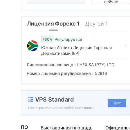
5
9
3
сейчас
6
4
Лицензия Форекс 1
Другой 1
7
5
Регулируется
FSCA
Южная Африка Лицензия Торговли
8
6
Деривативами (EP)
Лицензированное лицо：LHFX SA (PTY) LTD
9
7
Номер лицензии регулирования：52816
8
VPS Standard
9
Open
Нет ограничений на любой счет дилера
ПО
Выставочная площадь
Официаль