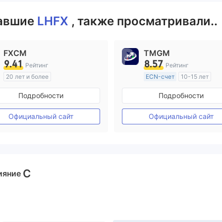
вавшие
LHFX
, также просматривали..
FXCM
TMGM
9.41
8.57
Рейтинг
Рейтинг
20 лет и более
ECN-счет
10-15 лет
Регулирование в Австралия
Регулирование в Австрал
Подробности
Подробности
Маркет-Мейкинг (MM)
Маркет-Мейкинг (MM)
Основной стандарт MT4
Основной стандарт MT4
Официальный сайт
Официальный сайт
C
ияние