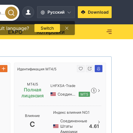
Pусский
Download
ult language?
Switch
EXPO
Котировки
Идентифик
Идентификация MT4/5
MT4/5
LHFXSA-Trade
Полная
1
Соединенные Штаты Америки
MT5
лицензия
Названи
Индекс влияния NO.1
Влияние
LHFXSA-
Соединенные
C
4.61
Штаты
Местопо
Америки
сервера