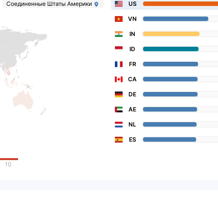
Соединенные Штаты Америки
US
VN
IN
ID
FR
CA
DE
AE
NL
ES
10