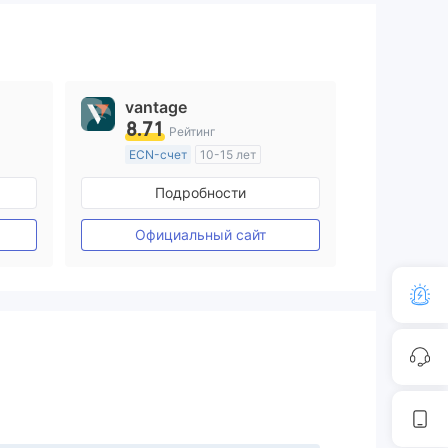
vantage
8.71
Рейтинг
ECN-счет
10-15 лет
ия
Регулирование в Австралия
Подробности
Маркет-Мейкинг (MM)
Основной стандарт MT4
Официальный сайт