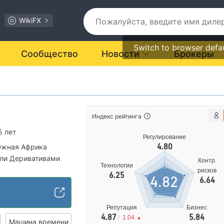
WikiFX
Switch to browser defa
Сообщество
Новости
Брокеры
Индекс рейтинга
5 лет
Регулирование
4.80
Южная Африка
вли Деривативами
Контр.
Технологии
рисков
6.25
4.82
6.64
арт MT5
Репутация
Бизнес
4.87
5.84
/
1.04
Машина времени