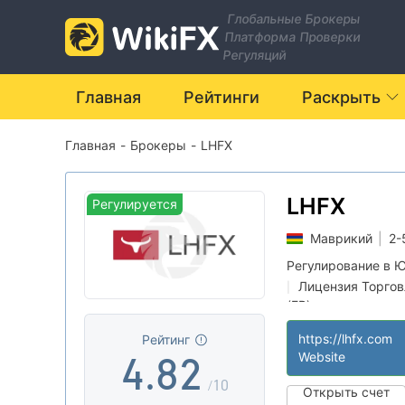
1
Глобальные Брокеры
Платформа Проверки
2
Регуляций
3
Главная
Рейтинги
Раскрыть
Главная
-
Брокеры
-
LHFX
0
4
1
5
LHFX
Регулируется
Маврикий
|
2-
2
6
0
Регулирование в 
Лицензия Торго
|
3
7
1
(EP)
Основной станд
|
https://lhfx.com
Рейтинг
4
.
8
2
Website
/10
Открыть счет