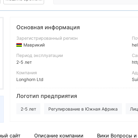
Основная информация
Зарегистрированный регион
По
Маврикий
he
Период эксплуатации
Са
2-5 лет
htt
Компания
Ад
Longhorn Ltd
Аббревиатура
X
Логотип предприятия
LHFX
htt
Сотрудник компании
In
2-5 лет
Регулирование в Южная Африка
Лиц
--
htt
Основной стандарт MT5
ный сайт
Описание компании
Вики Вопросы и