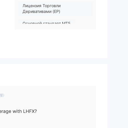
Лицензия Торговли
Деривативами (EP)
Основной стандарт MT5
ым
.
erage with LHFX?
ии,