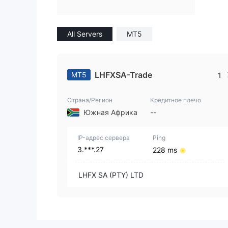
All Servers
MT5
LHFXSA-Trade
MT5
1
Страна/Регион
Кредитное плечо
Южная Африка
--
IP-адрес сервера
Ping
3.***.27
228 ms
LHFX SA (PTY) LTD