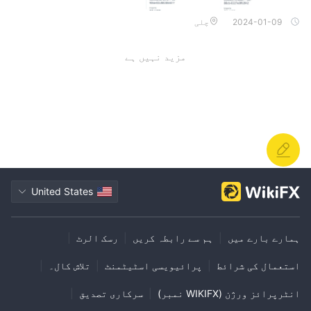
2024-01-09
چلی
مزید نہیں ہے
United States
ہمارے بارے میں
|
ہم سے رابطہ کریں
|
رسک الرٹ
|
استعمال کی شرائط
|
پرائیویسی اسٹیٹمنٹ
|
تلاش کال۔
|
انٹرپرائز ورژن (WIKIFX نمبر)
|
سرکاری تصدیق
|