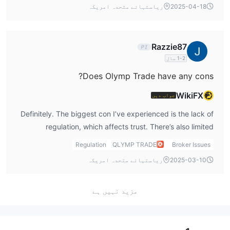
2025-04-18
ریاستہائے متحدہ امریکہ
committing large funds.
Razzie87
1-2 سال
Does Olymp Trade have any cons?
WikiFX
جواب دیں
Definitely. The biggest con I’ve experienced is the lack of
regulation, which affects trust. There’s also limited
transparency on spreads, leverage, or the olymp trade
Regulation
QLYMP TRADE
Broker Issues
minimum deposit, making it harder to plan trading capital
2025-03-10
ریاستہائے متحدہ امریکہ
requirements.
مزید نہیں ہے