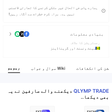
8
ہمارے پاس فی الحال غیر ملکی کرنسی کا تجارتی لائسنس
نہیں ہے۔ براہ کرم خطرات سے آگاہ رہیں!
9
بنیادی معلومات
رجسٹریشن کا علاقہ
سینٹ ونسنٹ اور گریناڈینز
آپریشن کا دورانیہ
2-5 سال۔
ریویو
یشن کی انکشافات
Wiki سوال و جواب
کمپنی کا مکمل نام
Saledo Global LLC
QLYMP TRADE
دیکھنے والے صارفین نے یہ
بھی دیکھا..
FXT
FXCM