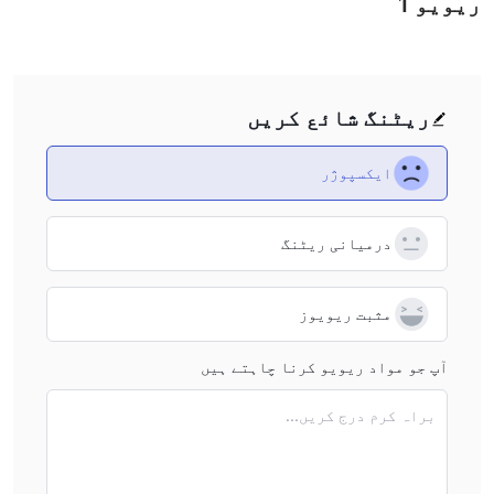
ریویو
1
ریٹنگ شائع کریں
ایکسپوژر
درمیانی ریٹنگ
مثبت ریویوز
آپ جو مواد ریویو کرنا چاہتے ہیں
براہ کرم درج کریں...