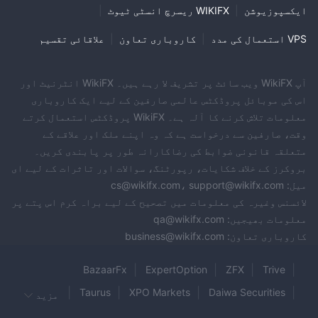
ایکسپوزیوشن
|
WIKIFX ریسرچ انسٹی ٹیوٹ
|
VPS استعمال کی مدد
|
کاروباری تعاون
|
علاقائی تقسیم
آپ WikiFX ویب سائٹ پر تشریف لا رہے ہیں۔ WikiFX انٹرنیٹ اور
اس کی موبائل پروڈکٹس عالمی صارفین کے لیے ایک کاروباری
معلومات تلاش کرنے کا آلہ ہے۔ WikiFX پروڈکٹس استعمال کرتے
وقت، صارفین سے درخواست ہے کہ وہ اپنے ملک اور علاقے کے
متعلقہ قانونی ضوابط کی رضاکارانہ طور پر پابندی کریں۔
بروکرز کے خلاف شکایات، رپورٹنگ، سوالات اور تاثرات کے لیے ای
میل: cs@wikifx.com، support@wikifx.com
لائسنس وغیرہ کی معلومات میں تصحیح کے لیے براہ کرم اس پتے پر
معلومات بھیجیں: qa@wikifx.com
کاروباری تعاون: business@wikifx.com
BazaarFx
ExpertOption
ZFX
Trive
Wisuno
Taurus
XPO Markets
Daiwa Securities
مزید
Akatsuki
FOCUS Markets
KITCO
GO4REX