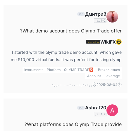
Дмитрий
1-2 سال
What demo account does Olymp Trade offer?
WikiFX
جواب دیں
I started with the olymp trade demo account, which gave
me $10,000 virtual funds. It was perfect for testing olymp
trade forex and fixed time trades without risking my
Instruments
Platform
QLYMP TRADE
Broker Issues
capital, and it’s accessible right after you complete your
Account
Leverage
olymp trade login.
2025-08-04
ریاستہائے متحدہ امریکہ
Ashraf20
1-2 سال
What platforms does Olymp Trade provide?