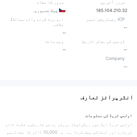
سرور آئی پی
سرور کا مقام
185.104.210.32
چیک جمہوریہ
ICP رجسٹریشن نمبر
اہم وزٹ کرنے والے ممالک/
علاقے
--
--
ڈومین کی مؤثر تاریخ
ویب سائٹ
--
--
Company
--
انٹرپرائز تعارف
اولمپ ٹریڈ کی معلومات
اولمپ ٹریڈ ایک غیر ریگولیٹڈ بروکر ہے جو فاریکس، فکسڈ ٹائم
ٹریڈز، اور اسٹاکس پیش کرتا ہے۔ یہ 10,000 ڈالر کا مفت ڈیمو