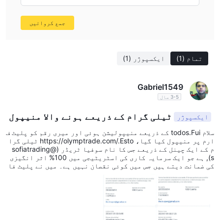
جمع کروائیں
تمام
(1)
ایکسپوژر
(1)
Gabriel1549
3-5 سال
ٹیلی گرام کے ذریعے ہونے والا منیپول
ایکسپوژر
یشن اور فراڈ
سلام todos.Fui کے ذریعے منیپولیشن ہوئی اور میری رقم کو پلیٹ ف
ارم پر منیپول کیا گیا، https://olymptrade.com/.Esto ٹیلی گرا
م کے ایک چینل کے ذریعے جس کا نام سوفیا ٹریڈر (@sofiatrading
s), ہے جو ایک سرمایہ کاری کی اسٹریٹیجی میں 100% اثر انگیزی
کی ضمانت دیتے ہیں جس میں کوئی نقصان نہیں ہے۔ میں نے پلیٹ فا
رم پر دو ڈپازٹ کیا اور ان کے ہر ہدایت کے قدم پر عمل کرتے ہوئ
ے، میں نے سب کچھ گنوا دیا۔ حالیہ میں سوفیا ریئس نے ٹیلی گرا
م پر ہماری گفتگو کو حذف کر دیا، جس سے مجھے ہماری گفتگو کے ثب
وت رکھنے میں رکاوٹ پیدا ہو گئیn.Comparto ڈپازٹ کے فائلوںsit
os.El فراڈ کی رقم 70 ڈالر تھی۔