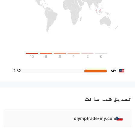
10
8
6
4
2
0
2.62
MY
تصدیق شدہ سائٹ
olymptrade-my.com