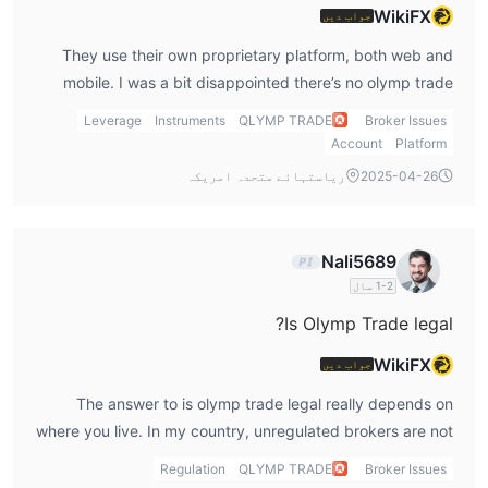
WikiFX
جواب دیں
They use their own proprietary platform, both web and
mobile. I was a bit disappointed there’s no olymp trade
mt4 or MT5 support, so if you’re used to MetaTrader, you’ll
Leverage
Instruments
QLYMP TRADE
Broker Issues
need to adapt.
Account
Platform
2025-04-26
ریاستہائے متحدہ امریکہ
Nali5689
1-2 سال
Is Olymp Trade legal?
WikiFX
جواب دیں
The answer to is olymp trade legal really depends on
where you live. In my country, unregulated brokers are not
illegal, but I always weigh the risks before depositing.
Regulation
QLYMP TRADE
Broker Issues
Personally, I treat it as a high-risk platform and avoid