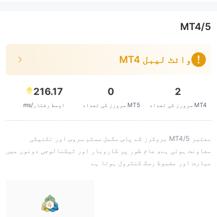
MT4/5
وائٹ لیبل MT4
216.17
0
2
MT4 سرورز کی تعداد
MT5 سرورز کی تعداد
اوسط رفتار/ms
معتبر MT4/5 بروکرز کے پاس مکمل سسٹم سروس اور تکنیکی
معاونت ہوتی ہے، عام طور پر کاروبار اور ٹیکنالوجی دونوں میں
مہارت اور مضبوط رسک کنٹرول ہوتا ہے