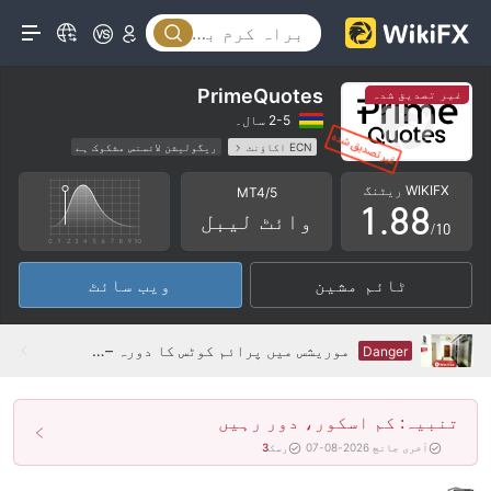
3
3
4
4
5
5
PrimeQuotes
غیر تصدیق شدہ
6
6
2-5 سال۔
ECN اکاؤنٹ
ریگولیشن لائسنس مشکوک ہے
0
7
7
وائٹ لیبل MT4
عالمی کاروبار
اعلیٰ سطح کے خطرات
WIKIFX ریٹنگ
MT4/5
1
.
8
8
وائٹ لیبل
/10
2
9
9
ٹائم مشین
ویب سائٹ
3
4
موریشس میں پرائم کوٹس کا دورہ – کوئی دفتر نہیں ملا
Danger
5
تنبیہ: کم اسکور، دور رہیں
6
آخری جانچ 2026-08-07
رسک
3
7