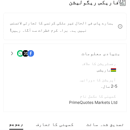
فاریکس ریگولیشن
8
9
ہمارے پاس فی الحال غیر ملکی کرنسی کا تجارتی لائسنس
نہیں ہے۔ براہ کرم خطرات سے آگاہ رہیں!
بنیادی معلومات
رجسٹریشن کا علاقہ
ماریشس
آپریشن کا دورانیہ
2-5 سال۔
کمپنی کا مکمل نام
PrimeQuotes Markets Ltd
مختصر نام
PrimeQuotes
ریویو
تصدیق شدہ سائٹ
کمپنی کا تعارف
انٹرپرائز ملازم