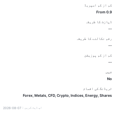
کم از کم اسپریڈ
From 0.9
ڈپازٹ کا طریقہ
--
رقم نکالنے کا طریقہ
--
کم از کم پوزیشن
--
فیس
No
ٹریڈنگ کی اقسام
Forex, Metals, CFD, Crypto, Indices, Energy, Shares
اپ ڈیٹ کریں：
2026-08-07