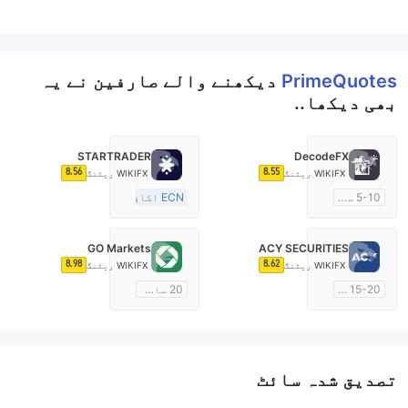
PrimeQuotes
دیکھنے والے صارفین نے یہ
بھی دیکھا..
STARTRADER
DecodeFX
8.56
8.55
WIKIFX ریٹنگ
WIKIFX ریٹنگ
5-10 سال
ECN اکاؤنٹ
آسٹریلیا ریگولیشن
10-15 سال
مارکیٹ سازی کا لائسنس (MM)
آسٹریلیا ریگولیشن
GO Markets
ACY SECURITIES
مین ٹائٹل MT4
مارکیٹ سازی کا لائسنس (MM)
8.98
8.62
WIKIFX ریٹنگ
WIKIFX ریٹنگ
مین ٹائٹل MT4
15-20 سال
20 سال سے زائد
آسٹریلیا ریگولیشن
آسٹریلیا ریگولیشن
مارکیٹ سازی کا لائسنس (MM)
مارکیٹ سازی کا لائسنس (MM)
مین ٹائٹل MT4
cTrader
تصدیق شدہ سائٹ