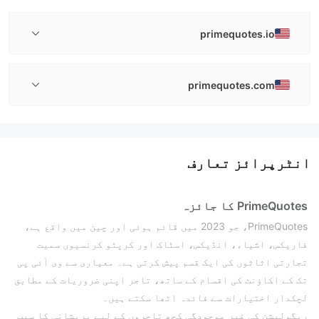
primequotes.io
primequotes.com
انٹرپرائز تعارف
PrimeQuotes کا جائزہ
PrimeQuotes، جو 2023 میں قائم ہوئی اور چین میں واقع ہے،
فاریکس، اشیاء، انڈیکس، اسٹاک اور کرپٹو کرنسیوں سمیت
تجارتی اثاثوں کی ایک قسم پیش کرتی ہے۔ معیاری سے وی آئی پی
تک کے اکاؤنٹ کی اقسام کے ساتھ، تاجر اپنی ضروریات کے مطابق
لچکدار اختیارات سے فائدہ اٹھا سکتے ہیں۔
ریگولیشن کی غیر موجودگی کچھ تاجروں کے لیے پریشانی کا سبب