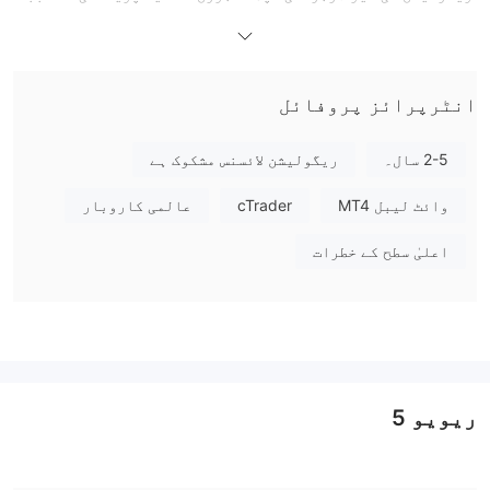
بن سکتی ہے، جبکہ کم سے کم ڈپازٹ اور 1:400 تک کی اعلی لیوریج
کا فائدہ دوسروں کو اپنی طرف متوجہ کر سکتا ہے۔ PrimeQuotes
میٹا ٹریڈر 4 (ایم ٹی 4)، میٹا ٹریڈر 5 (ایم ٹی 5) اور سی
انٹرپرائز پروفائل
ٹریڈر جیسے مقبول ٹریڈنگ پلیٹ فارمز تک رسائی فراہم کرتی
ہے، لیکن کسٹمر سپورٹ کے اختیارات کی عدم وضاحت کچھ صارفین
کے لیے ایک خامی ہو سکتی ہے۔
2-5 سال۔
ریگولیشن لائسنس مشکوک ہے
فوائد اور نقصانات
وائٹ لیبل MT4
cTrader
عالمی کاروبار
فوائد:
اعلیٰ سطح کے خطرات
ٹریڈنگ پلیٹ فارمز کی وسیع رینج (ایم ٹی 4، ایم ٹی 5، سی
ٹریڈر):
PrimeQuotes تجارتی پلیٹ فارمز کا ایک انتخاب پیش
کرتا ہے، جس میں MetaTrader 4 (MT4)، MetaTrader 5 (MT5)،
اور cTrader شامل ہیں۔
5+ تجارتی آلات کی انتخاب:
PrimeQuotes مختلف تجارتی آلات تک
رسائی فراہم کرتا ہے، جن میں Forex, Commodities, Indices,
ریویو
5
Stocks, اور Cryptocurrencies شامل ہیں۔ یہ انتخاب تجارتی
افراد کو اپنے پورٹ فولیوز کو متنوع بنانے اور مختلف اثاثہ
کلاسوں میں موجود مختلف مارکیٹ مواقع سے فائدہ حاصل کرنے کی