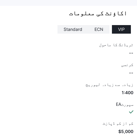
--
اکاؤنٹ کی معلومات
Standard
ECN
VIP
ٹریڈنگ کا ماحول
--
کرنسی
--
زیادہ سے زیادہ لیوریج
1:400
سپورٹEA
کم از کم ڈپازٹ
$5,000