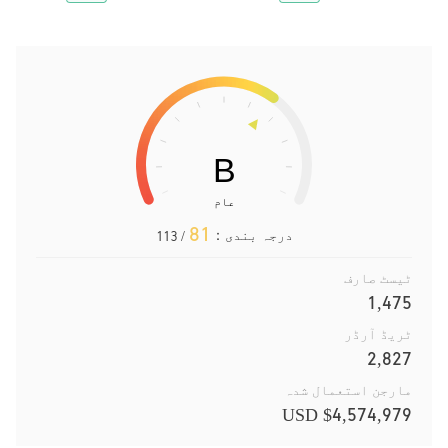
81
درجہ بندی：
/ 113
ٹیسٹ صارف
1,475
ٹریڈ آرڈر
2,827
مارجن استعمال شدہ
$4,574,979 USD