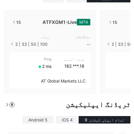
ATFXGM1-Live
MT4
15
15
ملک/علاقہ
زیادہ
100 | 50 | 33 | 2
--
100 | 50 | 33 | 2
5 | 10 | 1
سرور آئی پی
Ping
18.***.182
2 ms
AT Global Markets LLC
ٹریڈنگ ایپلیکیشن
9
تمام ایپلی کیشنز 9
iOS 4
Android 5