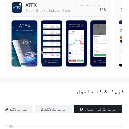
ڈاؤن لوڈ کی تعداد
ATFX
108
Forex, Stocks, Indices, Comm
odities سمیت 300 سے زائد آلات
پر ٹریڈ کریں
ٹریڈنگ کا ماحول
ٹریڈنگ کی رفتار D
ٹریڈنگ لاگت B
سواپ لاگت AAA