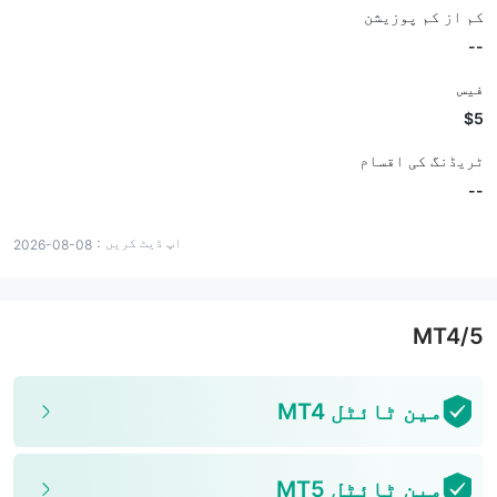
کم از کم پوزیشن
--
فیس
$5
ٹریڈنگ کی اقسام
--
اپ ڈیٹ کریں：
2026-08-08
MT4/5
مین ٹائٹل MT4
مین ٹائٹل MT5