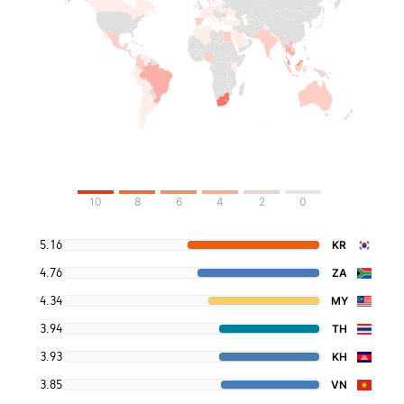
10
8
6
4
2
0
5.16
KR
4.76
ZA
4.34
MY
3.94
TH
3.93
KH
3.85
VN