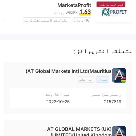
اعلیٰ سطح کے خطرات
غیر تصدیق شدہ
MarketsProfit
1.63
WIKIFX ریٹنگ
5-10 سال
ریگولیشن لائسنس مشکوک ہے
کاروباری علاقے میں شبہات
اعلیٰ سطح کے خطرات
متعلقہ انٹرپرائزز
AT Global Markets Intl Ltd(Mauritius)
فعال
ماریشس
رجسٹریشن نمبر
قیام کا وقت
2022-10-25
C157819
AT GLOBAL MARKETS (UK)
LIMITED(United Kingdom)