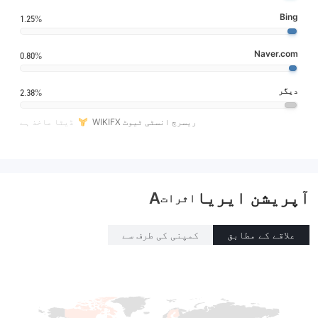
Bing
1.25%
Naver.com
0.80%
دیگر
2.38%
WIKIFX ریسرچ انسٹی ٹیوٹ
ڈیٹا ماخذ ہے
آپریشن ایریا
A
اثرات
علاقے کے مطابق
کمپنی کی طرف سے