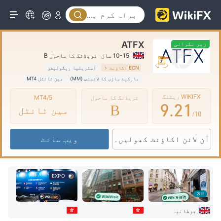
4
5
ATFX
6
زیر نگرانی
10-15 سال
ٹریڈنگ کا ماحول B
7
0
ECN اکاؤنٹ
آسٹریلیا ریگولیشن
مارکیٹ سازی کا لائسنس (MM)
مین ٹائٹل MT4
8
1
0
علاقائی بروکر
WIKIFX ریٹنگ
ٹریڈنگ کا ماحول
MT4/5
9
.
2
1
B
مین ٹائٹل
/10
3
2
آن لائن اکاؤنٹ کھولیں۔
ویب سائٹ
4
3
5
4
EXPO
6
5
3
7
6
برطانیہ