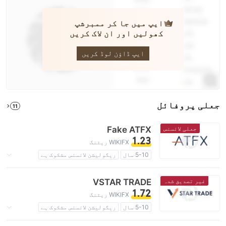
ایپ میں جا کر ممبرشپ
کھولیں اور ان لاک کریں
ATFX
ایپ ڈاؤن لوڈ کریں
جعلی پروفائل
11
جعلی لائسنس
Fake ATFX
1.23
WIKIFX ریٹنگ
5-10 سال
ریگولیشن لائسنس مشکوک ہے
کاروباری علاقے میں شبہات
برطانیہ ریگولیشن کا جعلی دعویٰ
غیر تصدیق شدہ
VSTAR TRADE
اعلیٰ سطح کے خطرات
1.72
WIKIFX ریٹنگ
5-10 سال
ریگولیشن لائسنس مشکوک ہے
کاروباری علاقے میں شبہات