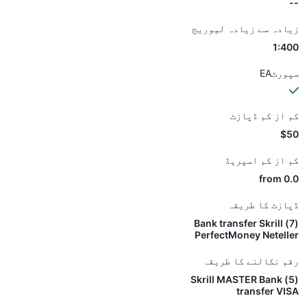
--
زیادہ سے زیادہ لیوریج
1:400
سپورٹEA
کم از کم ڈپازٹ
$50
کم از کم اسپریڈ
from 0.0
ڈپازٹ کا طریقہ
(7) Bank transfer Skrill
PerfectMoney Neteller
رقم نکالنے کا طریقہ
(5) Skrill MASTER Bank
transfer VISA