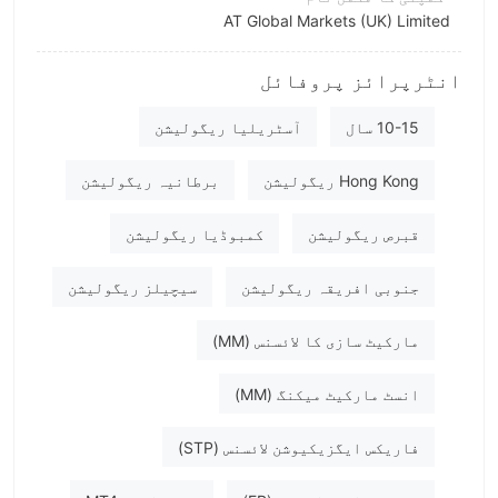
AT Global Markets (UK) Limited
مختصر نام
انٹرپرائز پروفائل
ATFX
انٹرپرائز ملازم
10-15 سال
آسٹریلیا ریگولیشن
--
Hong Kong ریگولیشن
برطانیہ ریگولیشن
قبرص ریگولیشن
کمبوڈیا ریگولیشن
جنوبی افریقہ ریگولیشن
سیچیلز ریگولیشن
مارکیٹ سازی کا لائسنس (MM)
انسٹ مارکیٹ میکنگ (MM)
فاریکس ایگزیکیوشن لائسنس (STP)