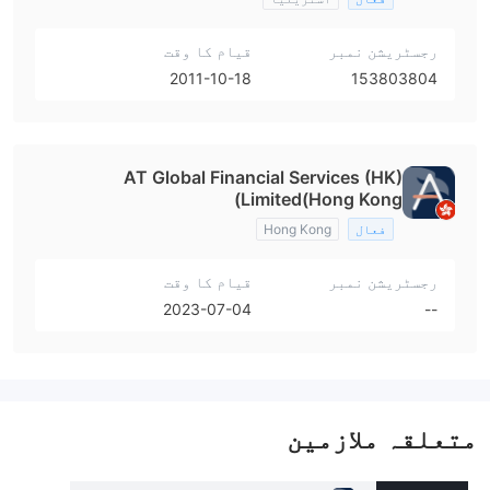
رجسٹریشن نمبر
قیام کا وقت
2011-10-18
153803804
AT Global Financial Services (HK)
Limited(Hong Kong)
فعال
Hong Kong
رجسٹریشن نمبر
قیام کا وقت
2023-07-04
--
متعلقہ ملازمین