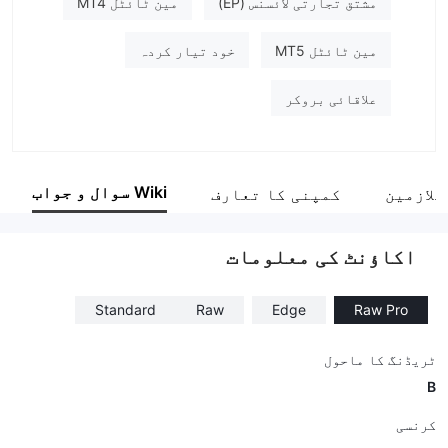
مشتق تجارتی لائسنس (EP)
مین ٹائٹل MT4
مین ٹائٹل MT5
خود تیار کردہ
علاقائی بروکر
Wiki سوال و جواب
ملازمین
کمپنی کا تعارف
اکاؤنٹ کی معلومات
Standard
Raw
Edge
Raw Pro
ٹریڈنگ کا ماحول
B
کرنسی