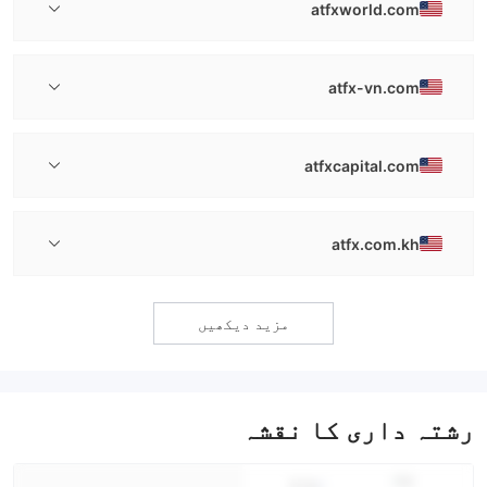
atfxworld.com
atfx-vn.com
atfxcapital.com
atfx.com.kh
مزید دیکھیں
رشتہ داری کا نقشہ