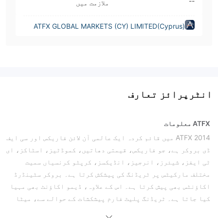
--
ملازمت میں
ATFX GLOBAL MARKETS (CY) LIMITED(Cyprus)
انٹرپرائز تعارف
ATFX معلومات
ATFX 2014 میں قائم کردہ ایک عالمی آن لائن فاریکس اور سی ایف
ڈی بروکر ہے، جو فاریکس، قیمتی دھاتیں، کموڈٹیز، اسٹاکز، ای
ٹی ایفز، شیئرز، انرجیز، انڈیکسز، کرپٹو کرنسیاں سمیت
مختلف مارکیٹس پر ٹریڈنگ کی پیشکش کرتا ہے۔ بروکر سٹینڈرڈ
اکاؤنٹس بھی پیش کرتا ہے۔ اس کے علاوہ، ڈیمو اکاؤنٹ بھی مہیا
کیا جاتا ہے۔ ٹریڈنگ پلیٹ فارم پیشکشات کے حوالے سے، میٹا
ٹریڈر 4 (ایم ٹی 4) اور ایم ٹی 5 سپورٹڈ ہیں۔