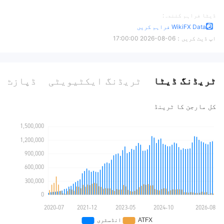
ڈیٹا فراہم کنندہ:
WikiFX Data فراہم کریں
اپ ڈیٹ کریں：
2026-08-06 17:00:00
ٹریڈنگ ڈیٹا
ٹریڈنگ ایکٹیویٹی
ڈپازٹ ا
کل مارجن کا ٹرینڈ