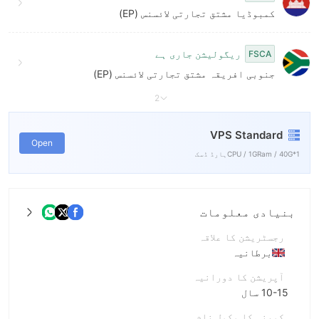
کمبوڈیا مشتق تجارتی لائسنس (EP)
ریگولیشن جاری ہے
FSCA
جنوبی افریقہ مشتق تجارتی لائسنس (EP)
2
VPS Standard
Open
1*CPU / 1GRam / 40Gہارڈ ڈسک
بنیادی معلومات
رجسٹریشن کا علاقہ
برطانیہ
آپریشن کا دورانیہ
10-15 سال
کمپنی کا مکمل نام