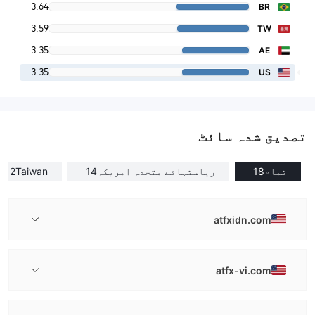
3.64
BR
3.59
TW
3.35
AE
3.35
US
تصدیق شدہ سائٹ
تمام
18
ریاستہائے متحدہ امریکہ
14
Taiwan
2
atfxidn.com
atfx-vi.com