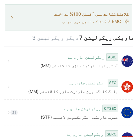
8
7
9
8
کلائنٹ شکایت میں آفیشل 100% مداخلت
EMC
7
کام کے دنوں میں جواب
9
فاریکس ریگولیشن 7
دیگر ریگولیشن 3
ریگولیشن جاری ہے
ASIC
آسٹریلیا مارکیٹ سازی کا لائسنس (MM)
ریگولیشن جاری ہے
SFC
ہانگ کانگ، چین مارکیٹ سازی کا لائسنس (MM)
ریگولیشن جاری ہے
CYSEC
21
قبرص فاریکس ایگزیکیوشن لائسنس (STP)
ریگولیشن جاری ہے
SERC