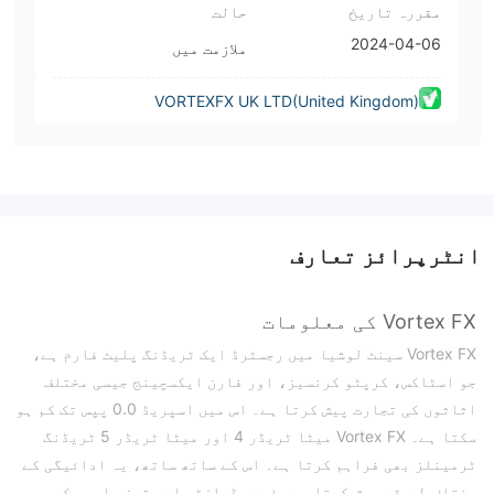
مقررہ تاریخ
حالت
2024-04-06
ملازمت میں
VORTEXFX UK LTD(United Kingdom)
انٹرپرائز تعارف
Vortex FX کی معلومات
Vortex FX سینٹ لوشیا میں رجسٹرڈ ایک ٹریڈنگ پلیٹ فارم ہے،
جو اسٹاکس، کرپٹو کرنسیز، اور فارن ایکسچینج جیسی مختلف
اثاثوں کی تجارت پیش کرتا ہے۔ اس میں اسپریڈ 0.0 پپس تک کم ہو
سکتا ہے۔ Vortex FX میٹا ٹریڈر 4 اور میٹا ٹریڈر 5 ٹریڈنگ
ٹرمینلز بھی فراہم کرتا ہے۔ اس کے ساتھ ساتھ، یہ ادائیگی کے
مختلف طریقے پیش کرتا ہے، فوری ڈپازٹس اور تیز واپسی کی