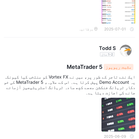
2025-07-01
برطانیہ
Todd S
1-2 سال
MetaTrader 5
مثبت ریویوز
ایک نئے تاجر کے طور پر، میں نے Vortex FX کو منتخب کیا کیونکہ
یہ Demo Account پیش کرتا ہے۔ اس کے علاوہ، MetaTrader 5 کی خو
دکار ٹریڈنگ فنکشن مجھے کچھ سادہ ٹریڈنگ اسٹریٹیجیز آزمائے
جانے کی اجازت دیتا ہے۔
2025-06-09