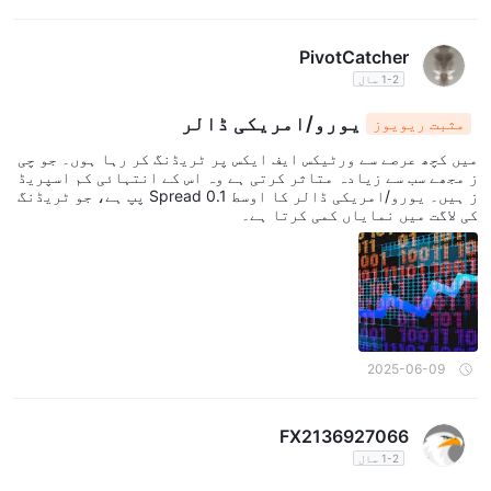
PivotCatcher
1-2 سال
یورو/امریکی ڈالر
مثبت ریویوز
میں کچھ عرصے سے ورٹیکس ایف ایکس پر ٹریڈنگ کر رہا ہوں۔ جو چی
ز مجھے سب سے زیادہ متاثر کرتی ہے وہ اس کے انتہائی کم اسپریڈ
ز ہیں۔ یورو/امریکی ڈالر کا اوسط Spread 0.1 پپ ہے، جو ٹریڈنگ
کی لاگت میں نمایاں کمی کرتا ہے۔
2025-06-09
FX2136927066
1-2 سال