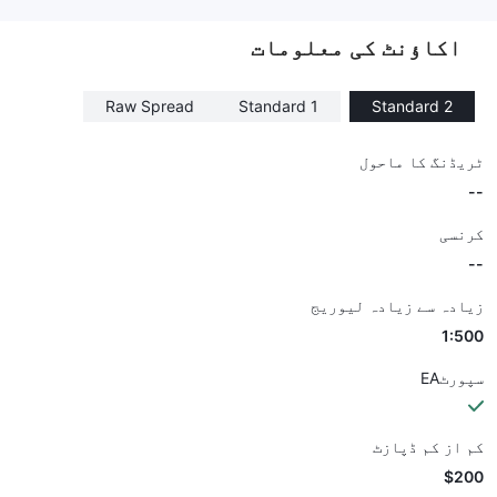
--
اکاؤنٹ کی معلومات
Raw Spread
Standard 1
Standard 2
ٹریڈنگ کا ماحول
--
کرنسی
--
زیادہ سے زیادہ لیوریج
1:500
سپورٹEA
کم از کم ڈپازٹ
$200