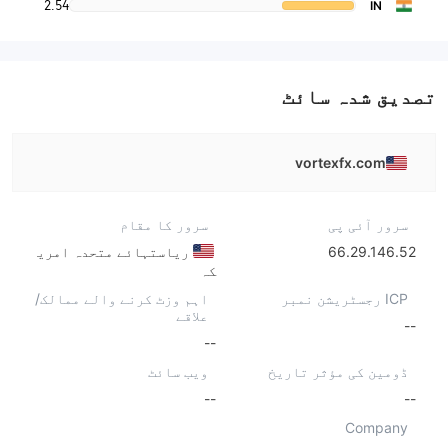
2.54
IN
تصدیق شدہ سائٹ
vortexfx.com
سرور آئی پی
سرور کا مقام
66.29.146.52
ریاستہائے متحدہ امری
کہ
ICP رجسٹریشن نمبر
اہم وزٹ کرنے والے ممالک/
علاقے
--
--
ڈومین کی مؤثر تاریخ
ویب سائٹ
--
--
Company