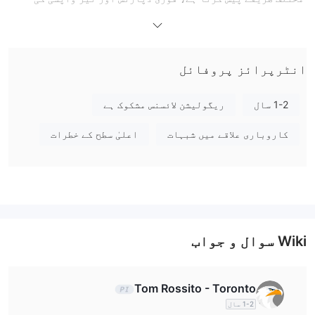
سہولت دیتا ہے، کمیشن نہیں لیتا، اور اس کے ساتھ 30 دن کی
مفت آزمائش بھی موجود ہے۔
فوائد اور نقصانات
کیا Vortex FX قانونی ہے؟
انٹرپرائز پروفائل
Vortex FX غیر ریگولیٹڈ ہے۔ Vortex FX نے اپنی کمپنی کا لائسنس
نمبر (No. 13 - 10 / 203 (23)) اور رجسٹریشن نمبر (2023 -
1-2 سال
ریگولیشن لائسنس مشکوک ہے
00517) اپنی سرکاری ویب سائٹ پر شائع کیا ہے اور سپین اور
کاروباری علاقے میں شبہات
اعلیٰ سطح کے خطرات
سینٹ لوشیا میں اپنے دفتروں کے مقامات فراہم کیے ہیں۔ تاہم،
اس کی ریگولیٹری معلومات میں ریگولیٹری اتھارٹیز کی تفصیلی
وضاحتوں اور ریگولیٹری دستاویزات کی نمائش کا فقدان ہے۔
میں Vortex FX پر کیا ٹریڈ کر سکتا ہوں؟
Vortex FX مارکیٹ ٹریڈنگ آلات کی ایک وسیع اور متنوع رینج پیش
Wiki سوال و جواب
کرتا ہے، جس میں 61 فارن ایکسچینج کرنسی جوڑے، 2,100 سے
زیادہ لارج کیپ اسٹاک CFDs شامل ہیں، جو ASX، NASDAQ، اور
NYSE جیسے اعلیٰ ایکسچینجز کا احاطہ کرتے ہیں۔ کرپٹو کرنسی
Tom Rossito - Toronto
ٹریڈنگ میں 40 سے زیادہ مقبول ڈیجیٹل اثاثے شامل ہیں، بشمول
1-2 سال
بٹ کوائن اور ایتھیریم۔ اس کے علاوہ 25 عالمی انڈیکس CFDs