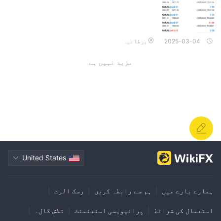
2025-03-04
برطانیہ
مزید نہیں ہے
United States
ہمارے بارے میں
|
ہم سے رابطہ کریں
|
رسک الرٹ
|
استعمال کی شرائط
|
پرائیویسی اسٹیٹمنٹ
|
تلاش کال۔
|