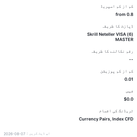
کم از کم اسپریڈ
from 0.8
ڈپازٹ کا طریقہ
(6) Skrill Neteller VISA
MASTER
رقم نکالنے کا طریقہ
--
کم از کم پوزیشن
0.01
فیس
$0.0
ٹریڈنگ کی اقسام
Currency Pairs, Index CFD
اپ ڈیٹ کریں：
2026-08-07