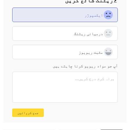
ریٹنگ شائع کریں
ایکسپوژر
درمیانی ریٹنگ
مثبت ریویوز
آپ جو مواد ریویو کرنا چاہتے ہیں
براہ کرم درج کریں...
جمع کروائیں