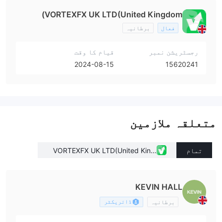
VORTEXFX UK LTD(United Kingdom)
فعال
برطانیہ
رجسٹریشن نمبر
قیام کا وقت
2024-08-15
15620241
متعلقہ ملازمین
تمام
VORTEXFX UK LTD(United King
dom)
KEVIN HALL
ڈائریکٹر
برطانیہ