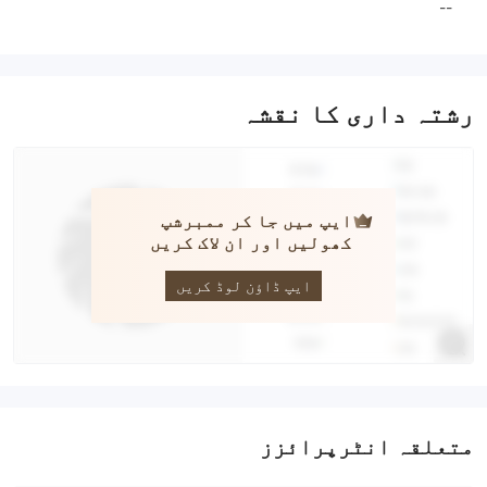
--
رشتہ داری کا نقشہ
ایپ میں جا کر ممبرشپ
کھولیں اور ان لاک کریں
Vortex FX
ایپ ڈاؤن لوڈ کریں
متعلقہ انٹرپرائزز