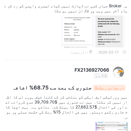
یہ Broker جہاں کسی نے ڈپازٹ نہیں کیا، تیسری واپسی کو رد کر د
یا، آخر میں ویب پر لاگ ان نہیں ہو سکا
2025-02-17
انڈونیشیا
FX2136927066
1-2 سال
جنوری کے بعد سے 68.75% اضافہ
درمیانی ریٹنگ
میں وورٹیکس ایف ایکس کو منتخب کر کے کتنا خوش ہوں، اس کا اظہ
ار نہیں کر سکتا۔ میں نے جنوری میں $39,709.70 جمع کروائے تھ
ے اور فی الحال $27,662.57 کا بینک شدہ منافع ہے۔ بہت اچھا کا
م جاری رکھو دوستو۔ میں فی الحال 15% رسک کی حکمت عملی پر ہو
ں۔