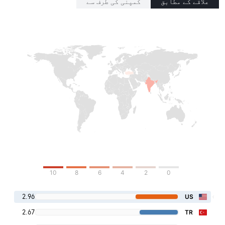
علاقے کے مطابق
کمپنی کی طرف سے
10
8
6
4
2
0
2.96
US
2.67
TR