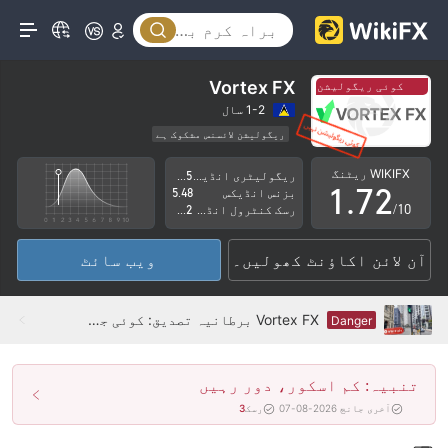
2
3
4
Vortex FX
کوئی ریگولیشن نہیں
کوئی ریگولیشن نہیں
5
0
1-2 سال
ریگولیشن لائسنس مشکوک ہے
0
6
1
کاروباری علاقے میں شبہات
اعلیٰ سطح کے خطرات
WIKIFX ریٹنگ
ریگولیٹری انڈیکس
4.45
1
.
7
2
بزنس انڈیکس
5.48
/10
رسک کنٹرول انڈیکس
1.92
2
8
3
آن لائن اکاؤنٹ کھولیں۔
ویب سائٹ
3
9
4
4
5
Vortex FX برطانیہ تصدیق: کوئی جسمانی موجودگی نہیں ملی
Danger
5
6
تنبیہ: کم اسکور، دور رہیں
6
7
آخری جانچ 2026-08-07
رسک
3
7
8