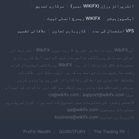
انٹرپرائز ورژن (WIKIFX نمبر)
|
سرکاری تصدیق
|
ایکسپوزیوشن
|
WIKIFX ریسرچ انسٹی ٹیوٹ
|
VPS استعمال کی مدد
|
کاروباری تعاون
|
علاقائی تقسیم
آپ WikiFX ویب سائٹ پر تشریف لا رہے ہیں۔ WikiFX انٹرنیٹ اور
اس کی موبائل پروڈکٹس عالمی صارفین کے لیے ایک کاروباری
معلومات تلاش کرنے کا آلہ ہے۔ WikiFX پروڈکٹس استعمال کرتے
وقت، صارفین سے درخواست ہے کہ وہ اپنے ملک اور علاقے کے
متعلقہ قانونی ضوابط کی رضاکارانہ طور پر پابندی کریں۔
بروکرز کے خلاف شکایات، رپورٹنگ، سوالات اور تاثرات کے لیے ای
میل: cs@wikifx.com، support@wikifx.com
لائسنس وغیرہ کی معلومات میں تصحیح کے لیے براہ کرم اس پتے پر
معلومات بھیجیں: qa@wikifx.com
کاروباری تعاون: business@wikifx.com
ProFin Wealth
QUANTFURY
The Trading Pit