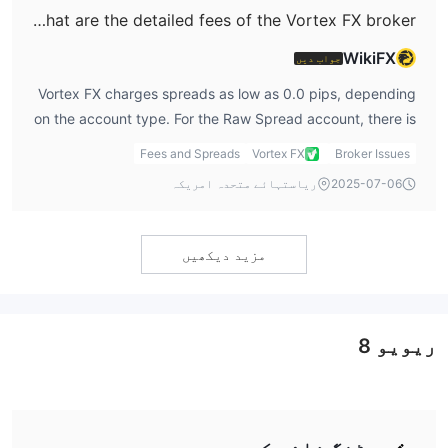
What are the detailed fees of the Vortex FX broker?
WikiFX
جواب دیں
Vortex FX charges spreads as low as 0.0 pips, depending
on the account type. For the Raw Spread account, there is
a commission of $3.5 per lot. The Standard account with
Fees and Spreads
Vortex FX
Broker Issues
commissions charges $6 per round-trip lot, while the
2025-07-06
ریاستہائے متحدہ امریکہ
Standard account without commission offers spreads
starting from 0.8 pips.
مزید دیکھیں
ریویو
8