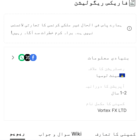
فاریکس ریگولیشن
8
9
9
ہمارے پاس فی الحال غیر ملکی کرنسی کا تجارتی لائسنس
نہیں ہے۔ براہ کرم خطرات سے آگاہ رہیں!
بنیادی معلومات
رجسٹریشن کا علاقہ
سینٹ لوسیا
آپریشن کا دورانیہ
1-2 سال
کمپنی کا مکمل نام
Vortex FX LTD
مختصر نام
Vortex FX
ریویو
کمپنی کا تعارف
Wiki سوال و جواب
انٹرپرائز ملازم