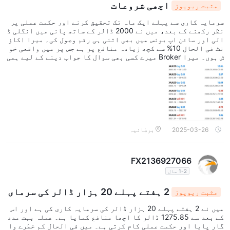
اچھی شروعات
مثبت ریویوز
سرمایہ کاری سے پہلے ایک ماہ تک تحقیق کرنے اور حکمت عملی پر
نظر رکھنے کے بعد، میں نے 2000 ڈالر کے ساتھ پانی میں انگلی ڈ
الی اور سائن اپ بونس میں بھی اتنی ہی رقم وصول کی۔ میرا اکاؤ
نٹ فی الحال 10% سے کچھ زیادہ منافع پر ہے جس پر میں واقعی خو
ش ہوں۔ میرا Broker میرے کسی بھی سوال کا جواب دینے کے لیے ہمی
شہ دستیاب رہتا ہے، یہاں تک کہ ان کے واٹس ایپ پر بھی۔ اب تک ب
ہت خوش ہوں۔
2025-03-26
برطانیہ
FX2136927066
1-2 سال
2 ہفتے پہلے 20 ہزار ڈالر کی سرمای
مثبت ریویوز
ہ کاری کی 1275 ڈالر کا منافع
میں نے 2 ہفتے پہلے 20 ہزار ڈالر کی سرمایہ کاری کی ہے اور اس
کے بعد سے 1275.85 ڈالر کا اچھا منافع کمایا ہے۔ عملہ بہت مدد
گار پایا اور حکمت عملی کام کرتی ہے۔ میں فی الحال کم خطرے وا