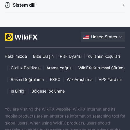
Sistem dili
United States
Hakkımızda
|
Bize Ulaşın
|
Risk Uyarısı
|
Kullanım Koşulları
|
Gizlilik Politikası
|
Arama çağrısı
|
WikiFX(Kurumsal Sürüm)
|
Resmi Doğrulama
|
EXPO
|
WikiAraştırma
|
VPS Yardımı
|
İş Birliği
|
Bölgesel bölünme
You are visiting the WikiFX website. WikiFX Internet and its
mobile products are an enterprise information searching tool for
global users. When using WikiFX products, users should
consciously abide by the relevant laws and regulations of the