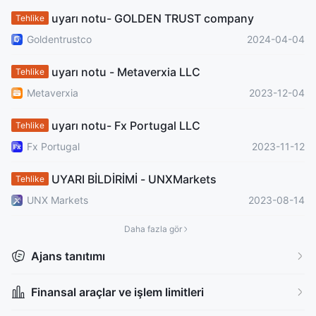
Küresel İşletme
Bölgesel Brokerler
uyarı notu- GOLDEN TRUST company
Yüksek düzeyde potansiyel risk
Offshore Düzenleyici
Tehlike
Goldentrustco
2024-04-04
uyarı notu - Metaverxia LLC
Tehlike
Metaverxia
2023-12-04
uyarı notu- Fx Portugal LLC
Tehlike
Fx Portugal
2023-11-12
UYARI BİLDİRİMİ - UNXMarkets
Tehlike
UNX Markets
2023-08-14
Daha fazla gör
Ajans tanıtımı
Finansal araçlar ve işlem limitleri