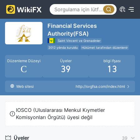
Financial Services
Authority(FSA)
Saint Vincent ve Grenadinler
2012 yılında kuruldu
Hükümet tarafından düzenlenir
Düzenleme Düzeyi
Üyeler
bilgi ifşası
C
39
13
Web sitesi
http://svgfsa.com/index.html
IOSCO (Uluslararası Menkul Kıymetler
Komisyonları Örgütü) üyesi değil
Üyeler
39