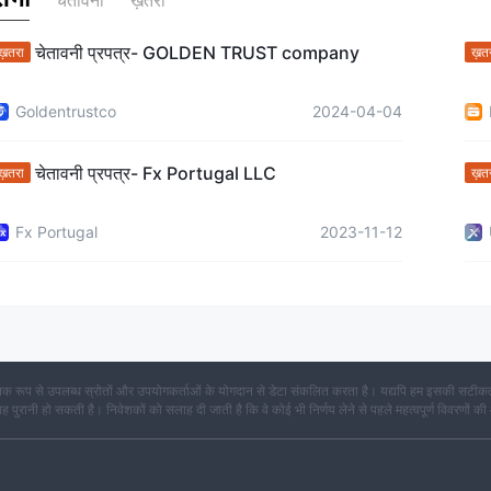
चेतावनी
ख़तरा
चेतावनी प्रपत्र- GOLDEN TRUST company
ख़तरा
ख़त
Goldentrustco
2024-04-04
चेतावनी प्रपत्र- Fx Portugal LLC
ख़तरा
ख़त
Fx Portugal
2023-11-12
क रूप से उपलब्ध स्रोतों और उपयोगकर्ताओं के योगदान से डेटा संकलित करता है। यद्यपि हम इसकी सटीकता
कि यह पुरानी हो सकती है। निवेशकों को सलाह दी जाती है कि वे कोई भी निर्णय लेने से पहले महत्वपूर्ण विवरणों की