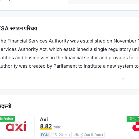
FSA संगठन परिचय
he Financial Services Authority was established on November 12
ervices Authority Act, which established a single regulatory unit
ntities and businesses in the financial sector and provides for 
uthority was created by Parliament to institute a new system t
nternational financial services industry and domestic non-bank in
दस्यों
विनियमित
Axi
विनियम
8.82
स्कोर
ECN
15-20 साल
ऑस्ट्रेलिया विनियमन