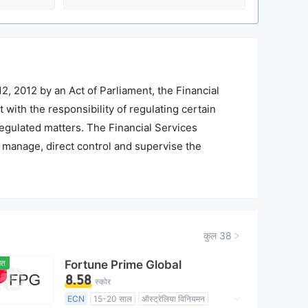
, 2012 by an Act of Parliament, the Financial
 with the responsibility of regulating certain
regulated matters. The Financial Services
o manage, direct control and supervise the
stitutions in this country.
कुल 38
ित
Fortune Prime Global
8.58
स्कोर
ECN
15-20 साल
ऑस्ट्रेलिया विनियमन