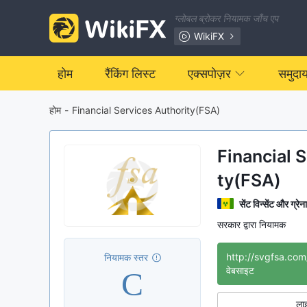
ग्लोबल ब्रोकर नियामक जाँच एप
WikiFX
होम
रैंकिंग लिस्ट
एक्सपोज़र
समुदा
होम
-
Financial Services Authority(FSA)
Financial 
ty(FSA)
सेंट विन्सेंट और ग्रेन
सरकार द्वारा नियामक
http://svgfsa.com
नियामक स्तर
C
वेबसाइट
लाइ