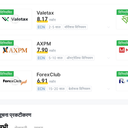
मार्केट मेकिंग (एमएम)
मुख्य-लेबल MT4
वैश्विक व्यापार
उच्च संभावित विस्तार
विनियमित
Valetax
विनियम
8.17
स्कोर
ECN
2-5 साल
मॉरीशस विनियमन
प्रतिभूति व्यापार लाइसेंस (EP)
मुख्य-लेबल MT4
क्षेत्रीय ब्रोकर
विनियमित
AXPM
विनियम
7.90
स्कोर
ECN
5-10 साल
ऑस्ट्रेलिया विनियमन
मार्केट मेकिंग (एमएम)
मुख्य-लेबल MT5
क्षेत्रीय ब्रोकर
विनियमित
ForexClub
विनियम
6.91
स्कोर
ECN
15-20 साल
बेलोरूस विनियमन
विदेशी मुद्रा व्यापार लाइसेंस (EP)
मुख्य-लेबल MT4
वैश्विक व्यापार
उच्च संभावित विस्तार
ूचना प्रकटीकरण
सभी