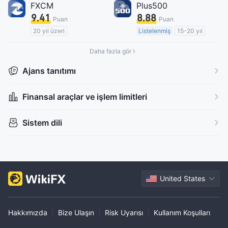
FXCM
Plus500
9.41
8.88
Puan
Puan
20 yıl üzeri
Listelenmiş
15-20 yıl
Düzenleyici Ülke/Bölge: Avustralya
Düzenleyici Ülke/Bölge: Avustralya
Daha fazla gör
Pazar Yapıcılık (MM)
Pazar Yapıcılık (MM)
MT4 Tam Lisans
Kendi kendini geliştirmiş
Ajans tanıtımı
Bölgesel Brokerler
Küresel İşletme
Yüksek düzeyde potansiyel risk
Finansal araçlar ve işlem limitleri
Offshore Düzenleyici
Sistem dili
United States
Hakkımızda
|
Bize Ulaşın
|
Risk Uyarısı
|
Kullanım Koşulları