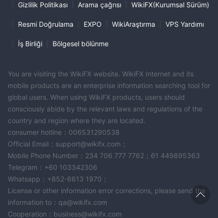
|
Gizlilik Politikası
|
Arama çağrısı
|
WikiFX(Kurumsal Sürüm)
|
Resmi Doğrulama
|
EXPO
|
WikiAraştırma
|
VPS Yardımı
|
İş Birliği
|
Bölgesel bölünme
You are visiting the WikiFX website. WikiFX Internet and its
mobile products are an enterprise information searching tool for
global users. When using WikiFX products, users should
consciously abide by the relevant laws and regulations of the
country and region where they are located.
consumer hotline：006531290538
Official Email：support@wikifx.com；
Mobile Phone Number：234 706 777 7762；61 449895363
Telegram：+60 103342306
Whatsapp：+852-6613 1970；
License or other information error corrections, please send the
information to：qa@wikifx.com
Cooperation：business@wikifx.com