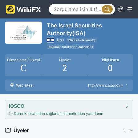
The Israel Securities
Authority(ISA)
İsrail
1968 yılında kuruldu
Hükümet tarafından düzenlenir
Uluslararası Düzenleyici Kuruluş
Düzenleme Düzeyi
Üyeler
bilgi ifşası
C
2
0
Web sitesi
http://www.isa.gov.il
IOSCO
Dernek tarafından sağlanan hizmetlerden yararlanın
Üyeler
2