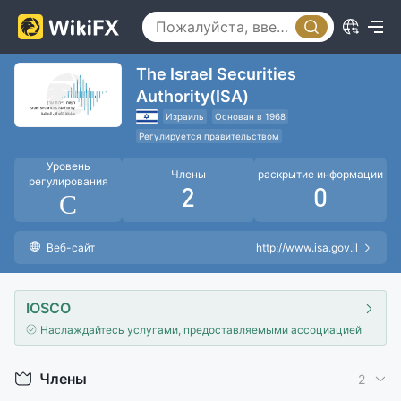
The Israel Securities
Authority(ISA)
Израиль
Основан в 1968
Регулируется правительством
Международная регулирующая организация
Уровень
Члены
раскрытие информации
регулирования
2
0
C
Веб-сайт
http://www.isa.gov.il
IOSCO
Наслаждайтесь услугами, предоставляемыми ассоциацией
Члены
2