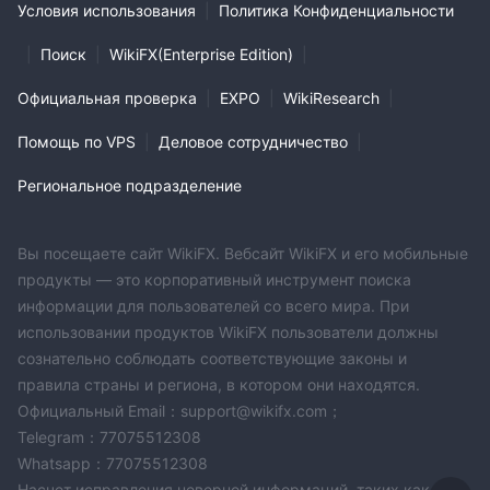
Условия использования
|
Политика Конфиденциальности
|
Поиск
|
WikiFX(Enterprise Edition)
|
Официальная проверка
|
EXPO
|
WikiResearch
|
Помощь по VPS
|
Деловое сотрудничество
|
Региональное подразделение
Вы посещаете сайт WikiFX. Вебсайт WikiFX и его мобильные
продукты — это корпоративный инструмент поиска
информации для пользователей со всего мира. При
использовании продуктов WikiFX пользователи должны
сознательно соблюдать соответствующие законы и
правила страны и региона, в котором они находятся.
Официальный Email：support@wikifx.com；
Telegram：77075512308
Whatsapp：77075512308
Насчет исправления неверной информаций, таких как