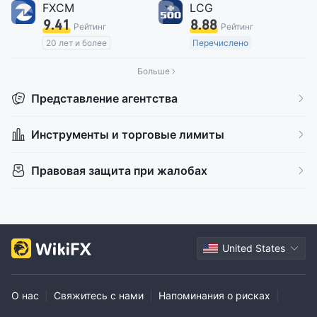
FXCM
LCG
9.41
8.88
Рейтинг
Рейтинг
20 лет и более
Перечислено
Регулирование в Австралия
15-20 лет
Больше
Маркет-Мейкинг (MM)
Регулирование в Австралия
Основной стандарт MT4
Маркет-Мейкинг (MM)
Представление агентства
Региональный трейдер
Самостоятельное изучение
Глобальные операции
Инструменты и торговые лимиты
Высокие потенциальные риски
Оффшорное регулирование
Правовая защита при жалобах
United States
О нас
|
Свяжитесь с нами
|
Напоминания о рисках
|