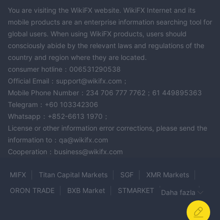
DILLON W.SRLyalnızca bir oturum açma sayfası
You are visiting the WikiFX website. WikiFX Internet and its
mobile products are an enterprise information searching tool for
bulunabildiğinden, web sitesinde hesap oluşturma olanağı
global users. When using WikiFX products, users should
sunmuyor gibi görünüyor.
consciously abide by the relevant laws and regulations of the
Eğitim İçeriği
country and region where they are located.
consumer hotline：006531290538
DILLON W.SRLyatırımcıları en son tarımsal trendler konusunda
Official Email：support@wikifx.com；
güncel tutmak için çeşitli eğitim içerikleri sunar:
Mobile Phone Number：234 706 777 7762；61 449895363
Tarımsal Varlık Fiyatları: Tarımsal varlık fiyatları ile ilgili eğitici
Telegram：+60 103342306
içerik, çeşitli tarımsal emtia fiyatlarındaki dalgalanma ve
Whatsapp：+852-6613 1970；
eğilimler hakkında bilgi vermeyi amaçlamaktadır. Bu içerik, arz
License or other information error corrections, please send the
ve talep faktörlerinin analizini, geçmiş fiyat verilerini ve fiyat
information to：qa@wikifx.com
hareketlerini etkileyen faktörleri içerebilir.
Cooperation：business@wikifx.com
Tarımsal Varlıklardaki Varyasyonlar: Tarımsal varlıklardaki
varyasyonlara odaklanan eğitim içeriği, bu varlıkların
MIFX
Titan Capital Markets
SGF
XMR Markets
özelliklerindeki değişikliklere katkıda bulunan faktörleri
ORON TRADE
BXB Market
STMARKET
Tattvam
keşfetmeyi amaçlar. Bu, farklı ürün çeşitleri, yetiştirme teknikleri,
Daha fazla
genetik modifikasyonlar ve bu varyasyonların üretimi, kaliteyi ve
LMFX
HUA SENG HENG
SuperForex
ATAS
pazar değerini nasıl etkilediğine ilişkin tartışmaları içerebilir.