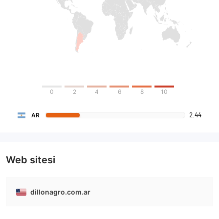
0
2
4
6
8
10
2.44
AR
Web sitesi
dillonagro.com.ar