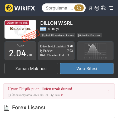
0
1
DILLON W.SRL
Düzenleme Yok
0
2
5-10 yıl
Şüpheli Düzenleyici Lisans
Şüpheli İş Kapsamı
1
3
Yüksek düzeyde potansiyel risk
Puan
Düzenleyici Endeksi
3.78
2
.
0
4
İş Endeksi
7.03
/10
Risk Yönetimi Endeksi
2.88
3
1
5
Zaman Makinesi
Web Sitesi
4
2
6
5
3
7
Uyarı: Düşük puan, lütfen uzak durun!
6
4
8
Önceki Algılama 2026-08-09
Risk
2
7
5
9
Forex Lisansı
8
6