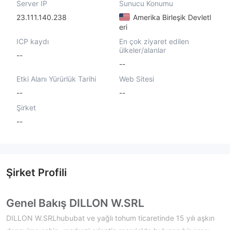
Server IP
Sunucu Konumu
23.111.140.238
Amerika Birleşik Devletl
eri
ICP kaydı
En çok ziyaret edilen
ülkeler/alanlar
--
--
Etki Alanı Yürürlük Tarihi
Web Sitesi
--
--
Şirket
--
Şirket Profili
Genel Bakış DILLON W.SRL
DILLON W.SRLhububat ve yağlı tohum ticaretinde 15 yılı aşkın