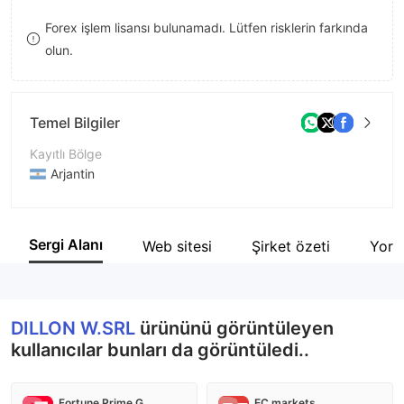
9
7
Forex işlem lisansı bulunamadı. Lütfen risklerin farkında
olun.
8
9
Temel Bilgiler
Kayıtlı Bölge
Arjantin
İşletme Dönemi
5-10 yıl
Sergi Alanı
Web sitesi
Şirket özeti
Yor
Şirket Adı
DILLON W.SRL
DILLON W.SRL
ürününü görüntüleyen
kullanıcılar bunları da görüntüledi..
Fortune Prime Global
EC markets