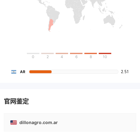
0
2
4
6
8
10
2.51
AR
官网鉴定
dillonagro.com.ar