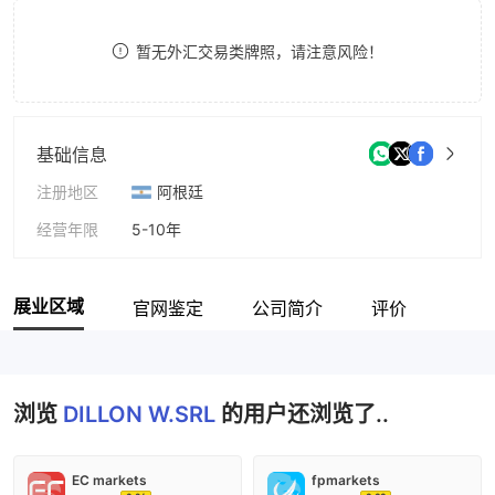
9
7
暂无外汇交易类牌照，请注意风险！
8
9
基础信息
注册地区
阿根廷
经营年限
5-10年
公司全称
DILLON W.SRL
展业区域
官网鉴定
公司简介
评价
浏览
DILLON W.SRL
的用户还浏览了..
EC markets
fpmarkets