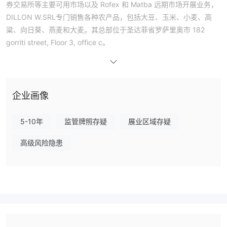
券交易所等主要可用市场以及 Rofex 和 Matba 远期市场开展业务，
DILLON W.SRL专门销售各种农产品，包括大豆、玉米、小麦、高
粱、向日葵、燕麦和大麦。其总部位于圣达菲省罗萨里奥市 182
gorriti street, Floor 3, office c。
虽然该公司提供多种可交易资产，并在农产品贸易领域占有重要地
位，但值得注意的是 DILLON W.SRL在没有任何监管监督的情况下
运作。监管的缺乏引起了潜在的担忧，并意味着潜在投资者或客户面
临更高的风险。该公司不提供有关账户类型、最低存款要求、最大杠
企业画像
杆比率、存款/取款方法、客户支持或教育内容的详细信息。因此，
考虑参与的个人 DILLON W.SRL在做出任何承诺之前应谨慎行事并
5-10年
监管牌照存疑
展业区域存疑
进行彻底的尽职调查。
高级风险隐患
是 DILLON W.SRL受监管？
DILLON W.SRL该公司的运营不受监管机构的监督，表明该公司不属
于任何特定监管机构的管辖范围。缺乏监管监督引发了人们对该公司
遵守行业标准、透明度和客户保护措施的担忧。由于监管机构在确保
金融业公平做法和降低风险方面发挥着至关重要的作用，因此缺乏监
管 DILLON W.SRL表明投资者和客户可能面临更高的风险。建议个