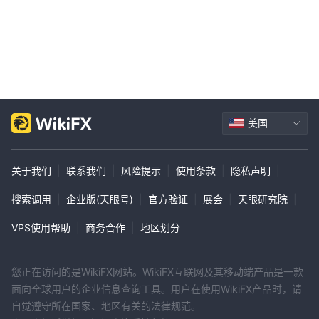
页面。
教育内容
DILLON W.SRL提供各种教育内容，让投资者了解最新的农业趋势，
包括：
农业资产价格：农业资产价格的教育内容旨在深入了解各种农产品价
格的波动和趋势。该内容可能包括供求因素、历史价格数据以及影响
价格变动的因素的分析。
美国
农业资产的变化：以农业资产变化为重点的教育内容旨在探索导致这
些资产特征变化的因素。这可以包括对不同作物品种、育种技术、基
关于我们
|
联系我们
|
风险提示
|
使用条款
|
隐私声明
|
因改造以及这些变化如何影响产量、质量和市场价值的讨论。
新闻和报道：新闻和报道形式的教育内容涵盖农业行业的时事和发
搜索调用
|
企业版(天眼号)
|
官方验证
|
展会
|
天眼研究院
|
展。它可能包括农作物产量、天气状况、贸易政策、市场趋势和其他
VPS使用帮助
|
商务合作
|
地区划分
相关主题的最新信息。目的是让读者了解最新动态及其对农业市场的
潜在影响。
视频：教育视频提供视觉和音频内容来传达有关农业相关主题的信
您正在访问的是WikiFX网站。WikiFX互联网及其移动端产品是一款
息。这些视频可以涵盖广泛的主题，包括农业技术、作物管理、机械
面向全球用户的企业信息查询工具。用户在使用WikiFX产品时，请
操作、市场分析等等。他们的目标是以一种引人入胜且易于理解的形
自觉遵守所在国家、地区有关的法律规范。
式提供教育内容。