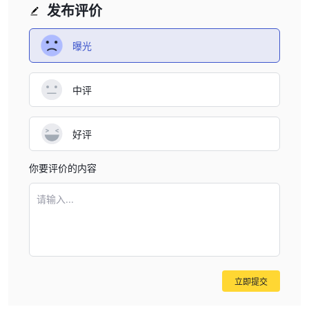
人仔细考虑和评估与不受监管的公司（例如 DILLON W.SRL，考虑
发布评价
到所涉及的潜在风险。
曝光
优点和缺点
DILLON W.SRL交易主要是农业资产的市场工具，因此表明对农业贸
易部门的了解。此外，他们提供多种可交易资产，如大豆、玉米、小
中评
麦、高粱、向日葵、燕麦和大麦，为潜在投资者提供了多样化投资组
合和探索各种农业市场的机会。
好评
值得注意的是缺乏监管。 DILLON W.SRL在没有任何具体法规或监
管的情况下运营，这可能会引发对其合规标准和客户保护措施的质
你要评价的内容
疑。此外，该公司在账户类型、最低存款要求、最大杠杆率、存款/
取款方法、客户支持和教育内容等关键方面提供的信息有限。这种缺
请输入...
乏透明度可能使潜在客户难以充分理解与参与相关的条款和条件
DILLON W.SRL。此外，由于它是一个农产品贸易部门，因此资产的
多样性有限。
如何开户？
立即提交
DILLON W.SRL其网站似乎不提供帐户创建服务，因为只能找到登录