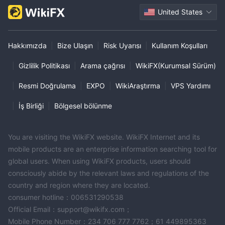
United States
Hakkımızda
|
Bize Ulaşın
|
Risk Uyarısı
|
Kullanım Koşulları
|
Gizlilik Politikası
|
Arama çağrısı
|
WikiFX(Kurumsal Sürüm)
|
Resmi Doğrulama
|
EXPO
|
WikiAraştırma
|
VPS Yardımı
|
İş Birliği
|
Bölgesel bölünme
You are visiting the WikiFX website. WikiFX Internet and its
mobile products are an enterprise information searching tool for
global users. When using WikiFX products, users should
consciously abide by the relevant laws and regulations of the
country and region where they are located.
consumer hotline：006531290538
Official Email：support@wikifx.com；
Mobile Phone Number：234 706 777 7762；61 449895363