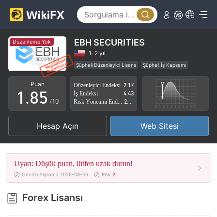
3
0
4
1
5
2
EBH SECURITIES
Düzenleme Yok
6
3
1-2 yıl
Şüpheli Düzenleyici Lisans
Şüpheli İş Kapsamı
0
7
4
Yüksek düzeyde potansiyel risk
Puan
Düzenleyici Endeksi
2.17
1
.
8
5
İş Endeksi
4.43
/10
Risk Yönetimi Endeksi
2.53
2
9
6
Hesap Açın
Web Sitesi
3
7
4
8
Uyarı: Düşük puan, lütfen uzak durun!
5
9
Önceki Algılama 2026-08-06
Risk
2
6
Forex Lisansı
7