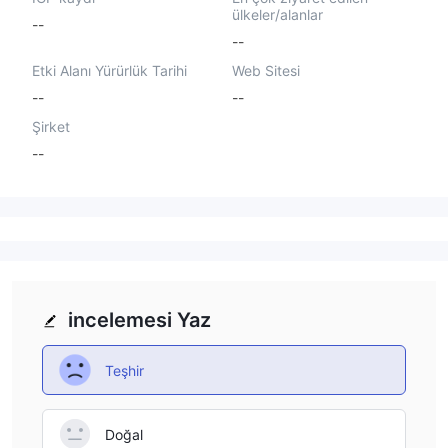
ülkeler/alanlar
--
--
Etki Alanı Yürürlük Tarihi
Web Sitesi
--
--
Şirket
--
incelemesi Yaz
Teşhir
Doğal