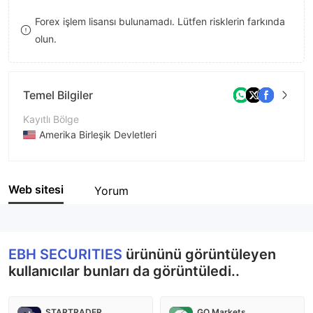
8
Forex işlem lisansı bulunamadı. Lütfen risklerin farkında
olun.
9
Temel Bilgiler
Kayıtlı Bölge
Amerika Birleşik Devletleri
İşletme Dönemi
1-2 yıl
Web sitesi
Yorum
Şirket Adı
EBH SECURITIES, INC
EBH SECURITIES
ürününü görüntüleyen
kullanıcılar bunları da görüntüledi..
STARTRADER
GO Markets