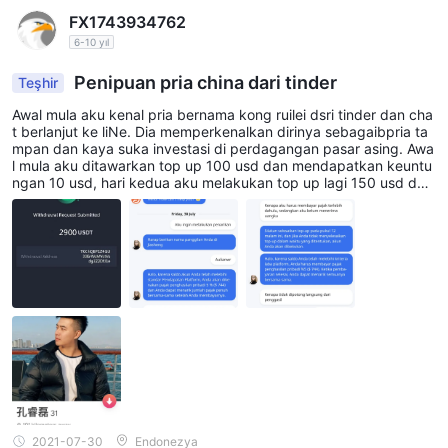
FX1743934762
6-10 yıl
Penipuan pria china dari tinder
Teşhir
Awal mula aku kenal pria bernama kong ruilei dsri tinder dan cha
t berlanjut ke liNe. Dia memperkenalkan dirinya sebagaibpria ta
mpan dan kaya suka investasi di perdagangan pasar asing. Awa
l mula aku ditawarkan top up 100 usd dan mendapatkan keuntu
ngan 10 usd, hari kedua aku melakukan top up lagi 150 usd dan
mendapatkan keuntungan 30 usd, hari terakhir aku melakukan t
op up 100 usd dan dia membuktikan cintanya dengan mengirim
kan 2900 usd ke akunku, dan mendapatkan keuntungan 14800
usd, dia memintaku untuk memberinya hanya 3000 usd, setelah
meminta penarikan tidak bisa karena pendapatan platfrom aku
melebih standar yang mengharuskan membayar pajak 5% senila
i 744 dollar. Akhirnya uangku 1.5juta hilang
2021-07-30
Endonezya