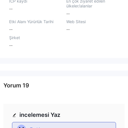
ICP kaydı
En çok ziyaret edilen
ülkeler/alanlar
--
--
Etki Alanı Yürürlük Tarihi
Web Sitesi
--
--
Şirket
--
Yorum
19
incelemesi Yaz