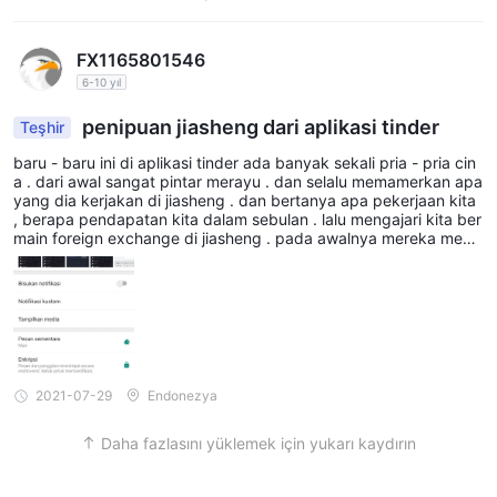
FX1165801546
6-10 yıl
penipuan jiasheng dari aplikasi tinder
Teşhir
baru - baru ini di aplikasi tinder ada banyak sekali pria - pria cin
a . dari awal sangat pintar merayu . dan selalu memamerkan apa
yang dia kerjakan di jiasheng . dan bertanya apa pekerjaan kita
, berapa pendapatan kita dalam sebulan . lalu mengajari kita ber
main foreign exchange di jiasheng . pada awalnya mereka mem
biarkan kita merasakan keuntungan yang sangat banyak agar ki
ta mau membahkan uang lagi . jika tidak tiba2 mereka akan me
mberikan kita saldo ke account jiasheng kita agar keuntungan y
ang didapat smakin banyak . tapi ketika semakin banyak balanc
e kita di jiasheng maka akan semakin sulit untuk withdraw . dan
uang kita akan hilang selamanya .
2021-07-29
Endonezya
Daha fazlasını yüklemek için yukarı kaydırın