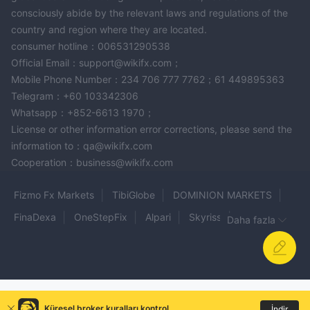
consciously abide by the relevant laws and regulations of the
country and region where they are located.
consumer hotline：006531290538
Official Email：support@wikifx.com；
Mobile Phone Number：234 706 777 7762；61 449895363
Telegram：+60 103342306
Whatsapp：+852-6613 1970；
License or other information error corrections, please send the
information to：qa@wikifx.com
Cooperation：business@wikifx.com
Fizmo Fx Markets
TibiGlobe
DOMINION MARKETS
FinaDexa
OneStepFix
Alpari
Skyriss
Daha fazla
TradeQuo
OTSO Markets
LIMEFX
Bkquote
Valor
AXION TRADE
WiseMarket
WiXi
Fx Prime Pro
EXCO
Avatrade
Total-Gain
Millbank Capital
Küresel broker kuralları kontrol
İndir