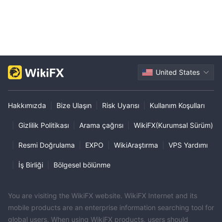
United States
Hakkımızda
|
Bize Ulaşın
|
Risk Uyarısı
|
Kullanım Koşulları
|
Gizlilik Politikası
|
Arama çağrısı
|
WikiFX(Kurumsal Sürüm)
|
Resmi Doğrulama
|
EXPO
|
WikiAraştırma
|
VPS Yardımı
|
İş Birliği
|
Bölgesel bölünme
You are visiting the WikiFX website. WikiFX Internet and its
mobile products are an enterprise information searching tool for
global users. When using WikiFX products, users should