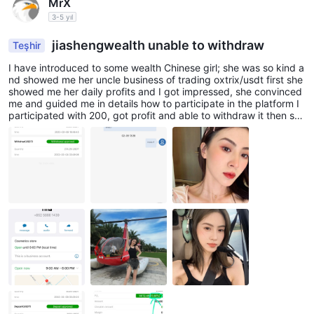
MrX
3-5 yıl
jiashengwealth unable to withdraw
Teşhir
I have introduced to some wealth Chinese girl; she was so kind a
nd showed me her uncle business of trading oxtrix/usdt first she
showed me her daily profits and I got impressed, she convinced
me and guided me in details how to participate in the platform I
participated with 200, got profit and able to withdraw it then she
illustrated me the risk reserves and how to get more and more i
deposited 7000$ and I got 800$ profit Now I am not able to wit
hdraw and the. customer service not responding