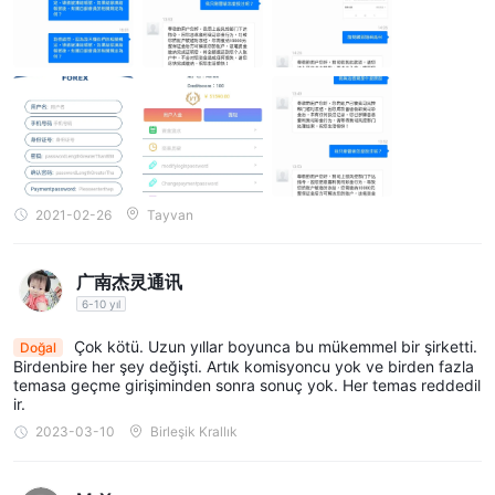
2021-02-26
Tayvan
广南杰灵通讯
6-10 yıl
Çok kötü. Uzun yıllar boyunca bu mükemmel bir şirketti.
Doğal
Birdenbire her şey değişti. Artık komisyoncu yok ve birden fazla
temasa geçme girişiminden sonra sonuç yok. Her temas reddedil
ir.
2023-03-10
Birleşik Krallık