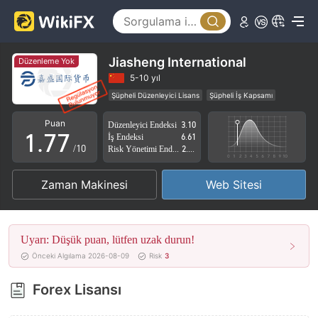
2
2
3
3
4
4
Jiasheng International
Düzenleme Yok
5
5
5-10 yıl
Şüpheli Düzenleyici Lisans
Şüpheli İş Kapsamı
0
6
6
Yüksek düzeyde potansiyel risk
Puan
Düzenleyici Endeksi
3.10
1
.
7
7
İş Endeksi
6.61
/10
Risk Yönetimi Endeksi
2.13
2
8
8
Zaman Makinesi
Web Sitesi
3
9
9
4
Uyarı: Düşük puan, lütfen uzak durun!
5
Önceki Algılama 2026-08-09
Risk
3
6
Forex Lisansı
7