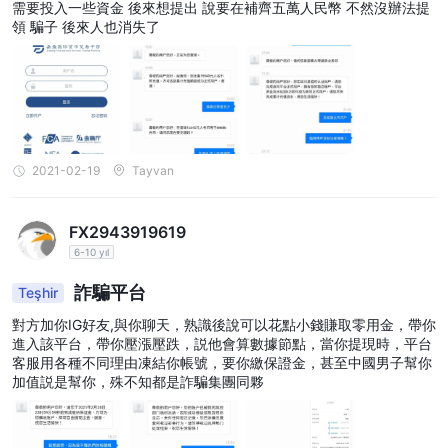
需要投入一些資金 後來想提出 說要在補齊五萬人民幣 不然沒辦法提
領 騙子 後來人也消失了
2021-02-19
Tayvan
FX2943919619
6-10 yıl
詐騙平台
Teşhir
對方加你IG好友,與你聊天，熟識後說可以花點小錢賺取零用金，帶你
進入該平台，帶你壓漲壓跌，説他會算數據節點，當你提現時，平台
客服用各種不同理由凍結你帳號，要你繳保證金，甚至中國男子幫你
加值説是幫你，殊不知都是詐騙集團同夥