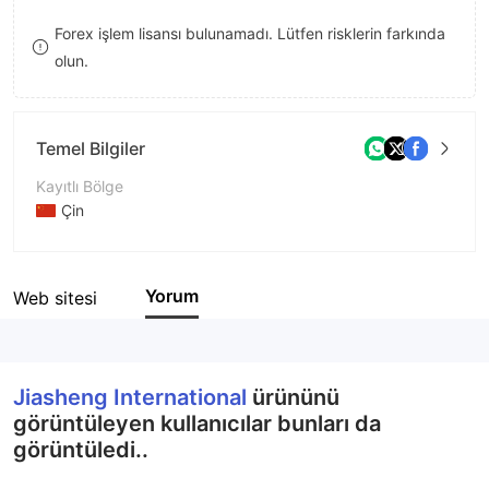
8
Forex işlem lisansı bulunamadı. Lütfen risklerin farkında
olun.
9
Temel Bilgiler
Kayıtlı Bölge
Çin
İşletme Dönemi
5-10 yıl
Yorum
Web sitesi
Şirket Adı
Jiasheng International Currency Trading Platform
Jiasheng International
ürününü
görüntüleyen kullanıcılar bunları da
görüntüledi..