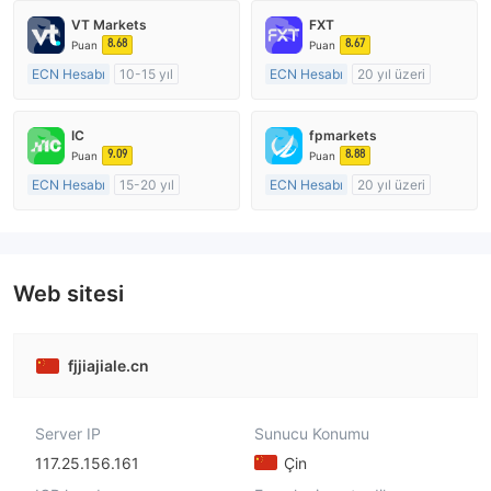
VT Markets
FXT
8.68
8.67
Puan
Puan
ECN Hesabı
10-15 yıl
ECN Hesabı
20 yıl üzeri
Düzenleyici Ülke/Bölge: Avustralya
Düzenleyici Ülke/Bölge: Avustralya
Pazar Yapıcılık (MM)
Pazar Yapıcılık (MM)
IC
fpmarkets
MT4 Tam Lisans
MT4 Tam Lisans
9.09
8.88
Puan
Puan
ECN Hesabı
15-20 yıl
ECN Hesabı
20 yıl üzeri
Düzenleyici Ülke/Bölge: Avustralya
Düzenleyici Ülke/Bölge: Avustralya
Pazar Yapıcılık (MM)
Pazar Yapıcılık (MM)
MT4 Tam Lisans
MT4 Tam Lisans
Web sitesi
fjjiajiale.cn
Server IP
Sunucu Konumu
117.25.156.161
Çin