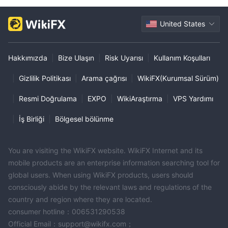
United States
Hakkımızda
|
Bize Ulaşın
|
Risk Uyarısı
|
Kullanım Koşulları
|
Gizlilik Politikası
|
Arama çağrısı
|
WikiFX(Kurumsal Sürüm)
|
Resmi Doğrulama
|
EXPO
|
WikiAraştırma
|
VPS Yardımı
|
İş Birliği
|
Bölgesel bölünme
You are visiting the WikiFX website. WikiFX Internet and its
mobile products are an enterprise information searching tool for
global users. When using WikiFX products, users should
consciously abide by the relevant laws and regulations of the
country and region where they are located.
consumer hotline：006531290538
Official Email：support@wikifx.com；