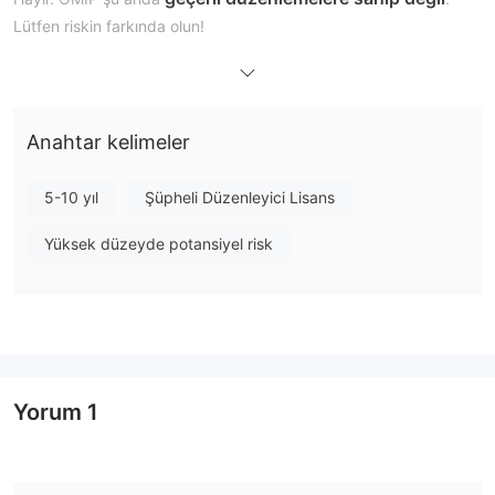
Lütfen riskin farkında olun!
OMIP Üzerinde Ne İşlem Yapabilirim?
Hesap Türü
Anahtar kelimeler
OMIP, ticaret, takas, finansal uzlaşma ve fiziksel uzlaşma
hesapları olmak üzere çeşitli hesaplar sunmaktadır. Ancak
5-10 yıl
Şüpheli Düzenleyici Lisans
hesap özellikleri açıkça belirtilmemiştir.
Yüksek düzeyde potansiyel risk
OMIP Ücretleri
OMIP, giriş ve bakım ücretleri, faaliyet (hacim) bazlı ücretler,
işlem platformuna erişim ücretleri ve REMIT ve MFIDII/MIFIR
raporlama ücretleri gerektirir.
Daha detaylı ücretlere
https://www.omip.pt/en/admission-and-maintenance-
Yorum
1
fees-omip
https://www.omip.pt/en/other-
ve
commissions-omip
adreslerinden ulaşılabilir.