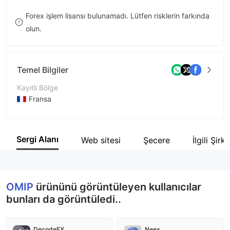
9
7
Forex işlem lisansı bulunamadı. Lütfen risklerin farkında
olun.
8
9
Temel Bilgiler
Kayıtlı Bölge
Fransa
İşletme Dönemi
5-10 yıl
Sergi Alanı
Web sitesi
Şecere
İlgili Şirk
Şirket Adı
OMIP
OMIP
ürününü görüntüleyen kullanıcılar
bunları da görüntüledi..
DecodeFX
Neex