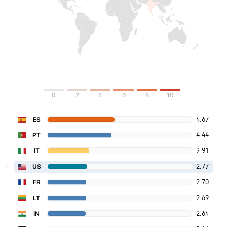
0
2
4
6
8
10
4.67
ES
4.44
PT
2.91
IT
2.77
US
2.70
FR
2.69
LT
2.64
IN