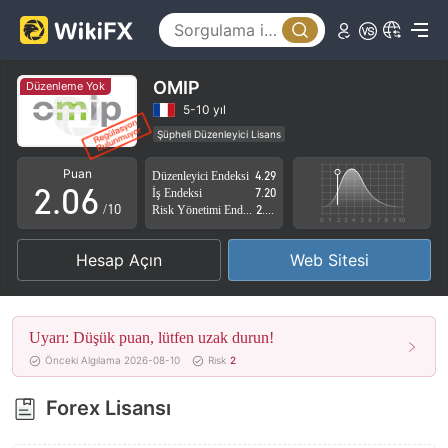
1
2
3
OMIP
Düzenleme Yok
0
4
5-10 yıl
Şüpheli Düzenleyici Lisans
1
5
Yüksek düzeyde potansiyel risk
Puan
Düzenleyici Endeksi
4.29
2
.
0
6
İş Endeksi
7.20
/10
Risk Yönetimi Endeksi
2.86
3
1
7
Hesap Açın
Web Sitesi
4
2
8
5
3
9
Uyarı: Düşük puan, lütfen uzak durun!
6
4
Önceki Algılama 2026-08-10
Risk
2
7
5
Forex Lisansı
8
6