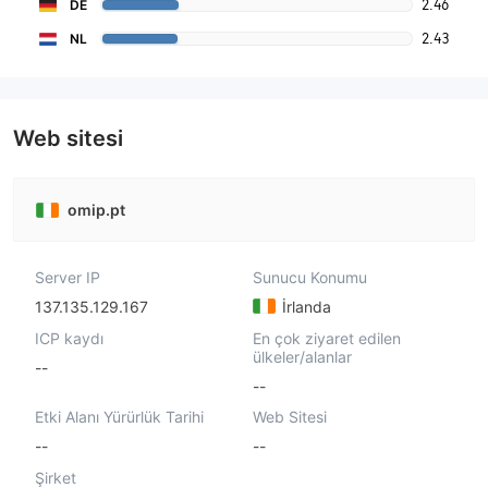
2.46
DE
2.43
NL
Web sitesi
omip.pt
Server IP
Sunucu Konumu
137.135.129.167
İrlanda
ICP kaydı
En çok ziyaret edilen
ülkeler/alanlar
--
--
Etki Alanı Yürürlük Tarihi
Web Sitesi
--
--
Şirket