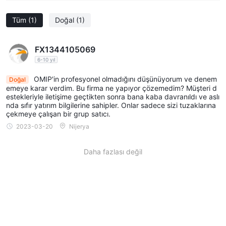
Tüm
(1)
Doğal
(1)
FX1344105069
6-10 yıl
OMIP'in profesyonel olmadığını düşünüyorum ve denem
Doğal
emeye karar verdim. Bu firma ne yapıyor çözemedim? Müşteri d
estekleriyle iletişime geçtikten sonra bana kaba davranıldı ve aslı
nda sıfır yatırım bilgilerine sahipler. Onlar sadece sizi tuzaklarına
çekmeye çalışan bir grup satıcı.
2023-03-20
Nijerya
Daha fazlası değil