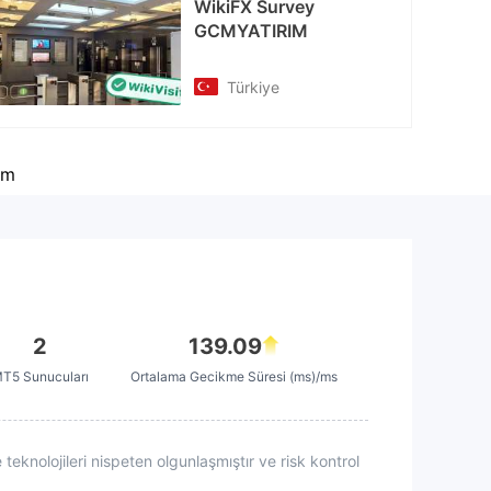
WikiFX Survey
cebook
GCMYATIRIM
tps://www.facebook.com/gcmyatirim
Türkiye
um
2
139.09
T5 Sunucuları
Ortalama Gecikme Süresi (ms)/ms
teknolojileri nispeten olgunlaşmıştır ve risk kontrol