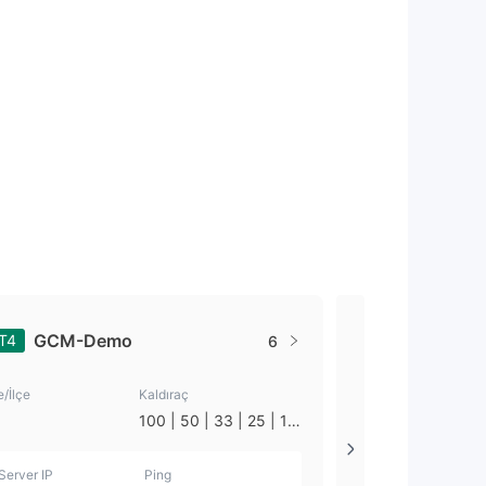
GCM-Demo
GCM-Re
T4
MT4
6
e/İlçe
Kaldıraç
Ülke/İlçe
100 | 50 | 33 | 25 | 10
--
| 1
Server IP
Ping
Server IP