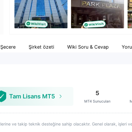
Şirket çalışanı
Fa
--
ht
Şecere
Şirket özeti
Wiki Soru & Cevap
Yor
5
Tam Lisans MT5
MT4 Sunucuları
M
ine ve takip teknik desteğine sahip olacaktır. Genel olarak, işleri ve 