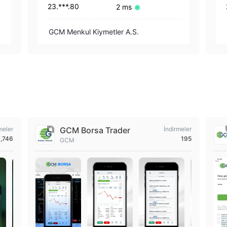
23.***.80
2 ms
GCM Menkul Kiymetler A.S.
meler
GCM Borsa Trader
İndirmeler
,746
195
GCM