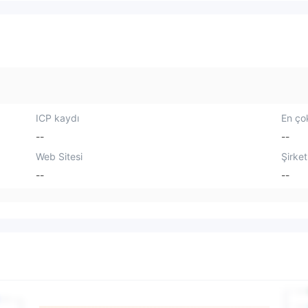
ICP kaydı
En çok
--
--
Web Sitesi
Şirket
--
--