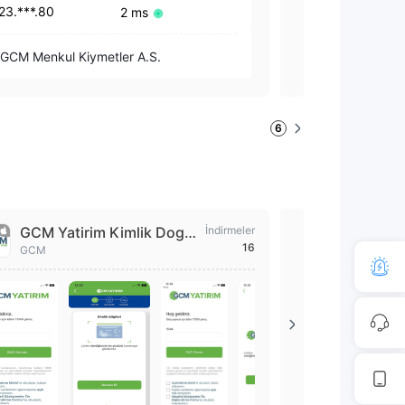
23.***.80
23.***.80
2 ms
GCM Menkul Kiymetler A.S.
GCM Menkul Ki
6
GCM Yatirim Kimlik Dogru
İndirmeler
GCM Trad
16
lama
GCM
GCM Trader i
finansal piya
lirsiniz