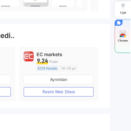
TOP
edi..
Chrome
EC markets
9.24
Puan
ECN Hesabı
10-15 yıl
Düzenleyici Ülke/Bölge: Avustralya
Düzenleyici Ülke/Bölge: Avustralya
Ayrıntıları
Pazar Yapıcılık (MM)
MT4 Tam Lisans
Resmi Web Sitesi