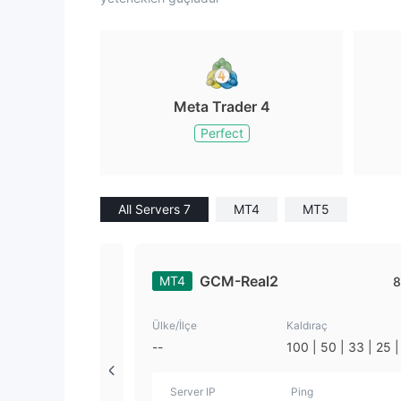
Meta Trader 4
Perfect
All Servers 7
MT4
MT5
GCM-Real2
MT4
8
Ülke/İlçe
Kaldıraç
--
100 | 50 | 33 | 25 |
| 1
Server IP
Ping