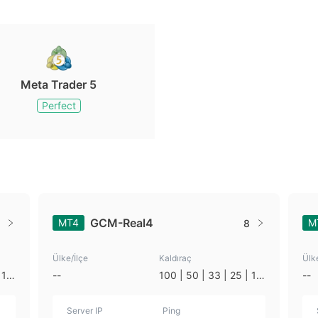
Meta Trader 5
Perfect
GCM-Real4
MT4
M
8
Ülke/İlçe
Kaldıraç
Ülk
 10
--
100 | 50 | 33 | 25 | 10
--
| 1
Server IP
Ping