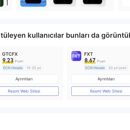
leyen kullanıcılar bunları da görüntül
GTCFX
FXT
9.23
8.67
Puan
Puan
ECN Hesabı
15-20 yıl
ECN Hesabı
20 yıl üzeri
Düzenleyici Ülke/Bölge: Birleşik Krallık
Ayrıntıları
Ayrıntıları
Pazar Yapıcılık (MM)
Pazar Yapıcılık (MM)
MT4 Tam Lisans
MT4 Tam Lisans
Resmi Web Sitesi
Resmi Web Sitesi