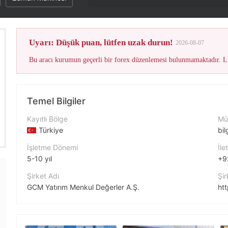
Uyarı: Düşük puan, lütfen uzak durun!
2026-08-07
Bu aracı kurumun geçerli bir forex düzenlemesi bulunmamaktadır. Lü
Temel Bilgiler
Kayıtlı Bölge
Müş
Türkiye
bi
İşletme Dönemi
İle
5-10 yıl
+9
Şirket Adı
Şir
GCM Yatırım Menkul Değerler A.Ş.
ht
Şirket Kısaltması
Şir
GCMYATIRIM