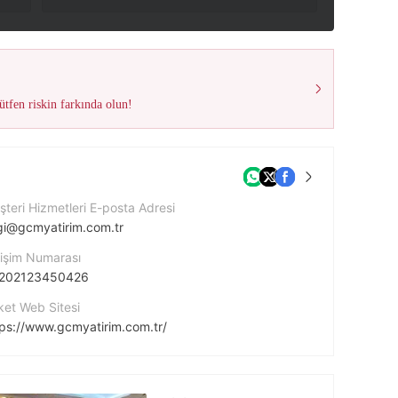
tfen riskin farkında olun!
teri Hizmetleri E-posta Adresi
lgi@gcmyatirim.com.tr
tişim Numarası
202123450426
ket Web Sitesi
tps://www.gcmyatirim.com.tr/
ket Adresi
Eski Büyükdere Cad. Park Plaza. No:14 Kat:14 Maslak Sarıyer / İstanbul - TÜRKİYE