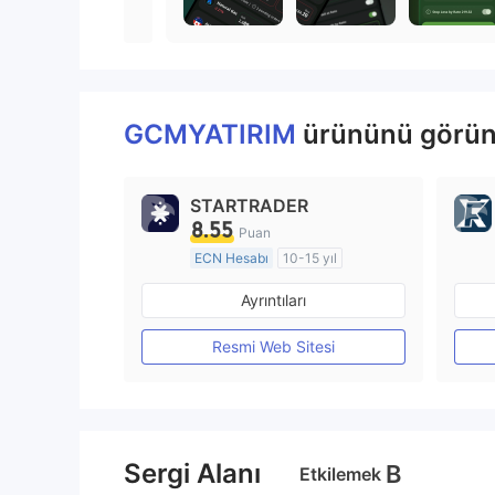
GCMYATIRIM
ürününü görüntü
STARTRADER
8.55
Puan
ECN Hesabı
10-15 yıl
Düzenleyici Ülke/Bölge: Avustralya
Ayrıntıları
Pazar Yapıcılık (MM)
MT4 Tam Lisans
Resmi Web Sitesi
Sergi Alanı
B
Etkilemek