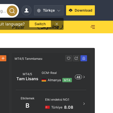
Türkçe
Download
ult language?
Switch
O
Pazar
MT4/5 Tanımlaması
MT4/5 Tanı
GCM-Real
MT4/5
48
Tam Lisans
Almanya
MT4
Sunucu A
Etkilemek
Etki endeksi NO.1
GCM-Rea
B
8.08
Türkiye
Sunucu 