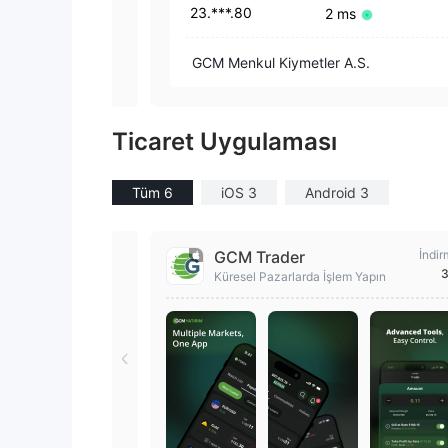
23.***.80
2 ms
GCM Menkul Kiymetler A.S.
Ticaret Uygulaması
Tüm 6
iOS 3
Android 3
GCM Trader
İndir
3
Küresel Pazarlarda İşlem Yapın