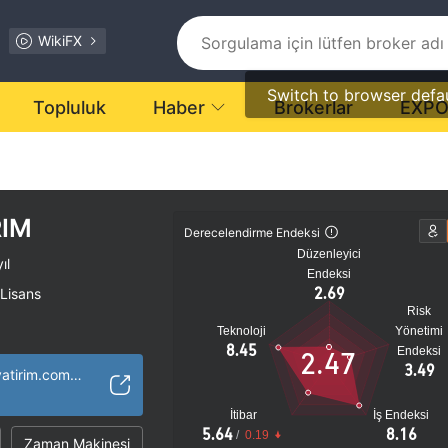
WikiFX
Switch to browser defa
Topluluk
Haber
Brokerlar
EXP
IM
Derecelendirme Endeksi
Düzenleyici
ıl
Endeksi
2.69
 Lisans
Risk
Teknoloji
Yönetimi
tansiyel risk
8.45
Endeksi
2.47
3.49
https://www.gcmyatirim.com.tr/
İtibar
İş Endeksi
5.64
8.16
/
0.19
Zaman Makinesi