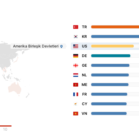
TR
KR
Amerika Birleşik Devletleri
US
DE
GE
NL
ME
FR
CY
VN
10