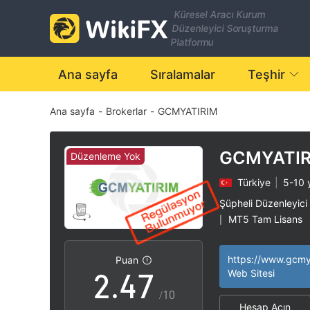
0
Küresel Aracı Kurum
Düzenleyici Soruşturma
1
Platformu
2
Ana sayfa
Sıralamalar
Teşhir
Ana sayfa
-
Brokerlar
-
GCMYATIRIM
0
3
1
4
GCMYATIR
Düzenleme Yok
Türkiye
|
5-10 y
0
2
5
Şüpheli Düzenleyici
MT5 Tam Lisans
|
1
3
6
Yüksek düzeyde po
|
Puan
2
.
4
7
Web Sitesi
/10
Hesap Açın