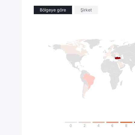
Bölgeye göre
Şirket
0
2
4
6
8