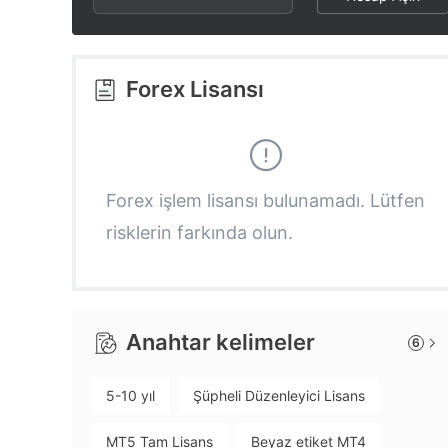
3
5
8
4
6
9
Forex Lisansı
5
7
6
8
Forex işlem lisansı bulunamadı. Lütfen
risklerin farkında olun.
7
9
8
Anahtar kelimeler
6
9
5-10 yıl
Şüpheli Düzenleyici Lisans
MT5 Tam Lisans
Beyaz etiket MT4