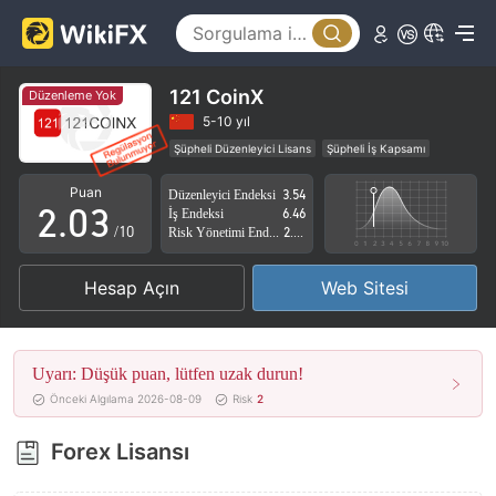
0
121 CoinX
Düzenleme Yok
0
1
5-10 yıl
Şüpheli Düzenleyici Lisans
Şüpheli İş Kapsamı
1
2
Yüksek düzeyde potansiyel risk
Puan
Düzenleyici Endeksi
3.54
2
.
0
3
İş Endeksi
6.46
/10
Risk Yönetimi Endeksi
2.81
3
1
4
Hesap Açın
Web Sitesi
4
2
5
5
3
6
Uyarı: Düşük puan, lütfen uzak durun!
6
4
7
Önceki Algılama 2026-08-09
Risk
2
7
5
8
Forex Lisansı
8
6
9