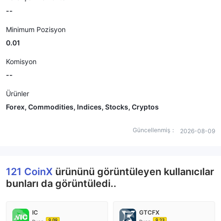
--
Minimum Pozisyon
0.01
Komisyon
--
Ürünler
Forex, Commodities, Indices, Stocks, Cryptos
Güncellenmiş：
2026-08-09
121 CoinX
ürününü görüntüleyen kullanıcılar
bunları da görüntüledi..
IC
GTCFX
9.09
9.23