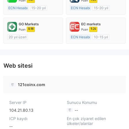
Puan
Puan
ECN Hesabı
15-20 yıl
ECN Hesabı
15-20 yıl
Düzenleyici Ülke/Bölge: Avustralya
Düzenleyici Ülke/Bölge: Birleşik Krallık
Pazar Yapıcılık (MM)
Pazar Yapıcılık (MM)
GO Markets
EC markets
MT4 Tam Lisans
MT4 Tam Lisans
8.98
9.24
Puan
Puan
20 yıl üzeri
ECN Hesabı
10-15 yıl
Düzenleyici Ülke/Bölge: Avustralya
Düzenleyici Ülke/Bölge: Avustralya
Pazar Yapıcılık (MM)
Pazar Yapıcılık (MM)
cTrader
MT4 Tam Lisans
Web sitesi
121coinx.com
Server IP
Sunucu Konumu
104.21.80.13
--
ICP kaydı
En çok ziyaret edilen
ülkeler/alanlar
--