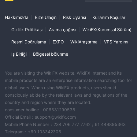
Hakkımızda
|
Bize Ulaşın
|
Risk Uyarısı
|
Kullanım Koşulları
|
Gizlilik Politikası
|
Arama çağrısı
|
WikiFX(Kurumsal Sürüm)
|
Resmi Doğrulama
|
EXPO
|
WikiAraştırma
|
VPS Yardımı
|
İş Birliği
|
Bölgesel bölünme
You are visiting the WikiFX website. WikiFX Internet and its
mobile products are an enterprise information searching tool for
global users. When using WikiFX products, users should
consciously abide by the relevant laws and regulations of the
country and region where they are located.
consumer hotline：006531290538
Official Email：support@wikifx.com；
Mobile Phone Number：234 706 777 7762；61 449895363
Telegram：+60 103342306