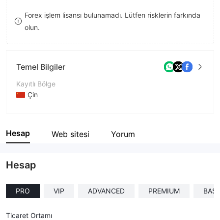
9
7
Forex işlem lisansı bulunamadı. Lütfen risklerin farkında
olun.
8
9
Temel Bilgiler
Kayıtlı Bölge
Çin
İşletme Dönemi
5-10 yıl
Hesap
Web sitesi
Yorum
Şirket Adı
121 CoinX
Hesap
PRO
VIP
ADVANCED
PREMIUM
BASI
Ticaret Ortamı