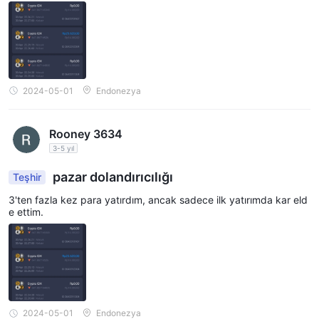
2024-05-01
Endonezya
Rooney 3634
3-5 yıl
pazar dolandırıcılığı
Teşhir
3'ten fazla kez para yatırdım, ancak sadece ilk yatırımda kar eld
e ettim.
2024-05-01
Endonezya