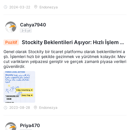
2024-03-22
Endonezya
Cahya7940
3-5 yıl
Stockity Beklentileri Aşıyor: Hızlı İşlem ve
Pozitif
Güçlü Piyasa Verileri
Genel olarak Stockity bir ticaret platformu olarak beklentilerimi a
ştı. İşlemleri hızlı bir şekilde gezinmek ve yürütmek kolaydır. Mev
cut varlıkların yelpazesi geniştir ve gerçek zamanlı piyasa verileri
güvenilirdir.
2023-08-28
Endonezya
Priya470