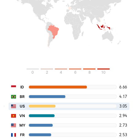
0
2
4
6
8
10
6.66
ID
4.17
BR
3.05
US
2.94
VN
2.73
MY
2.53
FR