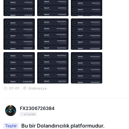
07-01
Endonezya
FX2306726384
1 yıl içinde
Bu bir Dolandırıcılık platformudur.
Teşhir