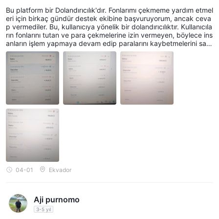
Bu platform bir Dolandırıcılık'dır. Fonlarımı çekmeme yardım etmel
eri için birkaç gündür destek ekibine başvuruyorum, ancak ceva
p vermediler. Bu, kullanıcıya yönelik bir dolandırıcılıktır. Kullanıcıla
rın fonlarını tutan ve para çekmelerine izin vermeyen, böylece ins
anların işlem yapmaya devam edip paralarını kaybetmelerini sağl
ayan bu platforma karşı şikayet dilekçesi vermek için yardıma iht
iyacım var. Bu platformun amacı budur. Sahibiyle iletişime geçme
k veya daha fazla insanın bu Dolandırıcılık'ye kanmaması için nas
ıl kamuoyu şikayetinde bulunulacağını anlamak için yardıma ihtiy
acım var.
04-01
Ekvador
Aji purnomo
3-5 yıl