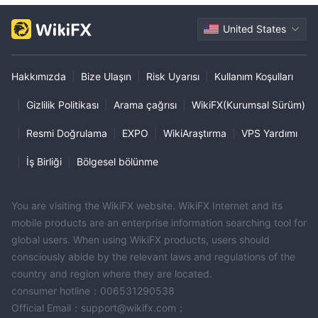
United States
Hakkımızda
|
Bize Ulaşın
|
Risk Uyarısı
|
Kullanım Koşulları
|
Gizlilik Politikası
|
Arama çağrısı
|
WikiFX(Kurumsal Sürüm)
|
Resmi Doğrulama
|
EXPO
|
WikiAraştırma
|
VPS Yardımı
|
İş Birliği
|
Bölgesel bölünme
You are visiting the WikiFX website. WikiFX Internet and its
mobile products are an enterprise information searching tool for
global users. When using WikiFX products, users should
consciously abide by the relevant laws and regulations of the
country and region where they are located.
consumer hotline：006531290538
Official Email：support@wikifx.com；