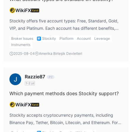
WikiFX
Yanıt
Stockity offers five account types: Free, Standard, Gold,
VIP, and Platinum. Each account has different benefits,
including varying numbers of assets and bonuses. For
Broker Issues
Stockity
Platform
Account
Leverage
instance, the Standard account offers access to 48 assets
Instruments
and a 100% deposit bonus, making it a good option to
2025-08-04
Amerika Birleşik Devletleri
start Stockity trading.
Razzie87
1-2 yıl
Which payment methods does Stockity support?
WikiFX
Yanıt
Stockity accepts cryptocurrency payments, including
Binance Pay, Tether, Bitcoin, Litecoin, and Ethereum. For
those who prefer traditional payment methods, this might