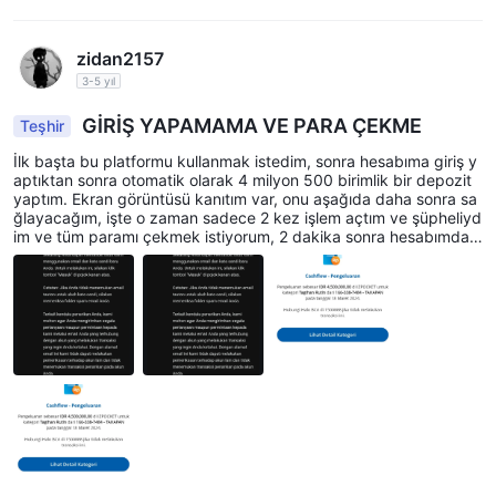
zidan2157
3-5 yıl
GİRİŞ YAPAMAMA VE PARA ÇEKME
Teşhir
İlk başta bu platformu kullanmak istedim, sonra hesabıma giriş y
aptıktan sonra otomatik olarak 4 milyon 500 birimlik bir depozit
yaptım. Ekran görüntüsü kanıtım var, onu aşağıda daha sonra sa
ğlayacağım, işte o zaman sadece 2 kez işlem açtım ve şüpheliyd
im ve tüm paramı çekmek istiyorum, 2 dakika sonra hesabımdan
otomatik olarak çıktım ve şu ana kadar hesabıma giremiyorum v
e paramın içinde ne olduğu belli değil ve sonra support@stockit
y.id adresine sordum ama kimse cevap vermedi.