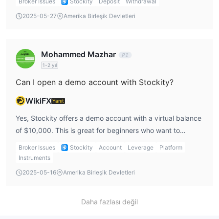
Broker Issues
Stockity
Deposit
Withdrawal
be a drawback, but if you’re into crypto, this could be
2025-05-27
Amerika Birleşik Devletleri
convenient for Stockity trading.
Mohammed Mazhar
1-2 yıl
Can I open a demo account with Stockity?
WikiFX
Yanıt
Yes, Stockity offers a demo account with a virtual balance
of $10,000. This is great for beginners who want to
practice Stockity trading without risking real money. It’s a
Broker Issues
Stockity
Account
Leverage
Platform
useful tool for getting comfortable with the platform and
Instruments
learning how to trade effectively.
2025-05-16
Amerika Birleşik Devletleri
Daha fazlası değil