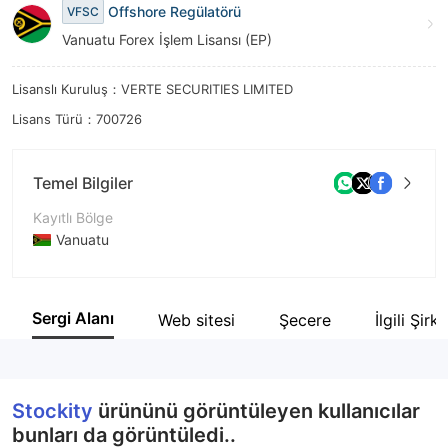
Offshore Regülatörü
VFSC
9
Vanuatu Forex İşlem Lisansı (EP)
Lisanslı Kuruluş：VERTE SECURITIES LIMITED
Lisans Türü：700726
Temel Bilgiler
Kayıtlı Bölge
Vanuatu
İşletme Dönemi
2-5 yıl
Sergi Alanı
Web sitesi
Şecere
İlgili Şirk
Şirket Adı
VERTE SECURITIES LIMITED
Stockity
ürününü görüntüleyen kullanıcılar
bunları da görüntüledi..