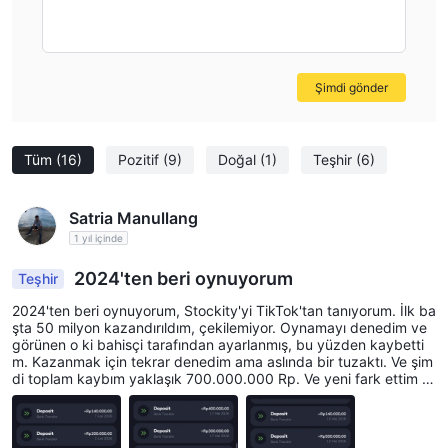
Şimdi gönder
Tüm
(16)
Pozitif
(9)
Doğal
(1)
Teşhir
(6)
Satria Manullang
1 yıl içinde
2024'ten beri oynuyorum
Teşhir
2024'ten beri oynuyorum, Stockity'yi TikTok'tan tanıyorum. İlk ba
şta 50 milyon kazandırıldım, çekilemiyor. Oynamayı denedim ve
görünen o ki bahisçi tarafından ayarlanmış, bu yüzden kaybetti
m. Kazanmak için tekrar denedim ama aslında bir tuzaktı. Ve şim
di toplam kaybım yaklaşık 700.000.000 Rp. Ve yeni fark ettim ki
bu aslında Dolandırıcılık, bahisçi tarafından ayarlanmış gibi, önce
kazandırılıyoruz sonra sürekli boşaltılıyoruz. Paramın iade edilme
sini istiyorum, 700 milyon kolay para değil. Kanıt olarak yalnızca
2026 resmi kaldı, 2025 ve 2024 silindi.