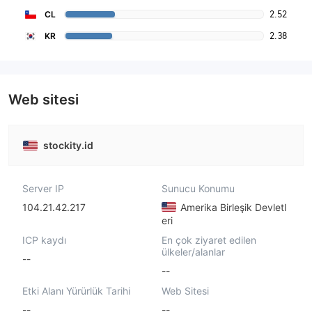
2.52
CL
2.38
KR
Web sitesi
stockity.id
Server IP
Sunucu Konumu
104.21.42.217
Amerika Birleşik Devletl
eri
ICP kaydı
En çok ziyaret edilen
ülkeler/alanlar
--
--
Etki Alanı Yürürlük Tarihi
Web Sitesi
--
--