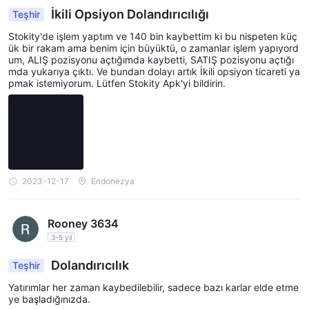
İkili Opsiyon Dolandırıcılığı
Teşhir
Stokity'de işlem yaptım ve 140 bin kaybettim ki bu nispeten küç
ük bir rakam ama benim için büyüktü, o zamanlar işlem yapıyord
um, ALIŞ pozisyonu açtığımda kaybetti, SATIŞ pozisyonu açtığı
mda yukarıya çıktı. Ve bundan dolayı artık İkili opsiyon ticareti ya
pmak istemiyorum. Lütfen Stokity Apk'yi bildirin.
2023-12-17
Endonezya
Rooney 3634
3-5 yıl
Dolandırıcılık
Teşhir
Yatırımlar her zaman kaybedilebilir, sadece bazı karlar elde etme
ye başladığınızda.