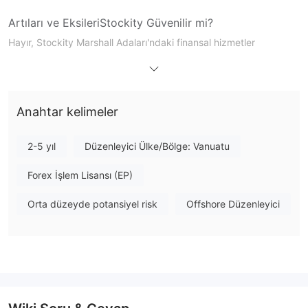
Artıları ve Eksileri
Stockity Güvenilir mi?
Hayır, Stockity Marshall Adaları'ndaki finansal hizmetler
düzenlenmemektedir
düzenleme otoritesi tarafından
, bu da
şirketin kayıt sitesinden düzenleme eksikliği olduğu anlamına
gelir. Lütfen potansiyel risklere dikkat edin!
Anahtar kelimeler
Stockity Üzerinde Ne İşlem Yapabilirim?
Stockity çeşitli ürünler sunmaktadır, bunlar arasında altın,
2-5 yıl
Düzenleyici Ülke/Bölge: Vanuatu
gümüş, şirket hisseleri, döviz çiftleri ve endeksler
Forex İşlem Lisansı (EP)
bulunmaktadır.
Orta düzeyde potansiyel risk
Offshore Düzenleyici
Hesap Türü
Stockity 5 tür "hesap durumu" sunmaktadır: Ücretsiz, Standart,
Gold, VIP ve Platin.
İşlem Platformu
Stockity kendi mobil uygulamasını kullanmaktadır ve MT4 veya