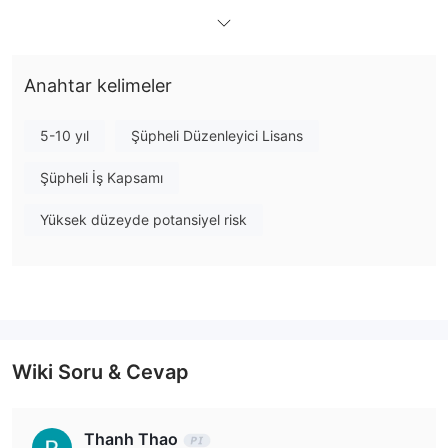
kanallar aracılığıyla doğrulanması, gerçek hesap açmadan önce
önerilir.
Artıları ve Eksileri
Anahtar kelimeler
GRANDIS SECURITIES Güvenilir mi?
5-10 yıl
Şüpheli Düzenleyici Lisans
Şirket, CySEC tarafından verilen Yatırım Firması lisansına (CIF
343/17) sahiptir ve düzenleyici iş değişikliklerini onaylamış,
Şüpheli İş Kapsamı
böylece AB'de yasal bir finansal kuruluş haline gelmiştir. Bununla
Yüksek düzeyde potansiyel risk
birlikte Whois'te alan kayıt bilgisi bulunamadı.
GRANDIS SECURITIES Üzerinde Ne İşlem
Yapabilirim?
GRANDIS SECURITIES tarafından işlem gören finansal
enstrümanlar, temel varlıklar ve türevler olarak sınıflandırılır.
Wiki Soru & Cevap
Thanh Thao