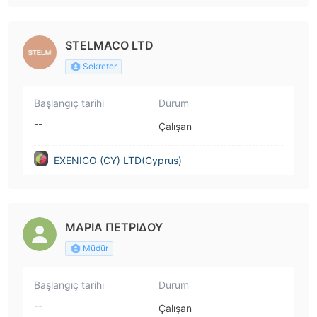
STELMACO LTD
Sekreter
Başlangıç tarihi
Durum
--
Çalışan
EXENICO (CY) LTD(Cyprus)
ΜΑΡΙΑ ΠΕΤΡΙΔΟΥ
Müdür
Başlangıç tarihi
Durum
--
Çalışan