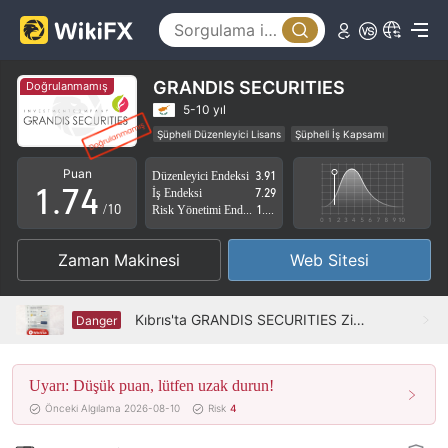
2
3
0
4
1
GRANDIS SECURITIES
Doğrulanmamış
5
2
5-10 yıl
Şüpheli Düzenleyici Lisans
Şüpheli İş Kapsamı
0
6
3
Yüksek düzeyde potansiyel risk
Puan
Düzenleyici Endeksi
3.91
1
.
7
4
İş Endeksi
7.29
/10
Risk Yönetimi Endeksi
1.94
2
8
5
Zaman Makinesi
Web Sitesi
3
9
6
4
7
Kıbrıs'ta GRANDIS SECURITIES Ziyareti - Hiçbir Ofis Bulunamadı
Danger
5
8
Uyarı: Düşük puan, lütfen uzak durun!
6
9
Önceki Algılama 2026-08-10
Risk
4
7