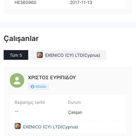
HE360960
2017-11-13
Çalışanlar
Tüm 5
EXENICO (CY) LTD(Cyprus)
ΧΡΙΣΤΟΣ ΕΥΡΙΠΙΔΟΥ
Müdür
Başlangıç tarihi
Durum
--
Çalışan
EXENICO (CY) LTD(Cyprus)