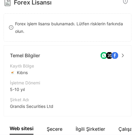
Forex Lisansı
8
9
Forex işlem lisansı bulunamadı. Lütfen risklerin farkında
olun.
Temel Bilgiler
Kayıtlı Bölge
Kıbrıs
İşletme Dönemi
5-10 yıl
Şirket Adı
Grandis Securities Ltd
Şirket Kısaltması
GRANDIS SECURITIES
Web sitesi
Şecere
İlgili Şirketler
Çalışan
Şirket çalışanı