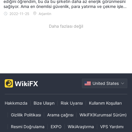
ediğini öğrendim, bu da bu şirketin daha az enerjik görünmesini
sağlıyor. Ama en önemlisi güvenlik, para yatırma ve çekme işleml
erim şu anda normal.
2022-11-25
Arjantin
Daha fazlası değil
United States
Hakkımızda
|
Bize Ulaşın
|
Risk Uyarısı
|
Kullanım Koşulları
|
Gizlilik Politikası
|
Arama çağrısı
|
WikiFX(Kurumsal Sürüm)
|
Resmi Doğrulama
|
EXPO
|
WikiAraştırma
|
VPS Yardımı