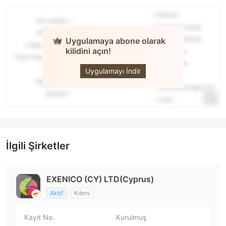
Uygulamaya abone olarak
kilidini açın!
GRANDIS
SECURITIES
Uygulamayı İndir
İlgili Şirketler
EXENICO (CY) LTD(Cyprus)
Aktif
Kıbrıs
Kayıt No.
Kurulmuş