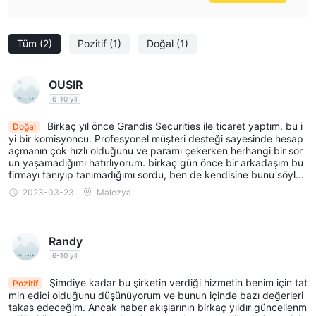
Tüm
(2)
Pozitif
(1)
Doğal
(1)
OUSIR
6-10 yıl
Birkaç yıl önce Grandis Securities ile ticaret yaptım, bu i
Doğal
yi bir komisyoncu. Profesyonel müşteri desteği sayesinde hesap
açmanın çok hızlı olduğunu ve paramı çekerken herhangi bir sor
un yaşamadığımı hatırlıyorum. birkaç gün önce bir arkadaşım bu
firmayı tanıyıp tanımadığımı sordu, ben de kendisine bunu söyled
im. Bu şirketle yıllardır iletişim kurmadım, değişir mi bilmiyorum.
2023-03-23
Malezya
Randy
6-10 yıl
Şimdiye kadar bu şirketin verdiği hizmetin benim için tat
Pozitif
min edici olduğunu düşünüyorum ve bunun içinde bazı değerleri
takas edeceğim. Ancak haber akışlarının birkaç yıldır güncellenm