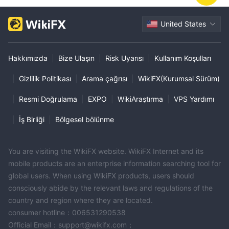
United States
Hakkımızda
|
Bize Ulaşın
|
Risk Uyarısı
|
Kullanım Koşulları
|
Gizlilik Politikası
|
Arama çağrısı
|
WikiFX(Kurumsal Sürüm)
|
Resmi Doğrulama
|
EXPO
|
WikiAraştırma
|
VPS Yardımı
|
İş Birliği
|
Bölgesel bölünme
You are visiting the WikiFX website. WikiFX Internet and its
mobile products are an enterprise information searching tool for
global users. When using WikiFX products, users should
consciously abide by the relevant laws and regulations of the
country and region where they are located.
consumer hotline：006531290538
Official Email：support@wikifx.com；