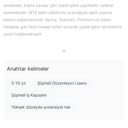
endeksler, kripto paralar gibi çeşitli işlem yapılabilir varlıklar
sunmaktadır. MT4 işlem platformu aracılığıyla işlem yapma
imkanı sağlamaktadır. Ayrıca, Standart, Premium ve İslami
hesaplar gibi farklı hesap türleri sunarak çeşitli işlem tercihlerine
uyum sağlamaktadır.
Artıları ve Eksileri
Elite Capitals Güvenilir mi?
şüpheli bir sahte klon aracı kurumdur.
Elite Capitals
Elite
Capitals, Avustralya ASIC tarafından 335692 lisans numarasıyla
Anahtar kelimeler
düzenlendiğini iddia etmektedir. Ancak bu düzenlemenin klon
veya geçersiz olduğu şüphelidir. İşlem yaparken dikkatli
olunmalı ve alternatifleri göz önünde bulundurulmalıdır.
5-10 yıl
Şüpheli Düzenleyici Lisans
Elite Capitals Üzerinde Ne İşlem Yapabilirim?
Şüpheli İş Kapsamı
Elite Capitals, farklı yatırımcı ihtiyaçlarını karşılamak için çeşitli
Yüksek düzeyde potansiyel risk
işlem varlıkları sunmaktadır. Forex'in yanı sıra, Elite Capitals altın,
gümüş, ham petrol ve doğal gaz gibi emtialarda işlem imkanı
sağlar. Ayrıca, Elite Capitals Bitcoin, Ethereum ve Litecoin gibi