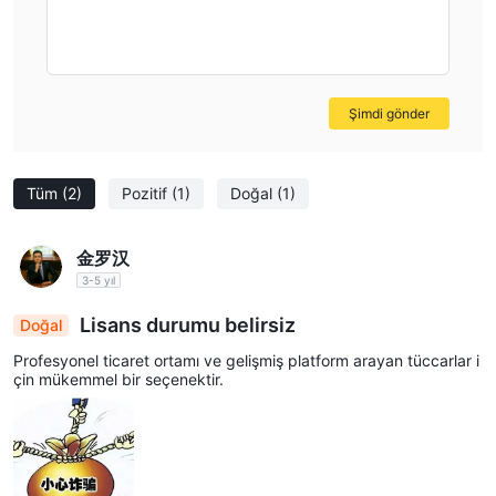
Şimdi gönder
Tüm
(2)
Pozitif
(1)
Doğal
(1)
金罗汉
3-5 yıl
Lisans durumu belirsiz
Doğal
Profesyonel ticaret ortamı ve gelişmiş platform arayan tüccarlar i
çin mükemmel bir seçenektir.