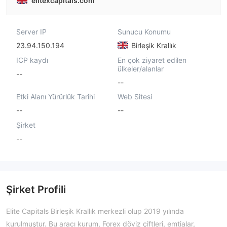
elitexcapitals.com
Server IP
Sunucu Konumu
23.94.150.194
Birleşik Krallık
ICP kaydı
En çok ziyaret edilen
ülkeler/alanlar
--
--
Etki Alanı Yürürlük Tarihi
Web Sitesi
--
--
Şirket
--
Şirket Profili
Elite Capitals Birleşik Krallık merkezli olup 2019 yılında
kurulmuştur. Bu aracı kurum, Forex döviz çiftleri, emtialar,