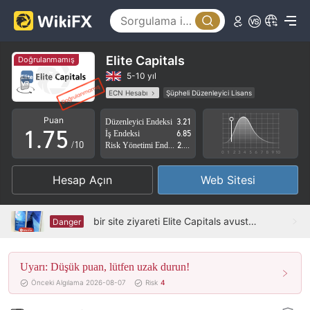
2
0
3
1
4
2
Elite Capitals
Doğrulanmamış
5
3
5-10 yıl
ECN Hesabı
Şüpheli Düzenleyici Lisans
0
6
4
Şüpheli İş Kapsamı
Yüksek düzeyde potansiyel risk
Puan
Düzenleyici Endeksi
3.21
1
.
7
5
İş Endeksi
6.85
/10
Risk Yönetimi Endeksi
2.00
2
8
6
Hesap Açın
Web Sitesi
3
9
7
4
8
bir site ziyareti Elite Capitals avustralya'da -- ofis yerinde gösterilen ic market logosu
Danger
5
9
Uyarı: Düşük puan, lütfen uzak durun!
6
Önceki Algılama 2026-08-07
Risk
4
7