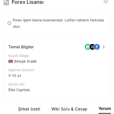
Forex Lisansı
8
9
Forex işlem lisansı bulunamadı. Lütfen risklerin farkında
olun.
Temel Bilgiler
Kayıtlı Bölge
Birleşik Krallık
İşletme Dönemi
5-10 yıl
Şirket Adı
Elite Capitals
Şirket Kısaltması
Elite Capitals
Yorum
tesi
Şirket özeti
Wiki Soru & Cevap
Şirket çalışanı