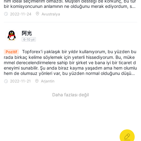
nim ideal seçimlerim olmazdı. Müşteri desteği de korkunç, bu tür
bir komisyoncunun anlamının ne olduğunu merak ediyordum, sad
ece paranızı soymak mı?
2022-11-24
Avustralya
阿光
6-10 yıl
Topforex'i yaklaşık bir yıldır kullanıyorum, bu yüzden bu
Pozitif
rada birkaç kelime söylemek için yeterli hissediyorum. Bu, müke
mmel derecelendirmelere sahip bir şirket ve bana iyi bir ticaret d
eneyimi sunabilir. Şu anda biraz kayma yaşadım ama hem olumlu
hem de olumsuz yönleri var, bu yüzden normal olduğunu düşünü
yorum.
2022-11-21
Arjantin
Daha fazlası değil