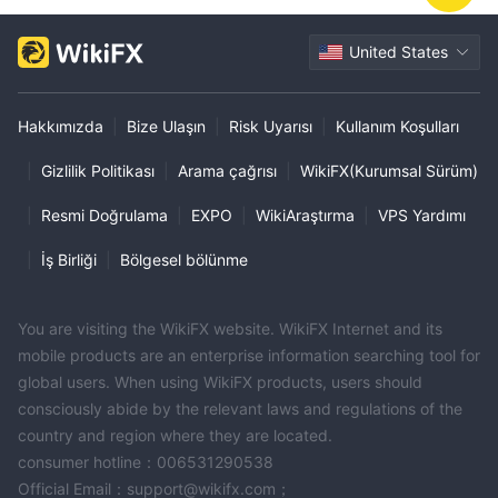
United States
Hakkımızda
|
Bize Ulaşın
|
Risk Uyarısı
|
Kullanım Koşulları
|
Gizlilik Politikası
|
Arama çağrısı
|
WikiFX(Kurumsal Sürüm)
|
Resmi Doğrulama
|
EXPO
|
WikiAraştırma
|
VPS Yardımı
|
İş Birliği
|
Bölgesel bölünme
You are visiting the WikiFX website. WikiFX Internet and its
mobile products are an enterprise information searching tool for
global users. When using WikiFX products, users should
consciously abide by the relevant laws and regulations of the
country and region where they are located.
consumer hotline：006531290538
Official Email：support@wikifx.com；