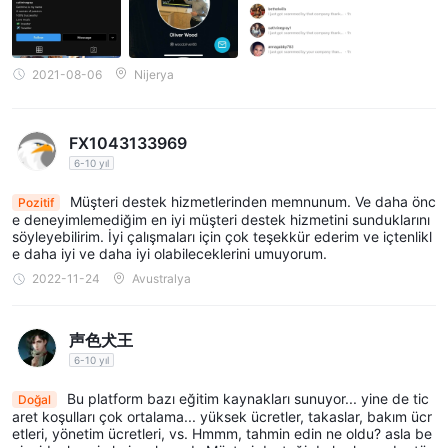
2021-08-06
Nijerya
FX1043133969
6-10 yıl
Müşteri destek hizmetlerinden memnunum. Ve daha önc
Pozitif
e deneyimlemediğim en iyi müşteri destek hizmetini sunduklarını
söyleyebilirim. İyi çalışmaları için çok teşekkür ederim ve içtenlikl
e daha iyi ve daha iyi olabileceklerini umuyorum.
2022-11-24
Avustralya
声色犬王
6-10 yıl
Bu platform bazı eğitim kaynakları sunuyor... yine de tic
Doğal
aret koşulları çok ortalama... yüksek ücretler, takaslar, bakım ücr
etleri, yönetim ücretleri, vs. Hmmm, tahmin edin ne oldu? asla be