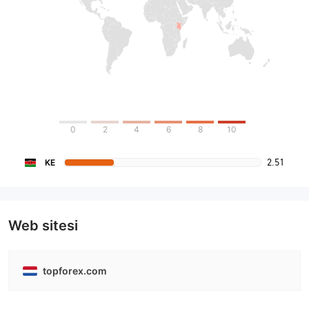
0
2
4
6
8
10
2.51
KE
Web sitesi
topforex.com