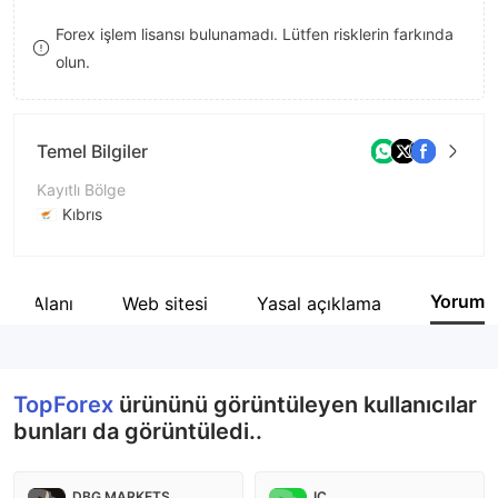
8
Forex işlem lisansı bulunamadı. Lütfen risklerin farkında
olun.
9
Temel Bilgiler
Kayıtlı Bölge
Kıbrıs
İşletme Dönemi
5-10 yıl
Yorum
rgi Alanı
Web sitesi
Yasal açıklama
Şirket Adı
Goldenburg group Ltd
TopForex
ürününü görüntüleyen kullanıcılar
bunları da görüntüledi..
DBG MARKETS
IC