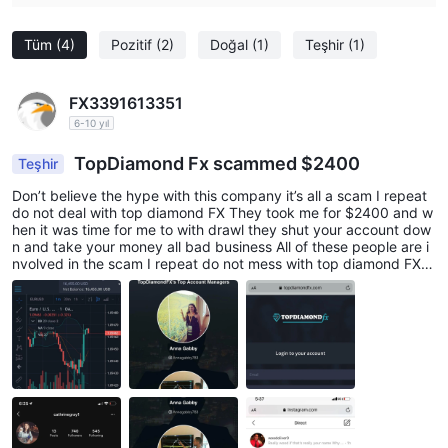
Tüm
(4)
Pozitif
(2)
Doğal
(1)
Teşhir
(1)
FX3391613351
6-10 yıl
TopDiamond Fx scammed $2400
Teşhir
Don’t believe the hype with this company it’s all a scam I repeat
do not deal with top diamond FX They took me for $2400 and w
hen it was time for me to with drawl they shut your account dow
n and take your money all bad business All of these people are i
nvolved in the scam I repeat do not mess with top diamond FX it
is a complete scam they will take your money and shut down yo
ur account by now I’m sure they have change their names or clo
se the accounts I repeat do not mess with this company