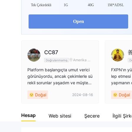
WikiFX Survey
Da
Tek Çekirdekli
1G
40G
1M*ADSL
FXPN
Open
Kıbrıs
CC87
善
Amerika Bir
Doğrulanmamış
D
leşik Devlet
leri
Platform başlangıçta umut verici
FXPN'ın yü
görünüyordu, ancak çekimlerle sü
lep etmesi
rekli sorunlar yaşadım ve müşteri
yapmanın o
desteği yanıt vermiyor. Kesinlikle
eniyle, ba
Doğal
Doğal
2024-08-16
sorunsuz bir deneyim değil.
tırımcılar 
m olmadığı
m. Basitçe
Hesap
ara çekme 
Web sitesi
Şecere
İlgili Şir
lıyor ve bu
arşılayama