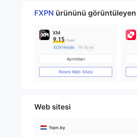
FXPN
ürününü görüntüleyen k
XM
9.15
Puan
ECN Hesabı
15-20 yıl
Düzenleyici Ülke/Bölge: Avustralya
Ayrıntıları
Pazar Yapıcılık (MM)
MT4 Tam Lisans
Resmi Web Sitesi
Web sitesi
fxpn.by