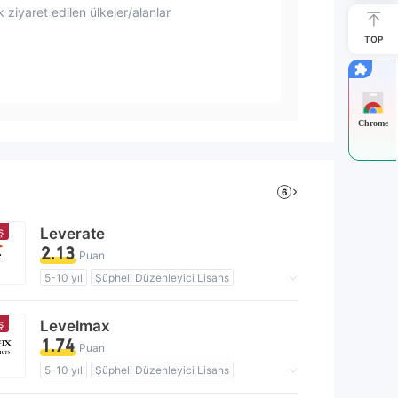
 ziyaret edilen ülkeler/alanlar
TOP
Chrome
6
ş
Leverate
2.13
Puan
5-10 yıl
Şüpheli Düzenleyici Lisans
Beyaz etiket MT4
MT5 Tam Lisans
Yüksek düzeyde potansiyel risk
ş
Levelmax
1.74
Puan
5-10 yıl
Şüpheli Düzenleyici Lisans
Şüpheli İş Kapsamı