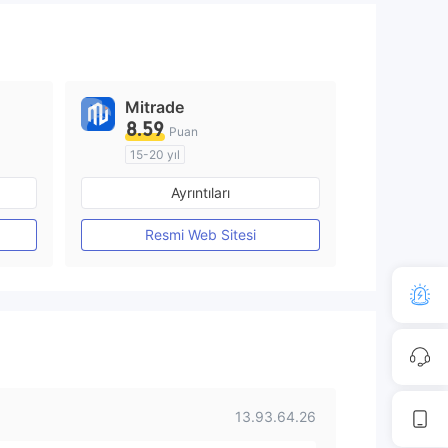
Mitrade
8.59
Puan
15-20 yıl
Düzenleyici Ülke/Bölge: Avustralya
Düzenleyici Ülke/Bölge: Avustralya
Ayrıntıları
Pazar Yapıcılık (MM)
Kendi kendini geliştirmiş
Resmi Web Sitesi
13.93.64.26