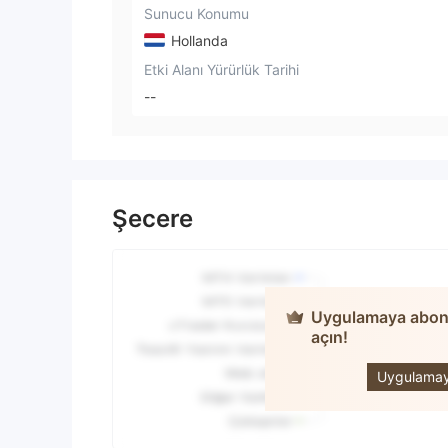
Sunucu Konumu
Hollanda
Etki Alanı Yürürlük Tarihi
--
Şecere
Uygulamaya abone 
açın!
F
Uygulamayı