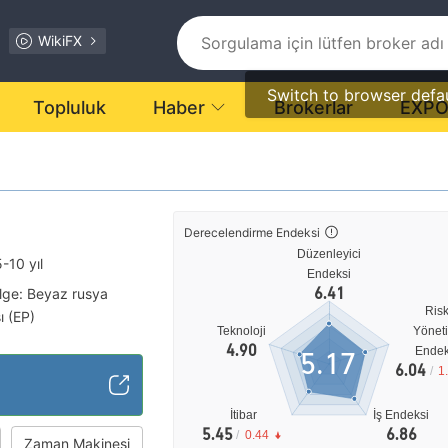
WikiFX
Switch to browser defa
Topluluk
Haber
Brokerlar
EXP
Derecelendirme Endeksi
Düzenleyici
5-10 yıl
Endeksi
6.41
lge: Beyaz rusya
Ris
ı (EP)
Teknoloji
Yönet
ı
4.90
Endek
5.17
ılık (MM) İptal Edilmiş
6.04
/
1
tansiyel risk
İtibar
İş Endeksi
5.45
6.86
/
0.44
Zaman Makinesi