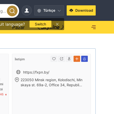
Türkçe
Download
ult language?
Switch
O
Pazar
İletişim
https://fxpn.by/
k
223050 Minsk region, Kolodischi, Min
imi
skaya st. 69a-2, Office 34, Republic
si
of Belarus.
.46