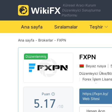
0
Küresel Aracı Kurum
Düzenleyici Soruşturma
1
Platformu
0
2
Ana sayfa
Sıralamalar
Teşhir
Ana sayfa
-
Brokerlar
-
FXPN
1
3
2
4
FXPN
Düzenlenmiş
Beyaz rusya
|
3
5
Düzenleyici Ülke/Bö
Forex İşlem Lisans
|
4
0
6
Şüpheli İş Kapsam
|
Kıbrıs Pazar Yapıc
|
https://fxpn.by/
Puan
Yüksek düzeyde po
|
5
.
1
7
Web Sitesi
/10
Hesap Açın