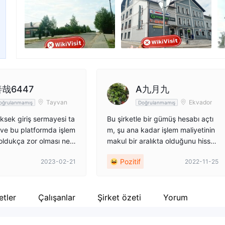
nger
Şirket çalışanı
--
哉6447
A九月九
Tayvan
Ekvador
oğrulanmamış
Doğrulanmamış
ksek giriş sermayesi ta
Bu şirketle bir gümüş hesabı açtı
 ve bu platformda işlem
m, şu ana kadar işlem maliyetinin
ldukça zor olması ned
makul bir aralıkta olduğunu hisse
şlangıç seviyesindeki ya
diyorum. Tabii ki her zaman para
Pozitif
2023-02-21
2022-11-25
için uygun bir aracı kuru
kazanmadım, bazı kayıplar yaşad
nı söylemek zorundayı
ım, ancak kaldıraçımı küçük tuttu
 söylemek gerekirse, p
ğum için çok az risk aldım. Bu ka
işlemleri uzun zaman a
dar yüksek riskli döviz piyasasınd
ketler
Çalışanlar
Şirket özeti
Yorum
 da yeni başlayanların k
a yavaş olmanın hızlı olduğunu dü
yacağı bir durum.
şünüyorum.