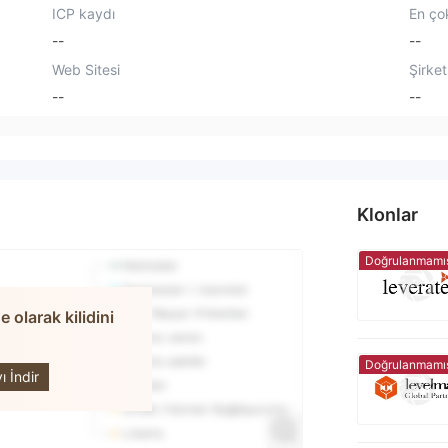
ICP kaydı
En çok
--
--
Web Sitesi
Şirket
--
--
Klonlar
Doğrulanmamı
olarak kilidini
XPN
Doğrulanmamı
 İndir