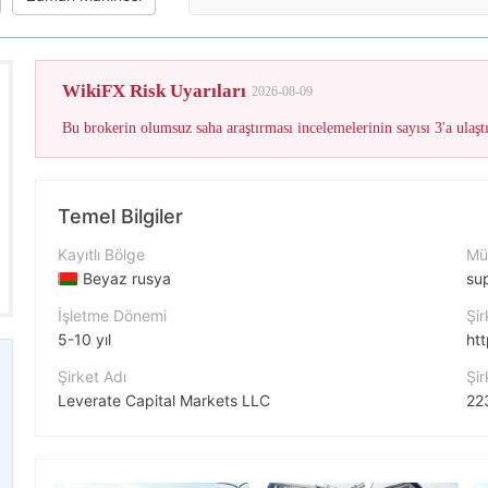
WikiFX Risk Uyarıları
2026-08-09
Temel Bilgiler
Kayıtlı Bölge
Müş
Beyaz rusya
su
İşletme Dönemi
Şir
5-10 yıl
htt
Şirket Adı
Şir
Leverate Capital Markets LLC
Şirket Kısaltması
In
FXPN
ht