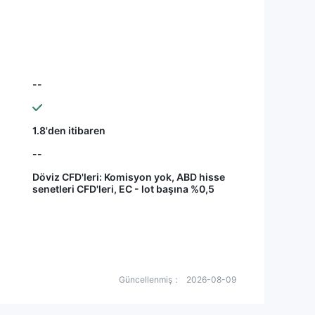
--
1.8'den itibaren
--
Döviz CFD'leri: Komisyon yok, ABD hisse
senetleri CFD'leri, EC - lot başına %0,5
Güncellenmiş：
2026-08-09