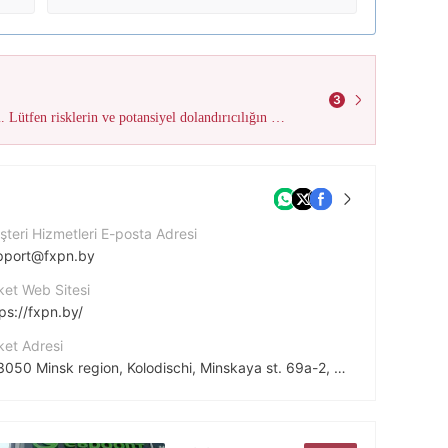
3
Bu brokerin olumsuz saha araştırması incelemelerinin sayısı 3'a ulaştı. Lütfen risklerin ve potansiyel dolandırıcılığın farkında olun!
teri Hizmetleri E-posta Adresi
pport@fxpn.by
ket Web Sitesi
ps://fxpn.by/
ket Adresi
223050 Minsk region, Kolodischi, Minskaya st. 69a-2, Office 34, Republic of Belarus.
stagram
tps://instagram.com/fxpn_ltd