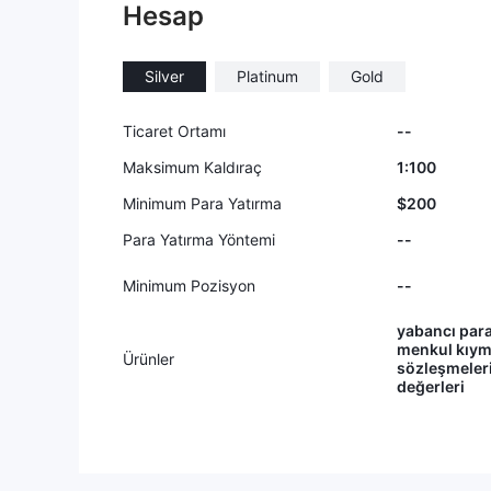
Hesap
Silver
Platinum
Gold
Ticaret Ortamı
--
Maksimum Kaldıraç
1:100
Minimum Para Yatırma
$200
Para Yatırma Yöntemi
--
Minimum Pozisyon
--
yabancı para 
menkul kıyme
Ürünler
sözleşmeleri
değerleri