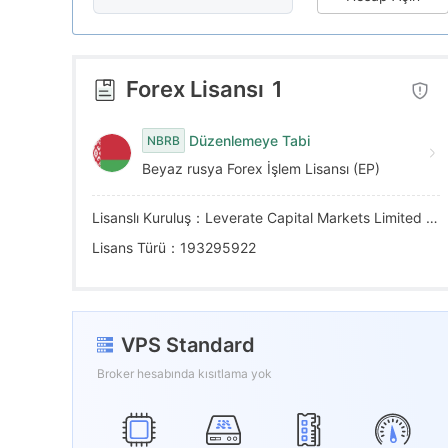
6
2
8
7
3
9
Forex Lisansı
1
8
4
Düzenlemeye Tabi
NBRB
Beyaz rusya Forex İşlem Lisansı (EP)
9
5
Lisanslı Kuruluş：Leverate Capital Markets Limited Liability Company
6
Lisans Türü：193295922
7
VPS Standard
8
Broker hesabında kısıtlama yok
9