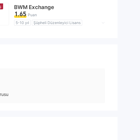
Yüksek düzeyde potansiyel risk
ş
BWM Exchange
1.65
Puan
5-10 yıl
Şüpheli Düzenleyici Lisans
Şüpheli İş Kapsamı
Yüksek düzeyde potansiyel risk
rusu