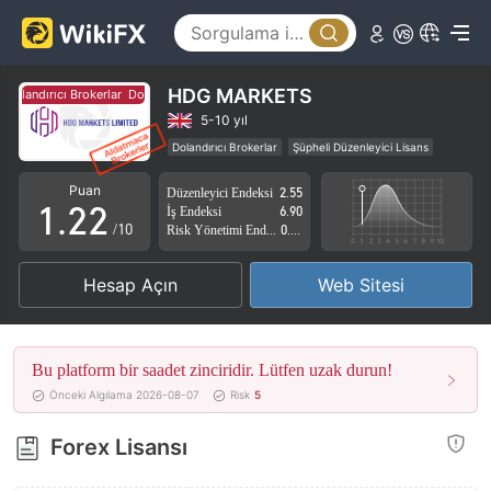
HDG MARKETS
olandırıcı Brokerlar
Dolandırıcı Brokerlar
0
0
5-10 yıl
Dolandırıcı Brokerlar
Şüpheli Düzenleyici Lisans
0
1
1
Şüpheli İş Kapsamı
Yüksek düzeyde potansiyel risk
Puan
Düzenleyici Endeksi
2.55
1
.
2
2
İş Endeksi
6.90
/10
Risk Yönetimi Endeksi
0.00
2
3
3
Hesap Açın
Web Sitesi
3
4
4
4
5
5
Bu platform bir saadet zinciridir. Lütfen uzak durun!
5
6
6
Önceki Algılama 2026-08-07
Risk
5
6
7
7
Forex Lisansı
7
8
8