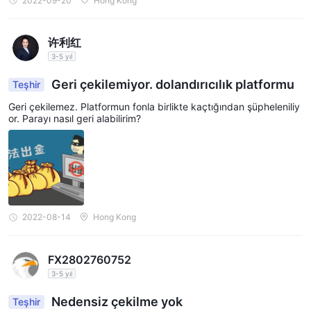
2022-09-20
Hong Kong
许利红
3-5 yıl
Geri çekilemiyor. dolandırıcılık platformu
Teşhir
Geri çekilemez. Platformun fonla birlikte kaçtığından şüpheleniliy
or. Parayı nasıl geri alabilirim?
2022-08-14
Hong Kong
FX2802760752
3-5 yıl
Nedensiz çekilme yok
Teşhir