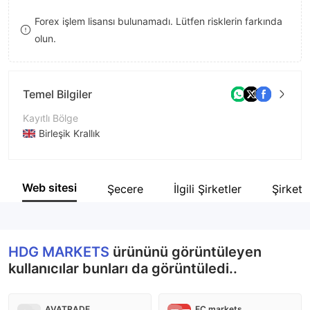
8
9
9
Forex işlem lisansı bulunamadı. Lütfen risklerin farkında
olun.
9
Temel Bilgiler
Kayıtlı Bölge
Birleşik Krallık
İşletme Dönemi
5-10 yıl
Web sitesi
Şecere
İlgili Şirketler
Şirket 
Şirket Adı
HDG Markets Limited
HDG MARKETS
ürününü görüntüleyen
kullanıcılar bunları da görüntüledi..
AVATRADE
EC markets