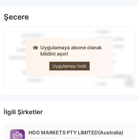
Şecere
Uygulamaya abone olarak
kilidini açın!
HDG
MARKETS
Uygulamayı İndir
İlgili Şirketler
HDG MARKETS PTY LIMITED(Australia)