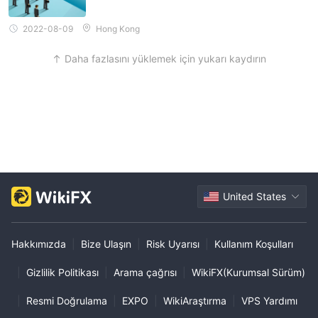
2022-08-09
Hong Kong
Daha fazlasını yüklemek için yukarı kaydırın
United States
Hakkımızda
|
Bize Ulaşın
|
Risk Uyarısı
|
Kullanım Koşulları
|
Gizlilik Politikası
|
Arama çağrısı
|
WikiFX(Kurumsal Sürüm)
|
Resmi Doğrulama
|
EXPO
|
WikiAraştırma
|
VPS Yardımı