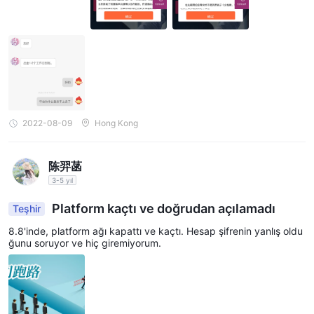
2022-08-09
Hong Kong
陈羿菡
3-5 yıl
Platform kaçtı ve doğrudan açılamadı
Teşhir
8.8'inde, platform ağı kapattı ve kaçtı. Hesap şifrenin yanlış oldu
ğunu soruyor ve hiç giremiyorum.