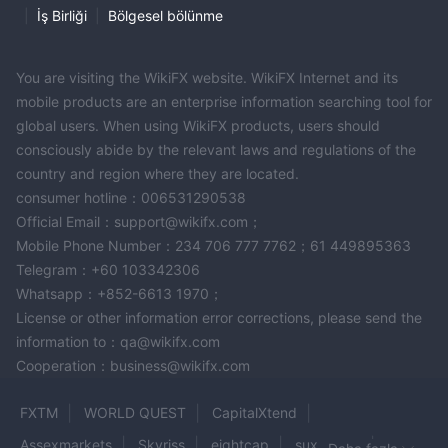
|
İş Birliği
|
Bölgesel bölünme
You are visiting the WikiFX website. WikiFX Internet and its
mobile products are an enterprise information searching tool for
global users. When using WikiFX products, users should
consciously abide by the relevant laws and regulations of the
country and region where they are located.
consumer hotline：006531290538
Official Email：support@wikifx.com；
Mobile Phone Number：234 706 777 7762；61 449895363
Telegram：+60 103342306
Whatsapp：+852-6613 1970；
License or other information error corrections, please send the
information to：qa@wikifx.com
Cooperation：business@wikifx.com
FXTM
WORLD QUEST
CapitalXtend
Assexmarkets
Skyriss
eightcap
suxxessfx