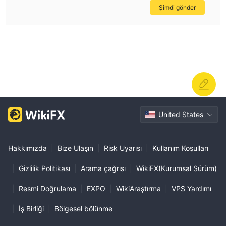
olacak bir dizi faydalı alım satım aracı sunar. marj hesaplayıcı,
Şimdi gönder
komisyon hesaplayıcı, pivot noktaları, canlı rms, ticaret
bağlantısını içerir.
Müşteri desteği
Aliceblueçeşitli iletişim kanalları sunar. çevrimiçi sohbet, telefon,
e-posta ve ayrıca facebook, twitter, instagram, youtube ve
daha fazlasını içeren bazı sosyal medya platformları aracılığıyla
ulaşılabilir.
United States
Hakkımızda
|
Bize Ulaşın
|
Risk Uyarısı
|
Kullanım Koşulları
|
Gizlilik Politikası
|
Arama çağrısı
|
WikiFX(Kurumsal Sürüm)
|
Resmi Doğrulama
|
EXPO
|
WikiAraştırma
|
VPS Yardımı
|
İş Birliği
|
Bölgesel bölünme