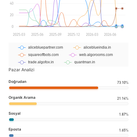
Pazar Analizi
Doğrudan
73.10%
Organik Arama
21.14%
Sosyal
1.87%
Eposta
1.65%