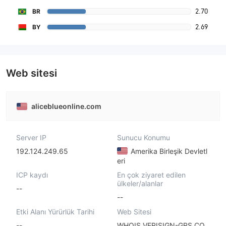
2.70
BR
2.69
BY
Web sitesi
aliceblueonline.com
Server IP
Sunucu Konumu
192.124.249.65
Amerika Birleşik Devletl
eri
ICP kaydı
En çok ziyaret edilen
ülkeler/alanlar
--
--
Etki Alanı Yürürlük Tarihi
Web Sitesi
--
WHOIS.VERISIGN-GRS.CO