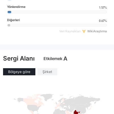
Yönlendirme
1.57%
Diğerleri
0.67%
Veri Kaynakları
WikiAraştırma
Sergi Alanı
A
Etkilemek
Bölgeye göre
Şirket