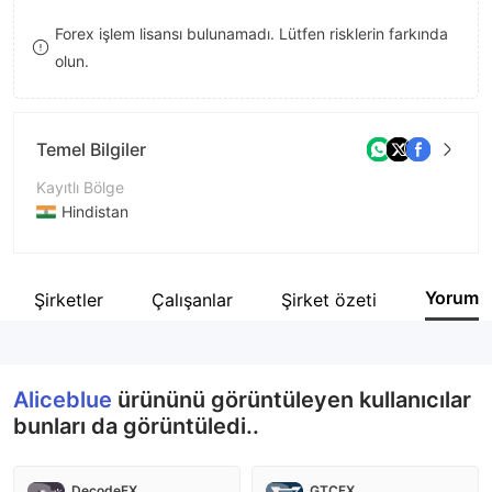
9
7
Forex işlem lisansı bulunamadı. Lütfen risklerin farkında
olun.
8
9
Temel Bilgiler
Kayıtlı Bölge
Hindistan
İşletme Dönemi
5-10 yıl
Yorum
İlgili Şirketler
Çalışanlar
Şirket özeti
Şirket Adı
Alice Blue Financial Services (P) Ltd
Aliceblue
ürününü görüntüleyen kullanıcılar
bunları da görüntüledi..
DecodeFX
GTCFX