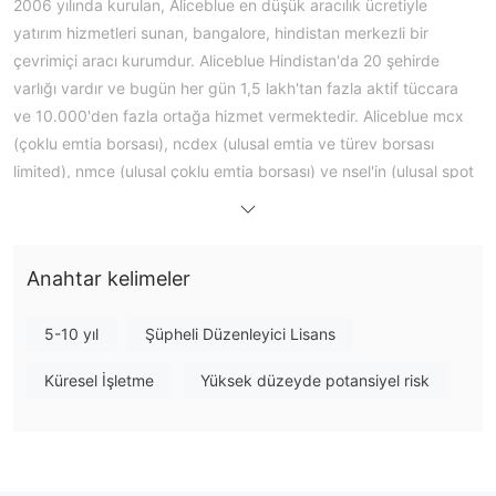
2006 yılında kurulan, Aliceblue en düşük aracılık ücretiyle
yatırım hizmetleri sunan, bangalore, hindistan merkezli bir
çevrimiçi aracı kurumdur. Aliceblue Hindistan'da 20 şehirde
varlığı vardır ve bugün her gün 1,5 lakh'tan fazla aktif tüccara
ve 10.000'den fazla ortağa hizmet vermektedir. Aliceblue mcx
(çoklu emtia borsası), ncdex (ulusal emtia ve türev borsası
limited), nmce (ulusal çoklu emtia borsası) ve nsel'in (ulusal spot
borsa limited) üyesidir ve ticaret hacmine göre 6. en büyük ve
birden fazla mcx alıcısıdır. son birkaç yılda “en iyi borsa şirketi”
olarak ödüller aldı.
Anahtar kelimeler
Piyasa Araçları
ile Aliceblue , yatırımcılar hisse senedi, para birimleri, emtialar,
5-10 yıl
Şüpheli Düzenleyici Lisans
opsiyonlar ve herhangi bir vadeli işlem dahil olmak üzere
çeşitlendirilmiş ticaret ürünlerine ve ayrıca karşılıklı fonlara ve
Küresel İşletme
Yüksek düzeyde potansiyel risk
halka arzlara yatırım yapabilirler.
Hesaplar ve Masraflar
üzerinde kurumsal hesaplar, llp hesapları, ortaklık hesapları, huf
hesapları bulunmaktadır. Aliceblue platformu. bu hesaplar için