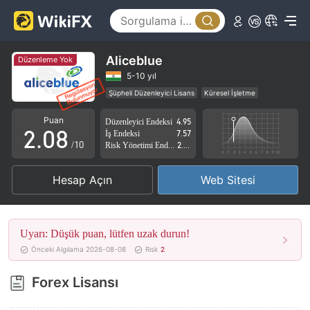
3
4
5
Aliceblue
Düzenleme Yok
0
6
5-10 yıl
Şüpheli Düzenleyici Lisans
Küresel İşletme
1
7
Yüksek düzeyde potansiyel risk
Puan
Düzenleyici Endeksi
4.95
2
.
0
8
İş Endeksi
7.57
/10
Risk Yönetimi Endeksi
2.88
3
1
9
Hesap Açın
Web Sitesi
4
2
5
3
Uyarı: Düşük puan, lütfen uzak durun!
6
4
Önceki Algılama 2026-08-08
Risk
2
7
5
Forex Lisansı
8
6