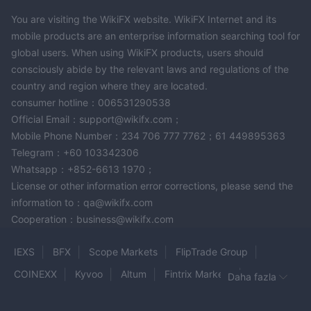
You are visiting the WikiFX website. WikiFX Internet and its
mobile products are an enterprise information searching tool for
global users. When using WikiFX products, users should
consciously abide by the relevant laws and regulations of the
country and region where they are located.
consumer hotline：006531290538
Official Email：support@wikifx.com；
Mobile Phone Number：234 706 777 7762；61 449895363
Telegram：+60 103342306
Whatsapp：+852-6613 1970；
License or other information error corrections, please send the
information to：qa@wikifx.com
Cooperation：business@wikifx.com
IEXS
BFX
Scope Markets
FlipTrade Group
COINEXX
Kyvoo
Altum
Fintrix Markets
Daha fazla
VOLURR BROKERAGE
KEY TO MARKETS