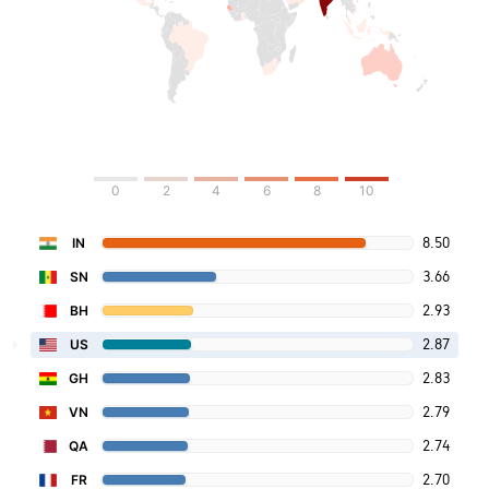
0
2
4
6
8
10
8.50
IN
3.66
SN
2.93
BH
2.87
US
2.83
GH
2.79
VN
2.74
QA
2.70
FR