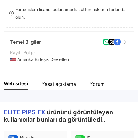
8
Forex işlem lisansı bulunamadı. Lütfen risklerin farkında
olun.
9
Temel Bilgiler
Kayıtlı Bölge
Amerika Birleşik Devletleri
İşletme Dönemi
2-5 yıl
Web sitesi
Yasal açıklama
Yorum
Şirket Adı
ELITE PIPS FX
ELITE PIPS FX
ürününü görüntüleyen
kullanıcılar bunları da görüntüledi..
Mitrade
IC