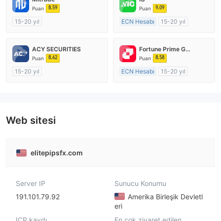
8.59
9.09
Puan
Puan
15-20 yıl
ECN Hesabı
15-20 yıl
Düzenleyici Ülke/Bölge: Avustralya
Düzenleyici Ülke/Bölge: Avustralya
Pazar Yapıcılık (MM)
Pazar Yapıcılık (MM)
ACY SECURITIES
Fortune Prime Global
Kendi kendini geliştirmiş
MT4 Tam Lisans
8.62
8.58
Puan
Puan
15-20 yıl
ECN Hesabı
15-20 yıl
Düzenleyici Ülke/Bölge: Avustralya
Düzenleyici Ülke/Bölge: Avustralya
Pazar Yapıcılık (MM)
Pazar Yapıcılık (MM)
MT4 Tam Lisans
MT4 Tam Lisans
Web sitesi
elitepipsfx.com
Server IP
Sunucu Konumu
191.101.79.92
Amerika Birleşik Devletl
eri
ICP kaydı
En çok ziyaret edilen