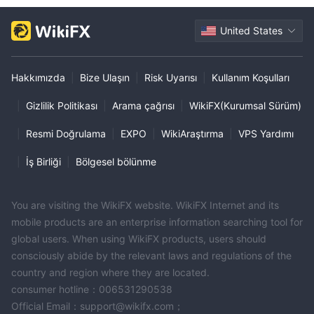
United States
Hakkımızda
|
Bize Ulaşın
|
Risk Uyarısı
|
Kullanım Koşulları
|
Gizlilik Politikası
|
Arama çağrısı
|
WikiFX(Kurumsal Sürüm)
|
Resmi Doğrulama
|
EXPO
|
WikiAraştırma
|
VPS Yardımı
|
İş Birliği
|
Bölgesel bölünme
You are visiting the WikiFX website. WikiFX Internet and its
mobile products are an enterprise information searching tool for
global users. When using WikiFX products, users should
consciously abide by the relevant laws and regulations of the
country and region where they are located.
consumer hotline：006531290538
Official Email：support@wikifx.com；