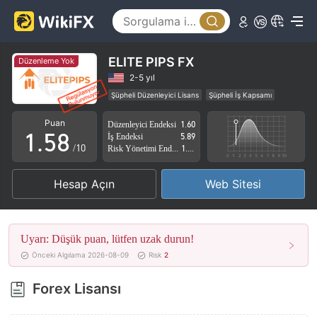
0
3
1
4
2
5
ELITE PIPS FX
Düzenleme Yok
3
6
2-5 yıl
Şüpheli Düzenleyici Lisans
Şüpheli İş Kapsamı
0
4
7
Yüksek düzeyde potansiyel risk
Puan
Düzenleyici Endeksi
1.60
1
.
5
8
İş Endeksi
5.89
/10
Risk Yönetimi Endeksi
1.67
2
6
9
Hesap Açın
Web Sitesi
3
7
4
8
Uyarı: Düşük puan, lütfen uzak durun!
5
9
Önceki Algılama 2026-08-09
Risk
2
6
Forex Lisansı
7