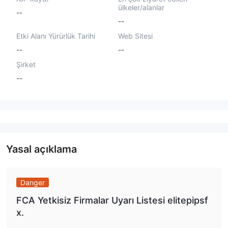
ülkeler/alanlar
--
--
Etki Alanı Yürürlük Tarihi
Web Sitesi
--
--
Şirket
--
Yasal açıklama
Danger
FCA Yetkisiz Firmalar Uyarı Listesi elitepipsf
x.