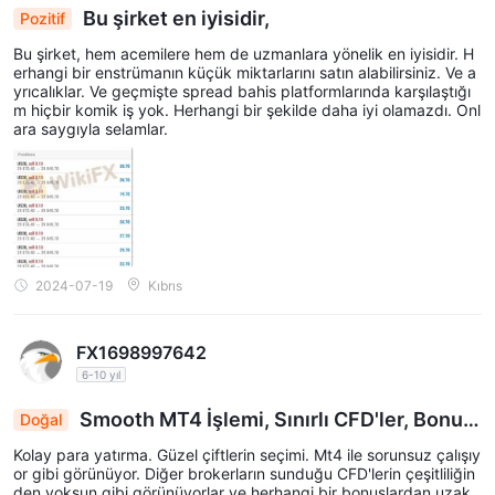
Bu şirket en iyisidir,
Pozitif
Adım 1: Uygulamayı app store'dan indirin.
Bu şirket, hem acemilere hem de uzmanlara yönelik en iyisidir. H
Adım 2: Aşağıdaki adımları takip ederek sadece 3 dakikada
erhangi bir enstrümanın küçük miktarlarını satın alabilirsiniz. Ve a
çevrimiçi bir hesap açın: Uygulamadaki talimatları izleyerek yerli
yrıcalıklar. Ve geçmişte spread bahis platformlarında karşılaştığı
veya yurtdışı hesap açma yöntemlerinden birini seçin.
m hiçbir komik iş yok. Herhangi bir şekilde daha iyi olamazdı. Onl
ara saygıyla selamlar.
Yöntem 2: Posta yoluyla çevrimdışı bilgi göndererek
hesap açma
Adım 1: Gerekli belgeleri hazırlayın:
Kimlik kartı veya pasaport (kalıcı bir ikametgah sahibi değilse)
Son üç ay içindeki kişisel adresinizi kanıtlayan belgeler (örneğin,
fatura, banka hesap özetleri)
2024-07-19
Kıbrıs
Son üç ay içindeki Hong Kong banka kartının veya banka hesap
özetinin bir kopyası (formda doldurulan hesap bilgileriyle
eşleşmelidir)
FX1698997642
Bildirim ve belgeleri almak için e-posta adresi
6-10 yıl
Adım 2: Sağlanan bağlantıdan Adobe Acrobat Reader'ı indirin.
Smooth MT4 İşlemi, Sınırlı CFD'ler, Bonusl
Doğal
Adım 3: Gerekli formları indirin, okuyun ve imzalayın:
ar Tavsiye Edilmez
Kolay para yatırma. Güzel çiftlerin seçimi. Mt4 ile sorunsuz çalışıy
Hesap açma başvuru formu
or gibi görünüyor. Diğer brokerların sunduğu CFD'lerin çeşitliliğin
Ortak Raporlama Standartları (CRS) öz beyan formları
den yoksun gibi görünüyorlar ve herhangi bir bonuslardan uzak