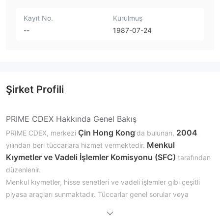
Kayıt No.
Kurulmuş
--
1987-07-24
Şirket Profili
PRIME CDEX Hakkında Genel Bakış
Çin Hong Kong
2004
PRIME CDEX, merkezi
'da bulunan,
Menkul
yılından beri tüccarlara hizmet vermektedir.
Kıymetler ve Vadeli İşlemler Komisyonu (SFC)
tarafından
düzenlenir.
Menkul kıymetler, hisse senetleri ve vadeli işlemler gibi çeşitli
piyasa araçları sunmaktadır. Tüccarlar genel sorular veya
telefon
siparişle ilgili sorular için
aracılığıyla iletişime
e-posta
geçebilirler. Ayrıca, daha fazla yardım için bir
seçeneği