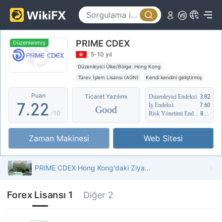
2
3
PRIME CDEX
4
Düzenlenmiş
5-10 yıl
5
0
0
Düzenleyici Ülke/Bölge: Hong Kong
Türev İşlem Lisansı (AGN)
Kendi kendini geliştirmiş
6
1
1
Şüpheli İş Kapsamı
Puan
Ticaret Yazılımı
Düzenleyici Endeksi
3.82
7
.
2
2
İş Endeksi
7.60
Good
/10
Risk Yönetimi Endeksi
8.48
8
3
3
Zaman Makinesi
Web Sitesi
9
4
4
5
5
PRIME CDEX Hong Kong'daki Ziyaret - Ofis Bulundu
6
6
Forex Lisansı 1
Diğer 2
7
7