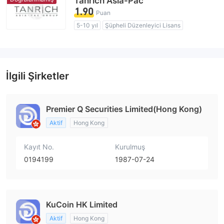
Tanrich Asia-Pac
1.90
Puan
5-10 yıl
Şüpheli Düzenleyici Lisans
Şüpheli İş Kapsamı
Yüksek düzeyde potansiyel risk
İlgili Şirketler
Premier Q Securities Limited(Hong Kong)
Aktif
Hong Kong
Kayıt No.
Kurulmuş
0194199
1987-07-24
KuCoin HK Limited
Aktif
Hong Kong