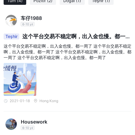
Tüm
(4)
Pozitif
(2)
Doğal
(1)
Teşhir
(1)
potansiyeli sunar.
Hisse Senetleri:
PRIME CDEX, yatırımcılara hisse senetleri ticareti
车仔1988
yapma imkanı sunar ve halka açık şirketlerin hisse senetlerini
6-10 yıl
alıp satmalarına olanak tanır. Hisse senetleri, şirket
performansındaki değişikliklerden ve piyasa duyarlılığından kar
这个平台交易不稳定啊，出入金也慢。都一周
Teşhir
elde etme fırsatı sunan popüler yatırım araçlarıdır.
了
这个平台交易不稳定啊，出入金也慢。都一周了 这个平台交易不稳定
Vadeli İşlemler:
Vadeli işlemler, tarafların belirlenen bir
啊，出入金也慢。都一周了 这个平台交易不稳定啊，出入金也慢。都
gelecekteki tarihte belirlenen bir fiyattan bir varlık satın almak
一周了 这个平台交易不稳定啊，出入金也慢。都一周了
veya satmakla yükümlü olduğu sözleşmelerin alınıp satılmasını
içerir. PRIME CDEX, vadeli işlemleri kolaylaştırarak yatırımcılara
çeşitli emtialara, endekslere, para birimlerine ve diğer varlıklara
maruz kalma imkanı sağlar. Vadeli işlemler, fiyat
dalgalanmalarına karşı korunma sağlar ve gelecekteki fiyat
hareketlerine spekülasyon yapma imkanı sunar.
2021-01-18
Hong Kong
Nasıl Hesap Açılır?
PRIME CDEX ile bir hesap açmak için iki uygun yöntemden birini
Housework
seçebilirsiniz:
6-10 yıl
Yöntem 1: Uygulama üzerinden çevrimiçi hesap açma