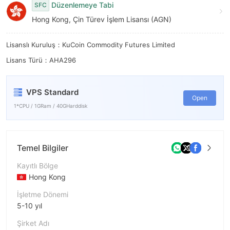
8
8
Düzenlemeye Tabi
SFC
Hong Kong, Çin Türev İşlem Lisansı (AGN)
9
9
Lisanslı Kuruluş：KuCoin Commodity Futures Limited
Lisans Türü：AHA296
VPS Standard
Open
1*CPU / 1GRam / 40GHarddisk
Temel Bilgiler
Kayıtlı Bölge
Hong Kong
İşletme Dönemi
5-10 yıl
Şirket Adı