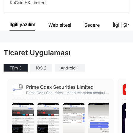
KuCoin HK Limited
Şirket Kısaltması
PRIME CDEX
İlgili yazılım
Web sitesi
Şecere
İlgili Şirk
Şirket çalışanı
--
Ticaret Uygulaması
Tüm 3
iOS 2
Android 1
Prime Cdex Securities Limited
Prime Cdex Securities Limited tek elden menkul kı
ymet alım satım hizmetleri sunmaktadır.