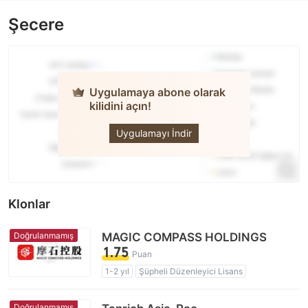
Şecere
Uygulamaya abone olarak
kilidini açın!
PRIME
CDEX
Uygulamayı İndir
Klonlar
Doğrulanmamış
MAGIC COMPASS HOLDINGS
1.75
Puan
1-2 yıl
Şüpheli Düzenleyici Lisans
Şüpheli İş Kapsamı
Yüksek düzeyde potansiyel risk
Doğrulanmamış