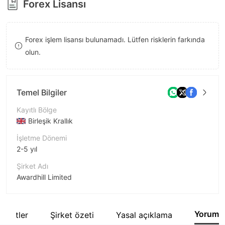
Forex Lisansı
8
9
Forex işlem lisansı bulunamadı. Lütfen risklerin farkında
olun.
Temel Bilgiler
Kayıtlı Bölge
Birleşik Krallık
İşletme Dönemi
2-5 yıl
Şirket Adı
Awardhill Limited
Şirket Kısaltması
CRYPTO1CAPITAL
Yorum
 Şirketler
Şirket özeti
Yasal açıklama
Şirket çalışanı