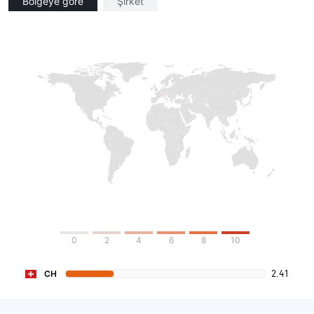
Bölgeye göre
Şirket
0
2
4
6
8
10
2.41
CH