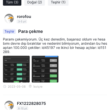
Evet, öyle. Crypto1Capital hem ABD hem de İngiltere'den
Tüm
(3)
Doğal
(2)
Teşhir
(1)
müşteri kabul eder.
rorofou
3-5 yıl
Para çekme
Teşhir
Paramı çekemiyorum. Üç kez denedim, başarısız oldum ve hesa
bımı devre dışı bıraktılar ve nedenini bilmiyorum, ardından bu hes
aptan 100.000 çektiler: id45197 ve ikinci bir hesap açtılar: id151
289.
2023-05-08
İsviçre
FX1222828075
6-10 yıl