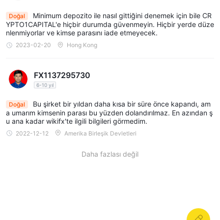
Minimum depozito ile nasıl gittiğini denemek için bile CR
Doğal
YPTO1CAPITAL'e hiçbir durumda güvenmeyin. Hiçbir yerde düze
nlenmiyorlar ve kimse parasını iade etmeyecek.
2023-02-20
Hong Kong
FX1137295730
6-10 yıl
Bu şirket bir yıldan daha kısa bir süre önce kapandı, am
Doğal
a umarım kimsenin parası bu yüzden dolandırılmaz. En azından ş
u ana kadar wikifx'te ilgili bilgileri görmedim.
2022-12-12
Amerika Birleşik Devletleri
Daha fazlası değil