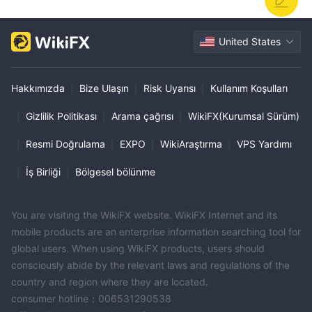
United States
Hakkımızda
|
Bize Ulaşın
|
Risk Uyarısı
|
Kullanım Koşulları
|
Gizlilik Politikası
|
Arama çağrısı
|
WikiFX(Kurumsal Sürüm)
|
Resmi Doğrulama
|
EXPO
|
WikiAraştırma
|
VPS Yardımı
|
İş Birliği
|
Bölgesel bölünme
You are visiting the WikiFX website. WikiFX Internet and its
mobile products are an enterprise information searching tool for
global users. When using WikiFX products, users should
consciously abide by the relevant laws and regulations of the
country and region where they are located.
consumer hotline：006531290538