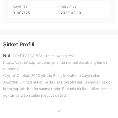
Kayıt No.
Kurulmuş
01907125
2022-02-10
Şirket Profili
Not
: CRYPTO1CAPITAL' resmi web sitesi:
https://crypto1capital.com/
şu anda normal olarak erişilemez
durumda.
Crypto1Capital, 2023 yılında Birleşik Krallık'ta kayıtlı olan
Awardhill Limited şirketi ile ilişkilidir. Webtrader üzerinden birçok
işlem yapılabilir ürün sunmaktadır. Bununla birlikte, düzenlemesi
yoktur ve web siteleri mevcut değildir.
Artıları ve Eksileri
CRYPTO1CAPITAL Güvenilir mi?
FCA'ya göre, bu firma yetkilendirilmemiş olup Birleşik Krallık'taki