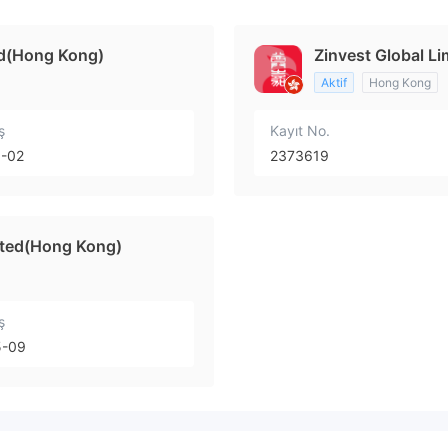
ed(Hong Kong)
Zinvest Global L
Aktif
Hong Kong
ş
Kayıt No.
8-02
2373619
ited(Hong Kong)
ş
5-09