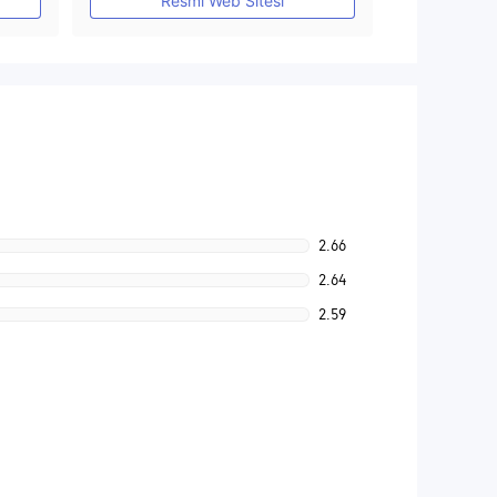
Resmi Web Sitesi
2.66
2.64
2.59