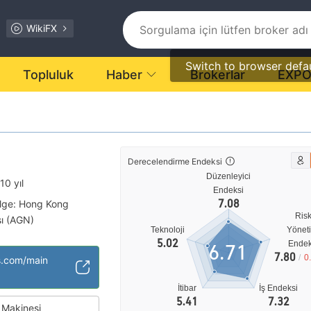
WikiFX
Switch to browser defa
Topluluk
Haber
Brokerlar
EXP
Derecelendirme Endeksi
Düzenleyici
10 yıl
Endeksi
7.08
ölge: Hong Kong
Ris
sı (AGN)
Teknoloji
Yönet
ı
5.02
Endek
6.71
nsiyel risk
7.80
/
0
s.com/main
İtibar
İş Endeksi
5.41
7.32
Makinesi