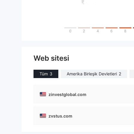
0
2
4
6
8
Web sitesi
Tüm
3
Amerika Birleşik Devletleri
2
zinvestglobal.com
zvstus.com