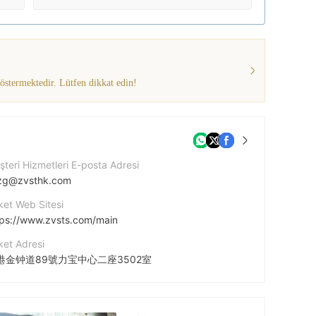
göstermektedir. Lütfen dikkat edin!
teri Hizmetleri E-posta Adresi
zg@zvsthk.com
ket Web Sitesi
tps://www.zvsts.com/main
ket Adresi
港金钟道89號力宝中心二座3502室