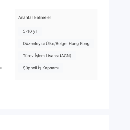
Anahtar kelimeler
5-10 yıl
Düzenleyici Ülke/Bölge: Hong Kong
Türev İşlem Lisansı (AGN)
ı
Şüpheli İş Kapsamı
Orta düzeyde potansiyel risk
ve