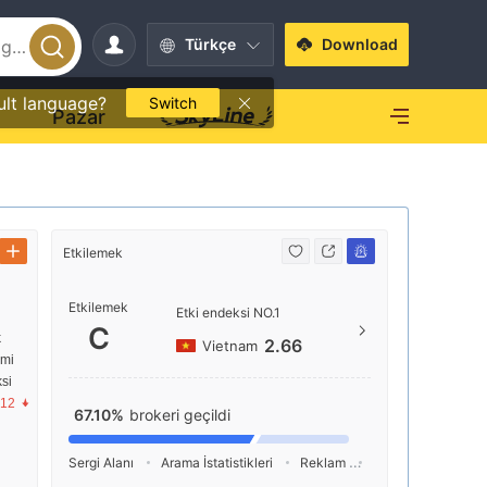
Türkçe
Download
ult language?
Switch
O
Pazar
Etkilemek
İletişim
Etkilemek
+852
Etki endeksi NO.1
C
k
http
2.66
Vietnam
imi
香港
si
.12
67.10%
brokeri geçildi
Sergi Alanı
Arama İstatistikleri
Reklam
Sosyal Medya İnde