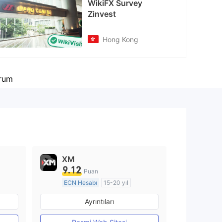
WikiFX Survey
Zinvest
Hong Kong
rum
XM
9.12
Puan
ECN Hesabı
15-20 yıl
Düzenleyici Ülke/Bölge: Avustralya
Düzenleyici Ülke/Bölge: Avustralya
Ayrıntıları
Pazar Yapıcılık (MM)
MT4 Tam Lisans