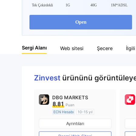
Tek Çekirdekli
1G
40G
1M*ADSL
Open
Sergi Alanı
Web sitesi
Şecere
İlgil
Zinvest
ürününü görüntüleyen
DBG MARKETS
8.81
Puan
ECN Hesabı
10-15 yıl
Düzenleyici Ülke/Bölge: Avustralya
Ayrıntıları
Pazar Yapıcılık (MM)
MT4 Tam Lisans