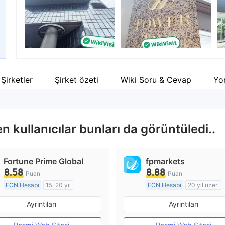
Şirket çalışanı
--
i Şirketler
Şirket özeti
Wiki Soru & Cevap
Yo
 kullanıcılar bunları da görüntüledi..
Fortune Prime Global
fpmarkets
8.58
8.88
Puan
Puan
ECN Hesabı
15-20 yıl
ECN Hesabı
20 yıl üzeri
Düzenleyici Ülke/Bölge: Avustralya
Ayrıntıları
Ayrıntıları
Pazar Yapıcılık (MM)
Pazar Yapıcılık (MM)
MT4 Tam Lisans
MT4 Tam Lisans