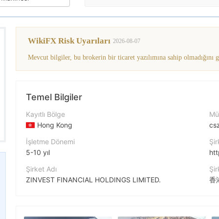
WikiFX Risk Uyarıları
2026-08-07
Mevcut bilgiler, bu brokerin bir ticaret yazılımına sahip olmadığını 
Temel Bilgiler
Kayıtlı Bölge
Müş
Hong Kong
cs
İşletme Dönemi
Şir
5-10 yıl
ht
Şirket Adı
Şir
ZINVEST FINANCIAL HOLDINGS LIMITED.
香
Şirket Kısaltması
Zinvest