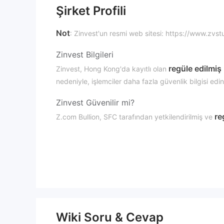
Şirket Profili
Not
: Zinvest'un resmi web sitesi: https://www.zv
Zinvest Bilgileri
regüle edilmiş
Zinvest, Hong Kong'da kayıtlı olan
nedeniyle, işlemciler daha fazla güvenlik bilgisi ed
Zinvest Güvenilir mi?
re
Z.com Bullion, SFC tarafından yetkilendirilmiş ve
BJJ179.
Zinvest Dezavantajları
Ulaşılamayan Web Sitesi
Zinvest'nin resmi web sitesine erişilememesi, güvenilirl
Şeffaflık Eksikliği
Zinvest, özellikle ücretler ve hizmetlerle ilgili olara
işlem güvenliğini azaltacaktır.
Wiki Soru & Cevap