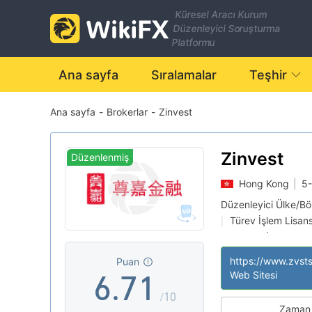
0
Küresel Aracı Kurum
Düzenleyici Soruşturma
0
1
Platformu
1
2
Ana sayfa
Sıralamalar
Teşhir
Ana sayfa
-
Brokerlar
-
Zinvest
2
3
3
4
Zinvest
Düzenlenmiş
Hong Kong
|
5-
4
5
Düzenleyici Ülke/B
Türev İşlem Lisan
|
5
6
0
Şüpheli İş Kapsam
|
Orta düzeyde pota
|
https://www.zvst
Puan
6
.
7
1
Web Sitesi
/10
Zaman 