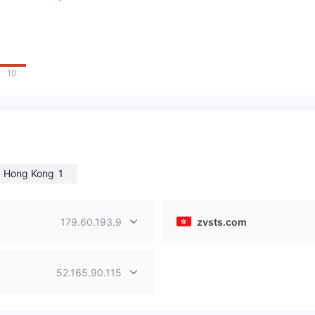
10
Hong Kong
1
179.60.193.9
zvsts.com
52.165.90.115