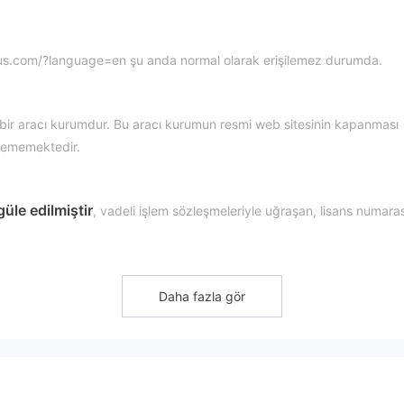
stus.com/?language=en şu anda normal olarak erişilemez durumda.
bir aracı kurumdur. Bu aracı kurumun resmi web sitesinin kapanması
inememektedir.
güle edilmiştir
, vadeli işlem sözleşmeleriyle uğraşan, lisans numaras
Daha fazla gör
ik ve erişilebilirlik konularında endişeleri artırır.
k daha fazla işlem bilgisi açıklamadığı için, bu büyük riskler getirecek 