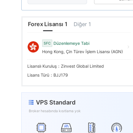
7
8
2
8
9
3
Forex Lisansı 1
Diğer 1
9
4
Düzenlemeye Tabi
SFC
Hong Kong, Çin Türev İşlem Lisansı (AGN)
5
Lisanslı Kuruluş：Zinvest Global Limited
6
Lisans Türü：BJJ179
7
VPS Standard
8
Broker hesabında kısıtlama yok
9