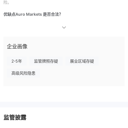
险。
优缺点
Auro Markets 是否合法？
未受监管
Auro Markets
，相较受监管的经纪商更不安全。请注意
风险！
我可以在 Auro Markets 上交易什么？
企业画像
外汇、30多种差价合
Auro Markets 提供多种市场工具，包括
约、金属和指数
。
2-5年
监管牌照存疑
展业区域存疑
Auro Markets 费用
高级风险隐患
佣金为0
Auro Markets声称其点差具有竞争力，
。点差越低，流动
性越快。
交易平台
MT5
Auro Markets与权威的
交易平台合作，可在Windows、
Android和Mac OS上进行交易。有丰富经验的交易者更适合使用
监管披露
MT5。MT4和MT5不仅提供各种交易策略，还实施EA系统。