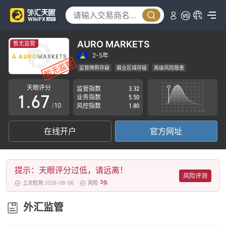
1
2
2
3
3
4
AURO MARKETS
暂无监管
4
5
2-5年
监管牌照存疑
展业区域存疑
高级风险隐患
0
5
6
天眼评分
监管指数
3.32
1
.
6
7
业务指数
5.50
/10
风控指数
1.80
2
7
8
在线开户
官方网址
3
8
9
4
9
提示：天眼评分过低，请远离！
5
风险评测
3
上次检测 2026-08-06
风险
条
6
外汇监管
7