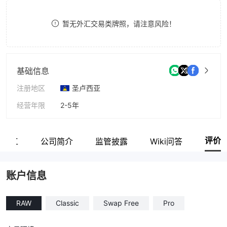
8
暂无外汇交易类牌照，请注意风险！
9
基础信息
注册地区
圣卢西亚
经营年限
2-5年
公司全称
Auro Markets Ltd.
评价
关员工
公司简介
监管披露
Wiki问答
账户信息
RAW
Classic
Swap Free
Pro