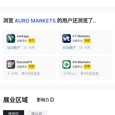
浏览
AURO MARKETS
的用户还浏览了..
vantage
VT Markets
8.71
8.62
天眼评分
天眼评分
ECN账户
10-15年
ECN账户
10-15年
澳大利亚监管
全牌照 (MM)
澳大利亚监管
全牌照 (MM)
主标MT4
主标MT4
DecodeFX
GO Markets
8.55
8.98
天眼评分
天眼评分
5-10年
澳大利亚监管
20年以上
澳大利亚监管
全牌照 (MM)
主标MT4
全牌照 (MM)
cTrader
D
展业区域
影响力
按地区
按公司