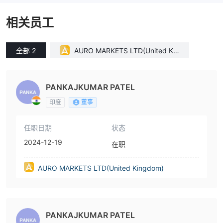
相关员工
全部 2
AURO MARKETS LTD(United Kin
gdom)
PANKAJKUMAR PATEL
董事
印度
任职日期
状态
2024-12-19
在职
AURO MARKETS LTD(United Kingdom)
PANKAJKUMAR PATEL