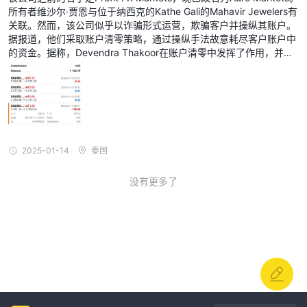
所有者维沙尔·贾恩与位于纳西克的Kathe Gali的Mahavir Jewelers有
关联。然而，该公司似乎以诈骗形式运营，欺骗客户并操纵其账户。
据报道，他们采取账户清零策略，通过操纵手法故意耗尽客户账户中
的资金。据称，Devendra Thakoor在账户清零中发挥了作用，并因
参与欺诈活动而获得50%的佣金。 此外，该公司通过名为"Origo Ma
rkets"的独立平台收集资金。尽管收取了客户的资金，Auro Markets
未能退款或返还任何资金给客户。该公司的不道德做法，包括账户操
纵、资金挪用和拒绝退款，足以说明其是以欺诈而不是合法方式运
营。
2025-01-14
泰国
没有更多了