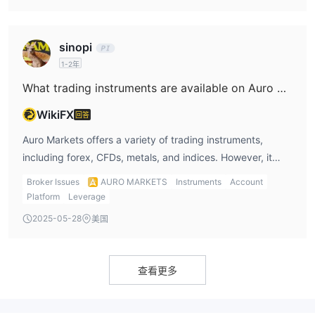
financial protections.
is a significant concern. For me, the safety of my funds is a
top priority when choosing a broker, and I feel more
sinopi
comfortable with regulated brokers that are overseen by
1-2年
recognized financial authorities. The lack of regulatory
protection with Auro Markets means that if something
What trading instruments are available on Auro Markets?
were to go wrong, I wouldn't have access to the same
WikiFX
回答
level of recourse or customer protection that I would have
with a regulated broker. For this reason, I would not
Auro Markets offers a variety of trading instruments,
personally trade with Auro Markets unless it obtains
including forex, CFDs, metals, and indices. However, it
proper regulation from a well-respected authority.
does not provide options for stocks, cryptocurrencies,
Broker Issues
AURO MARKETS
Instruments
Account
ETFs, bonds, or mutual funds, which could be a limitation
Platform
Leverage
for traders who want a more diversified portfolio.
2025-05-28
美国
Personally, I find the range of instruments offered by Auro
Markets suitable for forex and CFD traders, but the lack of
more traditional assets like stocks or cryptocurrencies
查看更多
might be a downside for investors who are looking for a
broader range of market exposure.