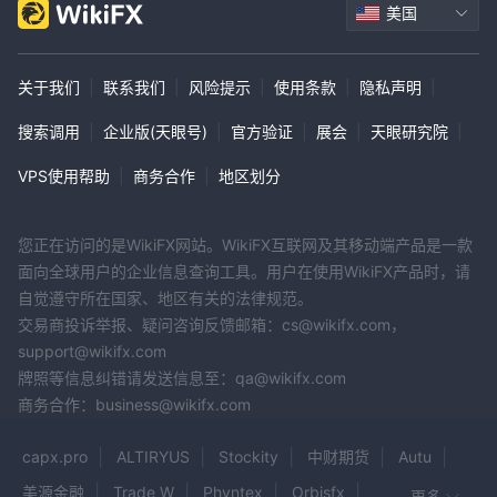
美国
关于我们
|
联系我们
|
风险提示
|
使用条款
|
隐私声明
|
搜索调用
|
企业版(天眼号)
|
官方验证
|
展会
|
天眼研究院
|
VPS使用帮助
|
商务合作
|
地区划分
您正在访问的是WikiFX网站。WikiFX互联网及其移动端产品是一款
面向全球用户的企业信息查询工具。用户在使用WikiFX产品时，请
自觉遵守所在国家、地区有关的法律规范。
交易商投诉举报、疑问咨询反馈邮箱：cs@wikifx.com，
support@wikifx.com
牌照等信息纠错请发送信息至：qa@wikifx.com
商务合作：business@wikifx.com
capx.pro
ALTIRYUS
Stockity
中财期货
Autu
美源金融
Trade W
Phyntex
Orbisfx
更多