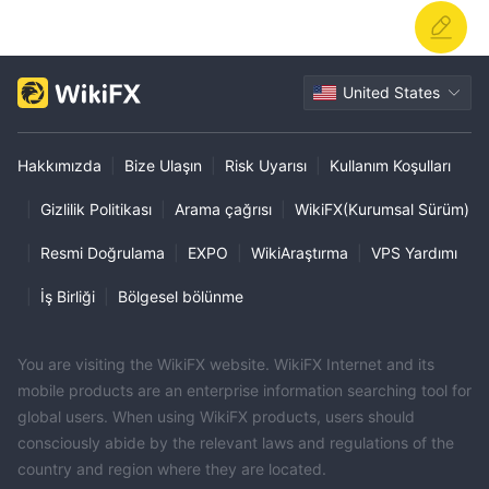
United States
Hakkımızda
|
Bize Ulaşın
|
Risk Uyarısı
|
Kullanım Koşulları
|
Gizlilik Politikası
|
Arama çağrısı
|
WikiFX(Kurumsal Sürüm)
|
Resmi Doğrulama
|
EXPO
|
WikiAraştırma
|
VPS Yardımı
|
İş Birliği
|
Bölgesel bölünme
You are visiting the WikiFX website. WikiFX Internet and its
mobile products are an enterprise information searching tool for
global users. When using WikiFX products, users should
consciously abide by the relevant laws and regulations of the
country and region where they are located.