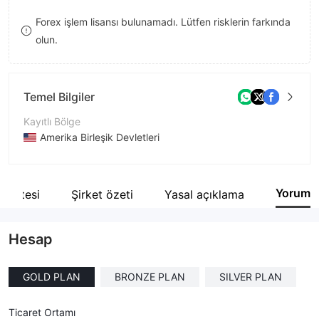
8
Forex işlem lisansı bulunamadı. Lütfen risklerin farkında
olun.
9
Temel Bilgiler
Kayıtlı Bölge
Amerika Birleşik Devletleri
İşletme Dönemi
5-10 yıl
Yorum
b sitesi
Şirket özeti
Yasal açıklama
Şirket Adı
Omegapro Forex Trade
Hesap
GOLD PLAN
BRONZE PLAN
SILVER PLAN
Ticaret Ortamı