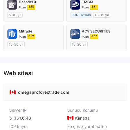
DecodeFX
TMGM
8.55
8.61
Puan
Puan
5-10 yıl
ECN Hesabı
10-15 yıl
Düzenleyici Ülke/Bölge: Avustralya
Düzenleyici Ülke/Bölge: Avustralya
Pazar Yapıcılık (MM)
Pazar Yapıcılık (MM)
Mitrade
ACY SECURITIES
MT4 Tam Lisans
MT4 Tam Lisans
8.59
8.62
Puan
Puan
15-20 yıl
15-20 yıl
Düzenleyici Ülke/Bölge: Avustralya
Düzenleyici Ülke/Bölge: Avustralya
Pazar Yapıcılık (MM)
Pazar Yapıcılık (MM)
Kendi kendini geliştirmiş
MT4 Tam Lisans
Web sitesi
omegaproforextrade.com
Server IP
Sunucu Konumu
51.161.6.43
Kanada
ICP kaydı
En çok ziyaret edilen