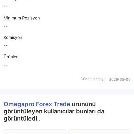
--
Minimum Pozisyon
--
Komisyon
--
Ürünler
--
Güncellenmiş：
2026-08-09
Omegapro Forex Trade
ürününü
görüntüleyen kullanıcılar bunları da
görüntüledi..