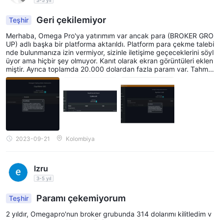
Geri çekilemiyor
Teşhir
Merhaba, Omega Pro'ya yatırımım var ancak para (BROKER GRO
UP) adlı başka bir platforma aktarıldı. Platform para çekme talebi
nde bulunmanıza izin vermiyor, sizinle iletişime geçeceklerini söyl
üyor ama hiçbir şey olmuyor. Kanıt olarak ekran görüntüleri eklen
miştir. Ayrıca toplamda 20.000 dolardan fazla param var. Tahmin
i çekilme süresi çoktan geçti ve çekilmeme izin vermiyorlar, lütfe
n bana yardım edin.
2023-09-21
Kolombiya
Izru
3-5 yıl
Paramı çekemiyorum
Teşhir
2 yıldır, Omegapro'nun broker grubunda 314 dolarımı kilitledim v