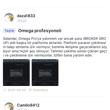
Yüksek riskli kaldıraç olmadan basit bir yatırım sunar.
Risk Uyarısı
daza1833
Online ticaret önemli riskler içerir, bu nedenle her müşteri için
3-5 yıl
uygun olmayabilir. Lütfen riskleri tamamen anladığınızdan emin
Omega profesyoneli
Teşhir
olun ve bu incelemede sağlanan bilgilerin şirketin hizmetleri ve
Selamlar, Omega Pro'ya yatırımım var ancak para (BROKER GRO
politikalarının sürekli güncellenmesi nedeniyle değişebileceğini
UP) adlı başka bir platforma aktarıldı. Platform paranın çekilmesi
unutmayın.
ni talep etmeme izin vermiyor, benimle iletişime geçeceklerini söy
lüyor ama hiçbir şey olmuyor. Tahmini çekilme süresi çoktan geçt
i ve çekilmeme izin vermiyorlar, lütfen bana yardım edin.
2023-09-06
Kolombiya
Camilo8412
3-5 yıl