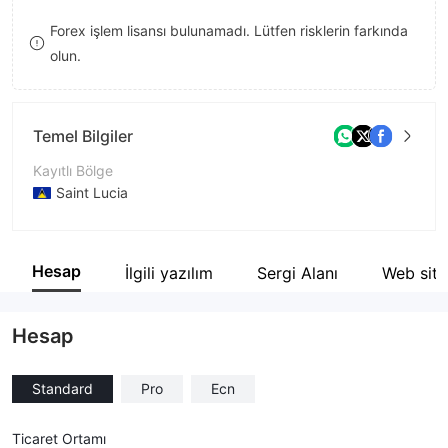
8
Forex işlem lisansı bulunamadı. Lütfen risklerin farkında
olun.
9
Temel Bilgiler
Kayıtlı Bölge
Saint Lucia
İşletme Dönemi
2-5 yıl
Hesap
İlgili yazılım
Sergi Alanı
Web site
Şirket Adı
TargetFX Limited
Hesap
Standard
Pro
Ecn
Ticaret Ortamı