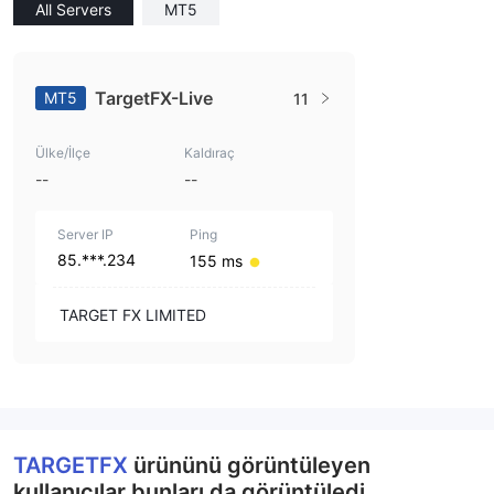
All Servers
MT5
TargetFX-Live
MT5
11
Ülke/İlçe
Kaldıraç
--
--
Server IP
Ping
85.***.234
155 ms
TARGET FX LIMITED
TARGETFX
ürününü görüntüleyen
kullanıcılar bunları da görüntüledi..