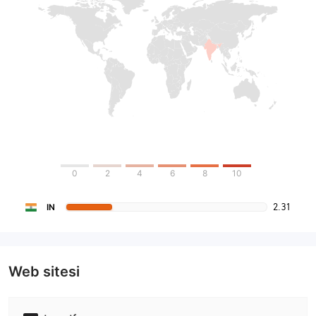
0
2
4
6
8
10
2.31
IN
Web sitesi