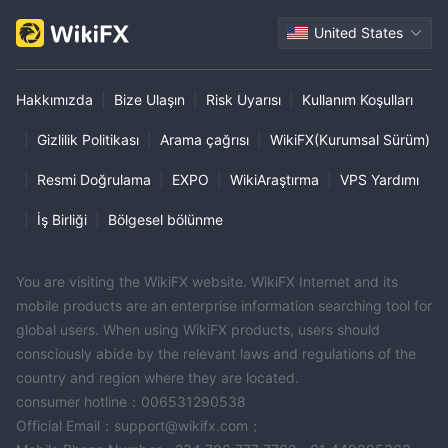
United States
Hakkımızda
|
Bize Ulaşın
|
Risk Uyarısı
|
Kullanım Koşulları
|
Gizlilik Politikası
|
Arama çağrısı
|
WikiFX(Kurumsal Sürüm)
|
Resmi Doğrulama
|
EXPO
|
WikiAraştırma
|
VPS Yardımı
|
İş Birliği
|
Bölgesel bölünme
You are visiting the WikiFX website. WikiFX Internet and its
mobile products are an enterprise information searching tool for
global users. When using WikiFX products, users should
consciously abide by the relevant laws and regulations of the
country and region where they are located.
consumer hotline：006531290538
Official Email：support@wikifx.com；