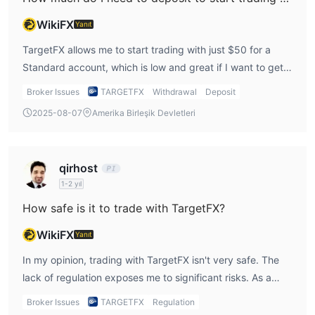
WikiFX
Yanıt
TargetFX allows me to start trading with just $50 for a
Standard account, which is low and great if I want to get
my feet wet in the market without committing a large sum.
Broker Issues
TARGETFX
Withdrawal
Deposit
However, if I choose the Pro or ECN accounts, the
2025-08-07
Amerika Birleşik Devletleri
minimum deposit is much higher, at $2,000 and $5,000
respectively.
qirhost
1-2 yıl
How safe is it to trade with TargetFX?
WikiFX
Yanıt
In my opinion, trading with TargetFX isn't very safe. The
lack of regulation exposes me to significant risks. As a
trader, I prefer platforms with regulatory oversight to
Broker Issues
TARGETFX
Regulation
ensure that my funds are protected and that the broker