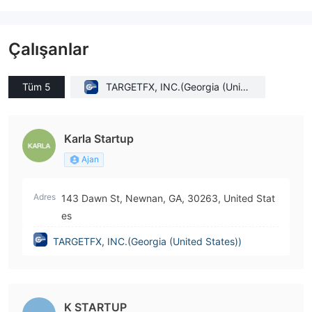
Çalışanlar
Tüm 5
TARGETFX, INC.(Georgia (Unite
d States))
Karla Startup
Ajan
Adres
143 Dawn St, Newnan, GA, 30263, United Stat
es
TARGETFX, INC.(Georgia (United States))
K STARTUP