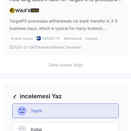
WikiFX
Yanıt
TargetFX processes withdrawals via bank transfer in 3-5
business days, which is typical for many brokers.
However, if I use e-payment methods like Skrill or Neteller,
Broker Issues
TARGETFX
Withdrawal
Deposit
my withdrawal will be processed instantly, which I find
2025-07-26
Amerika Birleşik Devletleri
convenient for quicker access to my funds.
Daha fazlası değil
incelemesi Yaz
Teşhir
Doğal