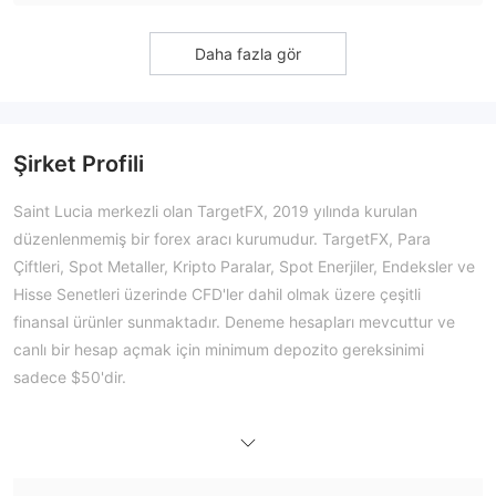
Daha fazla gör
Şirket Profili
Saint Lucia merkezli olan TargetFX, 2019 yılında kurulan
düzenlenmemiş bir forex aracı kurumudur. TargetFX, Para
Çiftleri, Spot Metaller, Kripto Paralar, Spot Enerjiler, Endeksler ve
Hisse Senetleri üzerinde CFD'ler dahil olmak üzere çeşitli
finansal ürünler sunmaktadır. Deneme hesapları mevcuttur ve
canlı bir hesap açmak için minimum depozito gereksinimi
sadece $50'dir.
Artıları ve Eksileri
TargetFX Güvenilir mi?
herhangi bir saygın finansal kurum
Hayır, TargetFX
tarafından düzenlenmemiştir
. Riskin farkında olun!