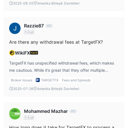
2025-08-05
Amerika Birleşik Devletleri
follows strict financial standards.
Razzie87
1-2 yıl
Are there any withdrawal fees at TargetFX?
WikiFX
Yanıt
TargetFX has unspecified withdrawal fees, which makes
me cautious. While it’s great that they offer multiple
withdrawal methods, the lack of transparency on fees
Broker Issues
TARGETFX
Fees and Spreads
could lead to unexpected costs when I decide to withdraw
2025-07-26
Amerika Birleşik Devletleri
my funds. I would make sure to check the fees for my
chosen withdrawal method beforehand.
Mohammed Mazhar
1-2 yıl
How long does it take for TargetFX to process a withdrawal?