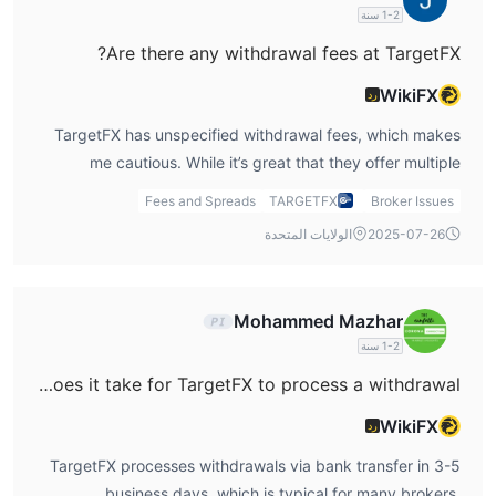
1-2 سنة
Are there any withdrawal fees at TargetFX?
WikiFX
رد
TargetFX has unspecified withdrawal fees, which makes
me cautious. While it’s great that they offer multiple
withdrawal methods, the lack of transparency on fees
Fees and Spreads
TARGETFX
Broker Issues
could lead to unexpected costs when I decide to withdraw
2025-07-26
الولايات المتحدة
my funds. I would make sure to check the fees for my
chosen withdrawal method beforehand.
Mohammed Mazhar
1-2 سنة
How long does it take for TargetFX to process a withdrawal?
WikiFX
رد
TargetFX processes withdrawals via bank transfer in 3-5
business days, which is typical for many brokers.