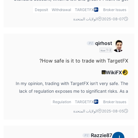
my feet wet in the market without committing a large sum.
Deposit
Withdrawal
TARGETFX
Broker Issues
However, if I choose the Pro or ECN accounts, the
2025-08-07
الولايات المتحدة
minimum deposit is much higher, at $2,000 and $5,000
respectively.
qirhost
1-2 سنة
How safe is it to trade with TargetFX?
WikiFX
رد
In my opinion, trading with TargetFX isn't very safe. The
lack of regulation exposes me to significant risks. As a
trader, I prefer platforms with regulatory oversight to
Regulation
TARGETFX
Broker Issues
ensure that my funds are protected and that the broker
2025-08-05
الولايات المتحدة
follows strict financial standards.
Razzie87