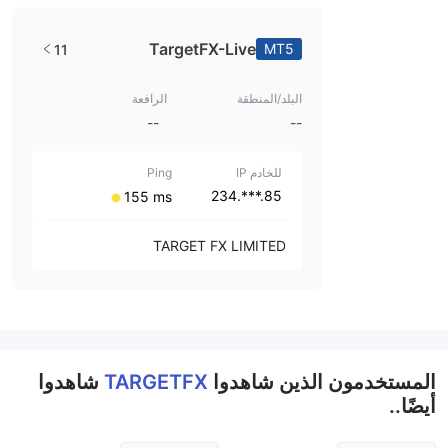
TargetFX-Live
MT5
11
البلد/المنطقة
الرافعة
--
--
للخادم IP
Ping
85.***.234
⁦155 ms⁩
TARGET FX LIMITED
المستخدمون الذين شاهدوا
TARGETFX
شاهدوا
أيضًا..