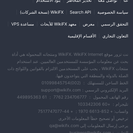
عنا
|
تواصل معنا
|
تحذير المخاطر
|
بنود الاستخدام
|
سياسة الخصوصية
|
Search API
|
WikiFX (نسخة الشركات)
|
التحقق الرسمي
|
معرض
|
معهد WikiFX للأبحاث
|
مساعدة VPS
|
التعاون التجاري
|
الأقسام الإقليمية
نت تزور موقع WikiFX. WikiFX Internet ومنتجاته المحمولة هي أداة
بحث عن معلومات المؤسسة للمستخدمين العالميين. عند استخدام
منتجات WikiFX ، يجب على المستخدمين الالتزام بالقوانين واللوائح ذات
الصلة بالدولة والمنطقة التي يتواجدون فيها.
الخط الساخن للمستهلك ： (002)01099845754
البريد الإلكتروني الرسمي：support@wikifx.com
رقم الهاتف المحمول ： 234706777 7762 ； 61 449895363
تليجرام： +60 103342306
واتساب: + 852-6613 1970； + 44-7517747077
ترخيص أو تصحيح خطأ المعلومات الأخرى
يرجى إرسال المعلومات إلى qa@wikifx.com
التعاون ：business@wikifx.com