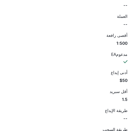
--
العملة
--
أقصى رافعة
1:500
مدعومEA
أدنى إيداع
$50
أقل سبريد
1.5
طريقة الإيداع
--
طريقة السحب