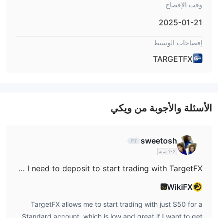
وقت الإفصاح
فقدان رأس المال المودع. استخدام الرافعة المالية يمكن أن يعمل
2025-01-21
لصالحك وضدك.
الانتشار والعمولة
إفصاحات الوسيط
TargetFX يقدم انتشارًا وعمولات مختلفة وفقًا لأنواع الحسابات المختلفة.
TARGETFX
منصة التداول
الإيداع والسحب
تحويل البنك والدفع الإلكتروني مثل Skrill و
TargetFX يقبل
Neteller و Cryptos
كطرق دفع. TargetFX يفرض رسوم سحب بناءً
الأسئلة والأجوبة من ويكي
على الطريقة المختارة، ولكن لم يتم تحديدها.
sweetosh
1-2 سنة
How much do I need to deposit to start trading with TargetFX?
WikiFX
رد
TargetFX allows me to start trading with just $50 for a
Standard account, which is low and great if I want to get