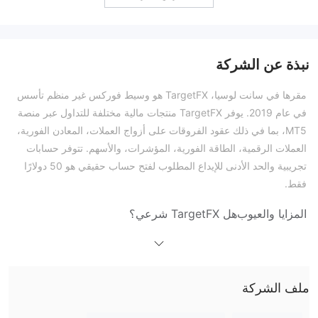
نبذة عن الشركة
مقرها في سانت لوسيا، TargetFX هو وسيط فوركس غير منظم تأسس
في عام 2019. يوفر TargetFX منتجات مالية مختلفة للتداول عبر منصة
MT5، بما في ذلك عقود الفروقات على أزواج العملات، المعادن الفورية،
العملات الرقمية، الطاقة الفورية، المؤشرات، والأسهم. تتوفر حسابات
تجريبية والحد الأدنى للإيداع المطلوب لفتح حساب حقيقي هو 50 دولارًا
فقط.
المزايا والعيوب
هل TargetFX شرعي؟
غير منظم من قبل أي هيئة مالية موثوقة
لا، TargetFX
. يرجى أخذ
الاحتياطات اللازمة!
ما يمكنني التداول به على TargetFX؟
ملف الشركة
عقود
TargetFX يقدم 270 أداة تداول من بين 6 فئات أصول، بما في ذلك