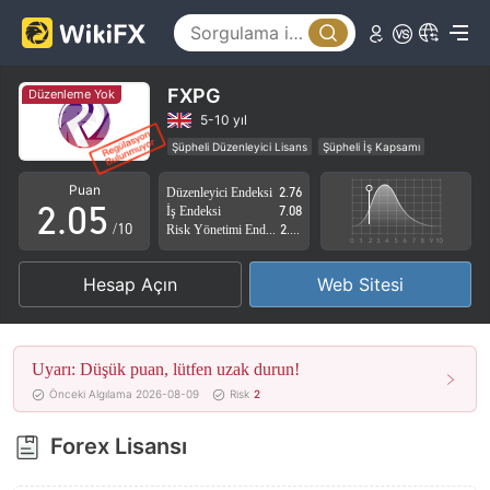
0
1
2
FXPG
Düzenleme Yok
0
3
5-10 yıl
Şüpheli Düzenleyici Lisans
Şüpheli İş Kapsamı
1
4
Yüksek düzeyde potansiyel risk
Puan
Düzenleyici Endeksi
2.76
2
.
0
5
İş Endeksi
7.08
/10
Risk Yönetimi Endeksi
2.90
3
1
6
Hesap Açın
Web Sitesi
4
2
7
5
3
8
Uyarı: Düşük puan, lütfen uzak durun!
6
4
9
Önceki Algılama 2026-08-09
Risk
2
7
5
Forex Lisansı
8
6