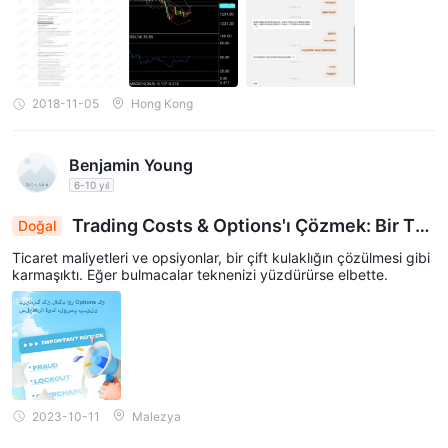
2018-11-05
Hong Kong
Benjamin Young
6-10 yıl
Trading Costs & Options'ı Çözmek: Bir Tut
Doğal
kulu İçin Bir Bulmaca
Ticaret maliyetleri ve opsiyonlar, bir çift kulaklığın çözülmesi gibi
karmaşıktı. Eğer bulmacalar teknenizi yüzdürürse elbette.
2023-10-11
Malezya