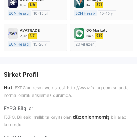
8.56
8.71
Puan
Puan
ECN Hesabı
10-15 yıl
ECN Hesabı
10-15 yıl
Düzenleyici Ülke/Bölge: Avustralya
Düzenleyici Ülke/Bölge: Avustralya
Pazar Yapıcılık (MM)
Pazar Yapıcılık (MM)
AVATRADE
GO Markets
MT4 Tam Lisans
MT4 Tam Lisans
9.51
8.98
Puan
Puan
ECN Hesabı
15-20 yıl
20 yıl üzeri
Düzenleyici Ülke/Bölge: Avustralya
Düzenleyici Ülke/Bölge: Avustralya
Pazar Yapıcılık (MM)
Pazar Yapıcılık (MM)
MT4 Tam Lisans
cTrader
Şirket Profili
Not
: FXPG'un resmi web sitesi: http://www.fx-pg.com şu anda
normal olarak erişilemez durumda.
FXPG Bilgileri
düzenlenmemiş
FXPG, Birleşik Krallık'ta kayıtlı olan
bir aracı
kurumdur.