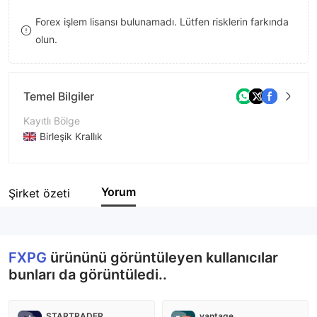
9
7
Forex işlem lisansı bulunamadı. Lütfen risklerin farkında
olun.
8
9
Temel Bilgiler
Kayıtlı Bölge
Birleşik Krallık
İşletme Dönemi
5-10 yıl
Yorum
Şirket özeti
Şirket Adı
FXPG
FXPG
ürününü görüntüleyen kullanıcılar
bunları da görüntüledi..
STARTRADER
vantage