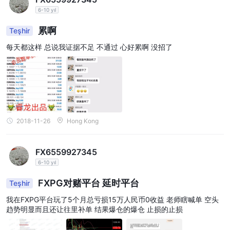
6-10 yıl
累啊
Teşhir
每天都这样 总说我证据不足 不通过 心好累啊 没招了
2018-11-26
Hong Kong
FX6559927345
6-10 yıl
FXPG对赌平台 延时平台
Teşhir
我在FXPG平台玩了5个月总亏损15万人民币0收益 老师瞎喊单 空头
趋势明显而且还让往里补单 结果爆仓的爆仓 止损的止损