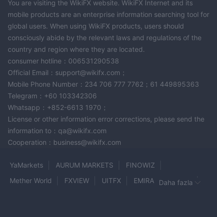
You are visiting the WikiFX website. WikiFX Internet and its
mobile products are an enterprise information searching tool for
global users. When using WikiFX products, users should
consciously abide by the relevant laws and regulations of the
country and region where they are located.
consumer hotline：006531290538
Official Email：support@wikifx.com；
Mobile Phone Number：234 706 777 7762；61 449895363
Telegram：+60 103342306
Whatsapp：+852-6613 1970；
License or other information error corrections, please send the
information to：qa@wikifx.com
Cooperation：business@wikifx.com
YaMarkets
AURUM MARKETS
FINOWIZ
Mether World
FXVIEW
UITFX
EMIRAX MARKETS
Daha fazla
FOREX.com
BLAZE MARKETS
AXISFX
amana
Savexa
FXROAD.com
TradeProx