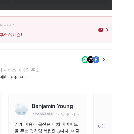
026-08-07
2
 주의하세요!
객 서비스 이메일 주소
fo@fx-pg.com
락번호
2071176465
사 웹사이트
Benjamin Young
tp://www.fx-pg.com
말레이시아
인증 되지 않음
거래 비용과 옵션은 마치 이어버드
4
를 푸는 것처럼 복잡했습니다. 퍼즐