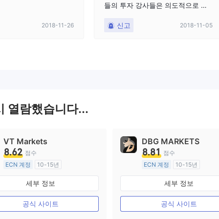
들의 투자 강사들은 의도적으로 잘
못된 방향을 제시했습니다. 내 입장
신고
2018-11-26
2018-11-05
은 청산되었다.
시 열람했습니다...
VT Markets
DBG MARKETS
8.62
8.81
점수
점수
ECN 계정
10-15년
ECN 계정
10-15년
호주 규제
호주 규제
세부 정보
세부 정보
외환 거래 라이선스 (MM)
외환 거래 라이선스 (MM)
마스터 레이블 MT4
마스터 레이블 MT4
공식 사이트
공식 사이트