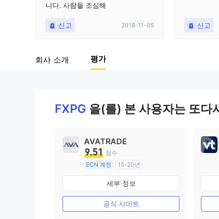
니다. 사람들 조심해
9
신고
신고
2018-11-05
평가
회사 소개
FXPG
을(를) 본 사용자는 또다
AVATRADE
9.51
점수
ECN 계정
15-20년
호주 규제
세부 정보
외환 거래 라이선스 (MM)
마스터 레이블 MT4
공식 사이트