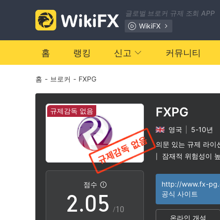
글로벌 브로커 규제 조회 APP
WikiFX
0
홈
랭킹
신고
커뮤니티
홈
-
브로커
-
FXPG
1
2
FXPG
규제감독 없음
영국
|
5-10년
0
3
의문 있는 규제 라이
잠재적 위험성이 
|
1
4
http://www.fx-pg
점수
2
.
0
5
공식 사이트
/10
온라인 개설