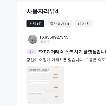
규제에 대한 우려
사용자리뷰
4
FXPG은(는) 다른 기관에 의해 규제되지 않았으며, 이
WikiFX에서의 FXPG 부정적인 리뷰
전체
(4)
중간 평가
(1)
신고
(3)
WikiFX에서는 "노출"이 사용자로부터 받은 구두로 게
거래자들은 비규제 플랫폼에서 거래하기 전에 정보를 
FX6559927345
시오. 위험한 중개업체를 "노출" 섹션에서 신고하면 
6-10년
현재까지 FXPG에 대한 노출은 총 3개 있습니다.
일부 거래자들은 FXPG을(를) 전문적인 서비스와 비
FXPG 거래 데스크 사기 플랫폼입니
신고
과 같습니다: https://www.wikifx.com/en/comments/d
당신이 어떻게 거래하든 잃습니다. 그들은 의도
결론
FXPG와의 거래는 재산 피해의 위험에 노출됩니다. 
를 선택하는 것이 좋습니다. 거래 플랫폼을 선택할 때
다 향상된 보안과 안심을 얻을 수 있습니다.