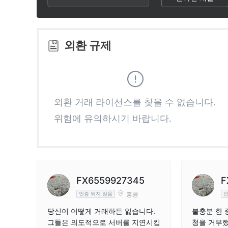
3
1
6
4
2
7
외환 규제
5
3
8
6
4
9
외환 거래 라이선스를 찾을 수 없습니다.
위험에 유의하시기 바랍니다.
7
5
8
6
9
7
FX6559927345
F
홍콩
인증 되지 않음
인
8
당신이 어떻게 거래하든 잃습니다.
불충분 한 
그들은 의도적으로 서버를 지연시킵
청을 거부