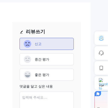
리뷰쓰기
하십
신고
다음
중간 평가
좋은 평가
업체
 보
댓글을 달고 싶은 내용
TOP
입력해 주세요....