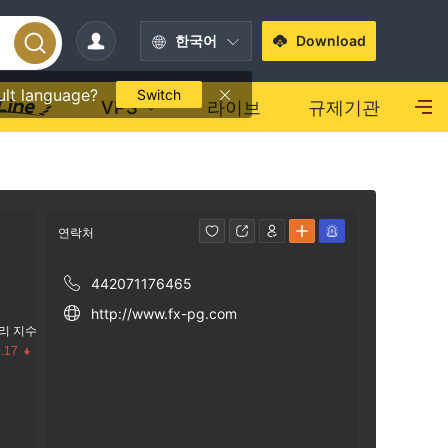
한국어
Download
ult language?
Switch
VPS
라이브
규제기관
연락처
442071176465
http://www.fx-pg.com
리 지수
.17
수