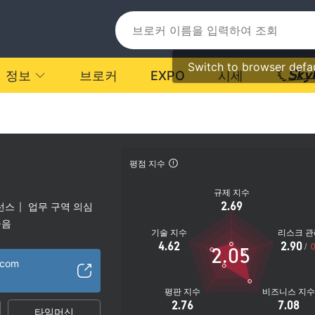
Switch to browser defa
정보
브로커
EXPO
시세
평점 지수
규제 지수
2.69
선스
업무 구역 의심
|
높음
기술 지수
리스크 관
4.62
2.90
/
0
2.05
.com
평판 지수
비즈니스 지
2.76
7.08
타임머신