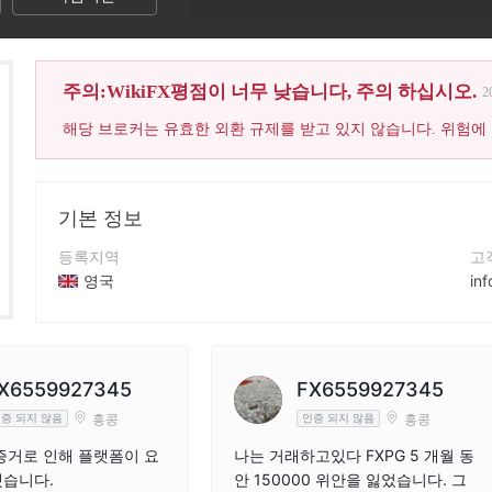
주의:WikiFX평점이 너무 낮습니다, 주의 하십시오.
2
해당 브로커는 유효한 외환 규제를 받고 있지 않습니다. 위험에
기본 정보
등록지역
고
영국
in
운영 기간
연
5-10년
44
회사 전체 이름
회
X6559927345
FX6559927345
FXPG
ht
홍콩
홍콩
증 되지 않음
인증 되지 않음
증거로 인해 플랫폼이 요
나는 거래하고있다 FXPG 5 개월 동
했습니다.
안 150000 위안을 잃었습니다. 그