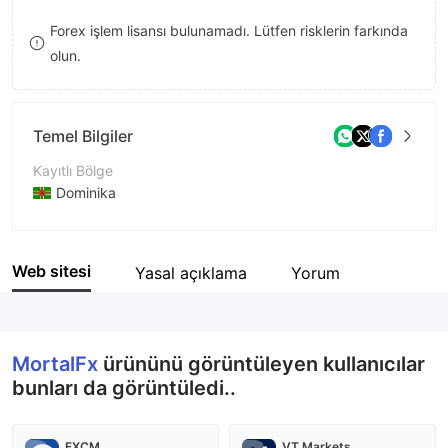
8
8
Forex işlem lisansı bulunamadı. Lütfen risklerin farkında
olun.
9
9
Temel Bilgiler
Kayıtlı Bölge
Dominika
İşletme Dönemi
2-5 yıl
Web sitesi
Yasal açıklama
Yorum
Şirket Adı
MortalFx Ltd
MortalFx
ürününü görüntüleyen kullanıcılar
bunları da görüntüledi..
FXCM
VT Markets