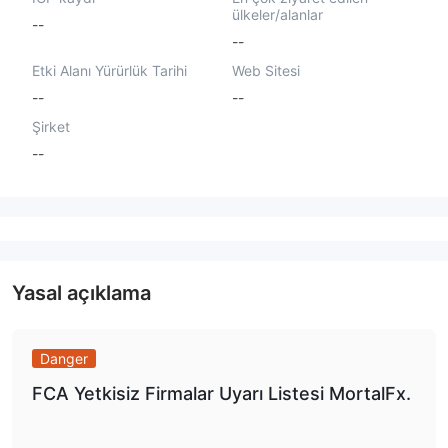
ülkeler/alanlar
--
--
Etki Alanı Yürürlük Tarihi
Web Sitesi
--
--
Şirket
--
Yasal açıklama
Danger
FCA Yetkisiz Firmalar Uyarı Listesi MortalFx.