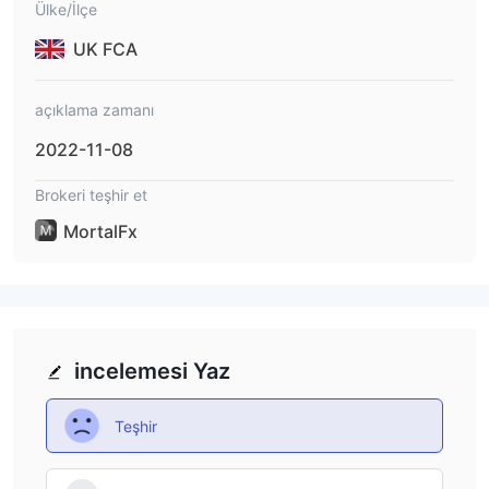
Ülke/İlçe
UK FCA
açıklama zamanı
2022-11-08
Brokeri teşhir et
MortalFx
incelemesi Yaz
Teşhir