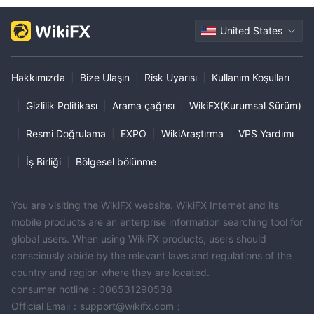
United States
Hakkımızda
|
Bize Ulaşın
|
Risk Uyarısı
|
Kullanım Koşulları
|
Gizlilik Politikası
|
Arama çağrısı
|
WikiFX(Kurumsal Sürüm)
|
Resmi Doğrulama
|
EXPO
|
WikiAraştırma
|
VPS Yardımı
|
İş Birliği
|
Bölgesel bölünme
You are visiting the WikiFX website. WikiFX Internet and its
mobile products are an enterprise information searching tool for
global users. When using WikiFX products, users should
consciously abide by the relevant laws and regulations of the
country and region where they are located.
consumer hotline：006531290538
Official Email：support@wikifx.com；