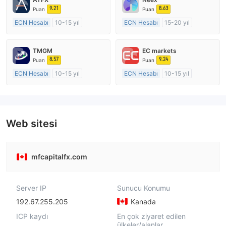
9.21
8.63
Puan
Puan
ECN Hesabı
10-15 yıl
ECN Hesabı
15-20 yıl
Düzenleyici Ülke/Bölge: Avustralya
Düzenleyici Ülke/Bölge: Avustralya
Pazar Yapıcılık (MM)
Pazar Yapıcılık (MM)
TMGM
EC markets
MT4 Tam Lisans
MT4 Tam Lisans
8.57
9.24
Puan
Puan
ECN Hesabı
10-15 yıl
ECN Hesabı
10-15 yıl
Düzenleyici Ülke/Bölge: Avustralya
Düzenleyici Ülke/Bölge: Avustralya
Pazar Yapıcılık (MM)
Pazar Yapıcılık (MM)
MT4 Tam Lisans
MT4 Tam Lisans
Web sitesi
mfcapitalfx.com
Server IP
Sunucu Konumu
192.67.255.205
Kanada
ICP kaydı
En çok ziyaret edilen
ülkeler/alanlar