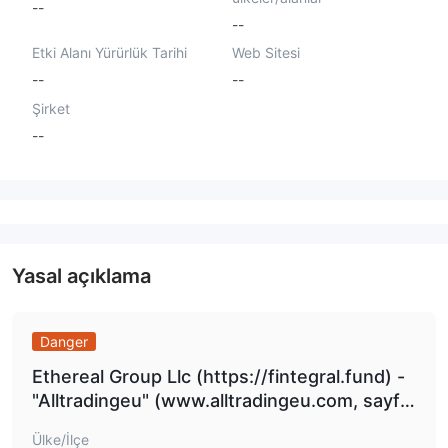
--
--
Etki Alanı Yürürlük Tarihi
Web Sitesi
--
--
Şirket
--
Yasal açıklama
Danger
Ethereal Group Llc (https://fintegral.fund) -
"Alltradingeu" (www.alltradingeu.com, sayfa
https://client.alltradingeu.com) - FinanceCa
Ülke/İlçe