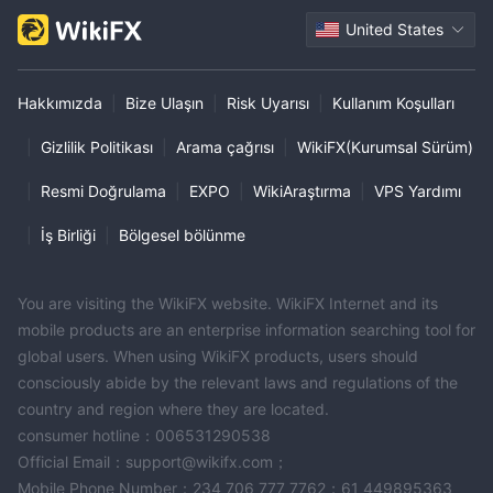
United States
Hakkımızda
|
Bize Ulaşın
|
Risk Uyarısı
|
Kullanım Koşulları
|
Gizlilik Politikası
|
Arama çağrısı
|
WikiFX(Kurumsal Sürüm)
|
Resmi Doğrulama
|
EXPO
|
WikiAraştırma
|
VPS Yardımı
|
İş Birliği
|
Bölgesel bölünme
You are visiting the WikiFX website. WikiFX Internet and its
mobile products are an enterprise information searching tool for
global users. When using WikiFX products, users should
consciously abide by the relevant laws and regulations of the
country and region where they are located.
consumer hotline：006531290538
Official Email：support@wikifx.com；
Mobile Phone Number：234 706 777 7762；61 449895363