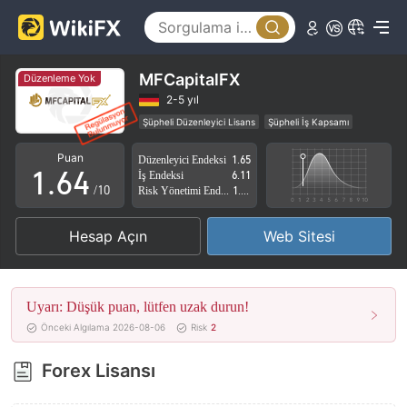
1
2
0
3
1
MFCapitalFX
Düzenleme Yok
4
2
2-5 yıl
Şüpheli Düzenleyici Lisans
Şüpheli İş Kapsamı
0
5
3
Yüksek düzeyde potansiyel risk
Puan
Düzenleyici Endeksi
1.65
1
.
6
4
İş Endeksi
6.11
/10
Risk Yönetimi Endeksi
1.82
2
7
5
Hesap Açın
Web Sitesi
3
8
6
4
9
7
Uyarı: Düşük puan, lütfen uzak durun!
5
8
Önceki Algılama 2026-08-06
Risk
2
6
9
Forex Lisansı
7