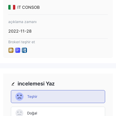
pitalFX Cyprus Ltd (https://financecapitalfx.
com, sayfalar https://client.financecapitalfx.
IT CONSOB
com - https://webtrader.financecapitalfx.co
m) - "MFCapitalFX" (www.mfcapitalfx.com, s
açıklama zamanı
ayfa https://client.mfcapitalfx.com)
2022-11-28
Brokeri teşhir et
incelemesi Yaz
Teşhir
Doğal