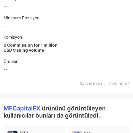
--
Minimum Pozisyon
--
Komisyon
0 Commission for 1 million
USD trading volume
Ürünler
--
Güncellenmiş：
2026-08-06
MFCapitalFX
ürününü görüntüleyen
kullanıcılar bunları da görüntüledi..
ATFX
Neex