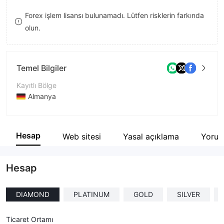
8
Forex işlem lisansı bulunamadı. Lütfen risklerin farkında
olun.
9
Temel Bilgiler
Kayıtlı Bölge
Almanya
İşletme Dönemi
2-5 yıl
Hesap
Web sitesi
Yasal açıklama
Yoru
Şirket Adı
MFCapitalFX.com
Hesap
DIAMOND
PLATINUM
GOLD
SILVER
Ticaret Ortamı