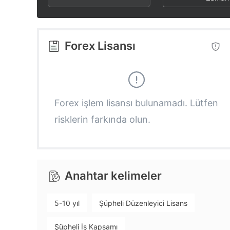
2
4
1
3
5
2
Forex Lisansı
4
6
3
5
7
4
Forex işlem lisansı bulunamadı. Lütfen
risklerin farkında olun.
6
8
5
7
9
6
Anahtar kelimeler
8
7
5-10 yıl
Şüpheli Düzenleyici Lisans
9
8
Şüpheli İş Kapsamı