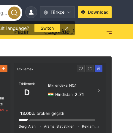
Türkçe
Download
ult language?
Switch
O
Pazar
Etkilemek
İletişim
Etkilemek
+44 
Etki endeksi NO.1
D
k
http
2.71
Hindistan
imi
x.htm
si
16 Gre
.69
13.00%
brokeri geçildi
en, L
AH
Sergi Alanı
Arama İstatistikleri
Reklam
Sosyal Medya İnde