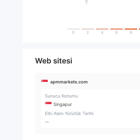
0
2
4
6
8
Web sitesi
apmmarkets.com
Sunucu Konumu
Singapur
Etki Alanı Yürürlük Tarihi
--