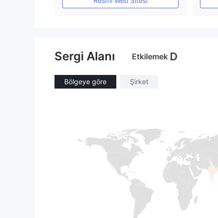
Resmi Web Sitesi
Sergi Alanı
D
Etkilemek
Bölgeye göre
Şirket