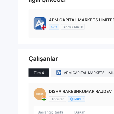
APM CAPITAL MARKETS LIMITED
Aktif
Birleşik Krallık
Çalışanlar
Tüm 4
APM CAPITAL MARKETS LIMI
D(United Kingdom)
DISHA RAKESHKUMAR RAJDEV
Müdür
Hindistan
Başlangıç tarihi
Durum