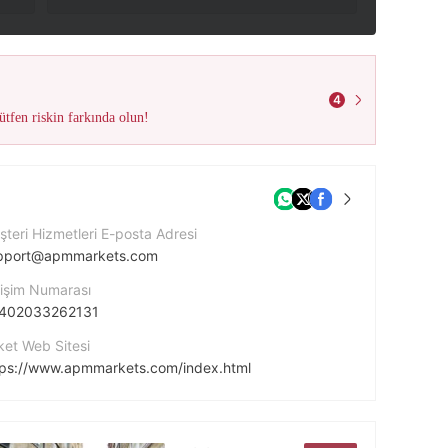
4
tfen riskin farkında olun!
teri Hizmetleri E-posta Adresi
pport@apmmarkets.com
tişim Numarası
402033262131
ket Web Sitesi
tps://www.apmmarkets.com/index.html
ket Adresi
16 Great Queen Street, Convent Garden, London, United Kingdom, WC2B5AH