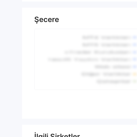
Şecere
İlgili Şirketler