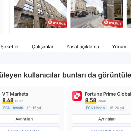
Şirket çalışanı
--
i Şirketler
Çalışanlar
Yasal açıklama
Yorum
eyen kullanıcılar bunları da görüntüle
VT Markets
Fortune Prime Globa
8.68
8.58
Puan
Puan
ECN Hesabı
10-15 yıl
ECN Hesabı
15-20 yıl
Düzenleyici Ülke/Bölge: Avustralya
Ayrıntıları
Ayrıntıları
Pazar Yapıcılık (MM)
Pazar Yapıcılık (MM)
MT4 Tam Lisans
MT4 Tam Lisans