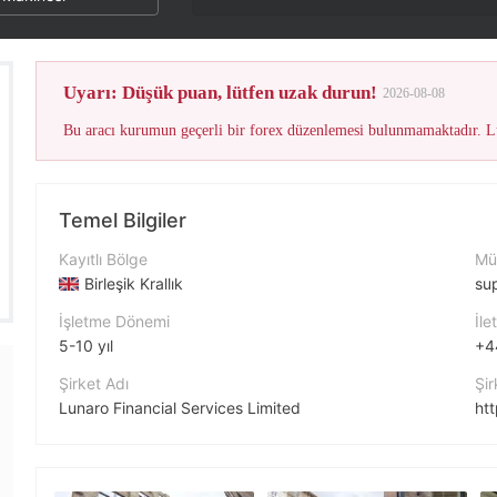
Uyarı: Düşük puan, lütfen uzak durun!
2026-08-08
Bu aracı kurumun geçerli bir forex düzenlemesi bulunmamaktadır. Lü
Temel Bilgiler
Kayıtlı Bölge
Müş
Birleşik Krallık
su
İşletme Dönemi
İle
5-10 yıl
+4
Şirket Adı
Şir
Lunaro Financial Services Limited
ht
Şirket Kısaltması
Şir
APM Capital