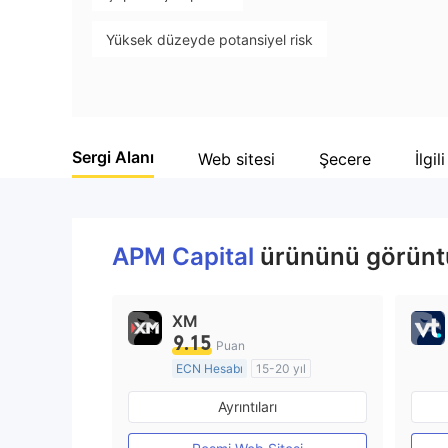
9
Yüksek düzeyde potansiyel risk
Sergi Alanı
Web sitesi
Şecere
İlgil
APM Capital
ürününü görüntül
XM
9.15
Puan
ECN Hesabı
15-20 yıl
Düzenleyici Ülke/Bölge: Avustralya
Ayrıntıları
Pazar Yapıcılık (MM)
MT4 Tam Lisans