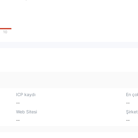
10
ICP kaydı
En çok
--
--
Web Sitesi
Şirket
--
--