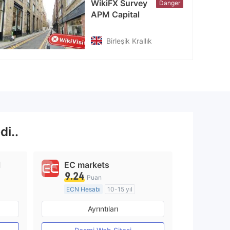
WikiFX Survey
Danger
APM Capital
Birleşik Krallık
di..
l
EC markets
9.24
Puan
ECN Hesabı
10-15 yıl
Düzenleyici Ülke/Bölge: Avustralya
Düzenleyici Ülke/Bölge: Avustralya
Ayrıntıları
Pazar Yapıcılık (MM)
MT4 Tam Lisans