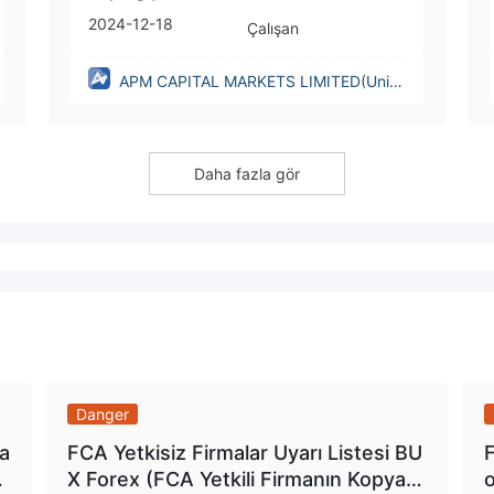
2024-12-18
Çalışan
APM CAPITAL MARKETS LIMITED(Unite
d Kingdom)
Daha fazla gör
Danger
ra
FCA Yetkisiz Firmalar Uyarı Listesi BU
F
t
X Forex (FCA Yetkili Firmanın Kopyas
o