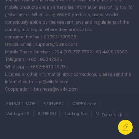
Önemli bir nokta, Elmax Trade tarafından belirli çiftlerin belirli bir
mobile products are an enterprise information searching tool for
tarihe kadar işlem için geçerli olmadığını belirten bir
global users. When using WikiFX products, users should
feragatname sunulmasıdır, bu da işlem ürünlerinin zamanla
consciously abide by the relevant laws and regulations of the
değişebileceğini göstermektedir. Ayrıca, kripto para çiftlerinin
country and region where they are located.
daha yüksek spreadlere sahip olabileceği ve 1:3'e kadar
consumer hotline：006531290538
kaldıraç sunabileceği konusunda yatırımcıları uyarıyorlar, bu da
Official Email：support@wikifx.com；
daha yüksek bir risk seviyesi taşımaktadır.
Mobile Phone Number：234 706 777 7762；61 449895363
Telegram：+60 103342306
Genel olarak, Elmax Trade geniş bir ticaret ürün yelpazesi sunar
Whatsapp：+852-6613 1970；
ve hem forex hem de kripto para meraklılarına hitap eder, bu da
License or other information error corrections, please send the
tüccarların portföylerini çeşitlendirmelerine ve risk toleranslarına
information to：qa@wikifx.com
ve ticaret stratejilerine uygun ürünler seçmelerine olanak tanır.
Cooperation：business@wikifx.com
Bununla birlikte, potansiyel tüccarlar Elmax Trade ile herhangi
bir ticaret faaliyetine girmeden önce ilişkili riskleri dikkatlice
FINSAI TRADE
EZINVEST
CAPEX.com
değerlendirmeli ve kapsamlı bir araştırma yapmalıdır.
Vantage FX
STRIFOR
Trading Pro
Nadex
Daha fazla
Hesap Türleri
Lirunex
Vision FX
YFX Capital
BelleoFX
Elmax Trade, çeşitli hesap türleri sunarak çeşitli deneyim
Nation FX
BITRAGE MARKETS
Real FX
IFIC Bank
seviyelerine ve ticaret tercihlerine sahip olan tüccarları