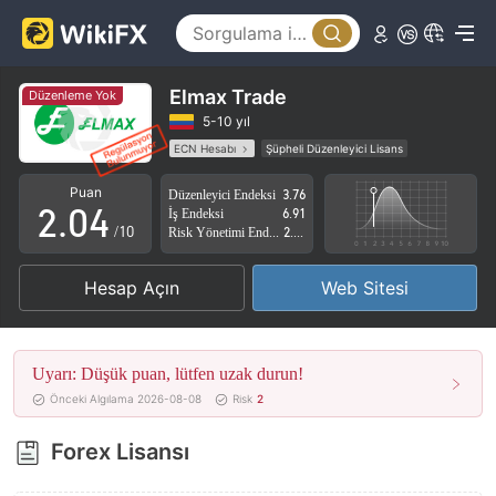
0
1
Elmax Trade
Düzenleme Yok
0
2
5-10 yıl
ECN Hesabı
Şüpheli Düzenleyici Lisans
1
3
Şüpheli İş Kapsamı
Yüksek düzeyde potansiyel risk
Puan
Düzenleyici Endeksi
3.76
2
.
0
4
İş Endeksi
6.91
/10
Risk Yönetimi Endeksi
2.83
3
1
5
Hesap Açın
Web Sitesi
4
2
6
5
3
7
Uyarı: Düşük puan, lütfen uzak durun!
6
4
8
Önceki Algılama 2026-08-08
Risk
2
7
5
9
Forex Lisansı
8
6