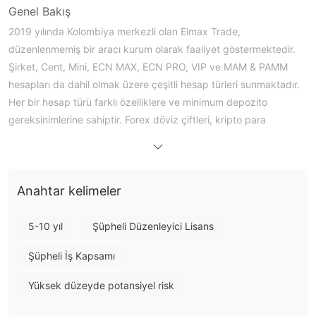
Genel Bakış
2019 yılında Kolombiya merkezli olan Elmax Trade,
düzenlenmemiş bir aracı kurum olarak faaliyet göstermektedir.
Şirket, Cent, Mini, ECN MAX, ECN PRO, VIP ve MAM & PAMM
hesapları da dahil olmak üzere çeşitli hesap türleri sunmaktadır.
Her bir hesap türü farklı özelliklere ve minimum depozito
gereksinimlerine sahiptir. Forex döviz çiftleri, kripto para
birimleri/CFD'ler ve endeksler gibi çeşitli ticaret ürünlerine erişim
sağlanabilir. Elmax Trade, popüler MetaTrader 4 (MT4) ticaret
platformunu sağlamakta ve seçilen hesap türüne bağlı olarak
Anahtar kelimeler
farklı spreadler sunmaktadır. Telefon, e-posta ve iletişim formu
aracılığıyla müşteri desteği sağlamaktadır, ancak ödeme
yöntemleri ve demo hesapların mevcudiyeti hakkında belirli
5-10 yıl
Şüpheli Düzenleyici Lisans
ayrıntılar web sitesinde belirtilmemiştir. İlgilenen tüccarlar, Elmax
Şüpheli İş Kapsamı
Trade brokerini tercih etmeden önce dikkatli olmalı ve detaylı
araştırma yapmalıdır.
Yüksek düzeyde potansiyel risk
Düzenleme