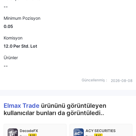
--
Minimum Pozisyon
0.05
Komisyon
12.0 Per Std. Lot
Ürünler
--
Güncellenmiş：
2026-08-08
Elmax Trade
ürününü görüntüleyen
kullanıcılar bunları da görüntüledi..
DecodeFX
ACY SECURITIES
8.55
8.62