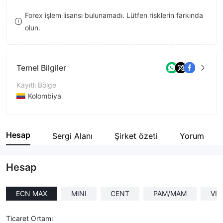
9
7
Forex işlem lisansı bulunamadı. Lütfen risklerin farkında
olun.
8
9
Temel Bilgiler
Kayıtlı Bölge
Kolombiya
İşletme Dönemi
5-10 yıl
Hesap
Sergi Alanı
Şirket özeti
Yorum
Şirket Adı
Elmax Trade International Inc.
Hesap
ECN MAX
MINI
CENT
PAM/MAM
VIP
Ticaret Ortamı