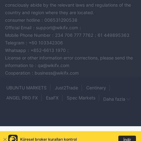
consciously abide by the relevant laws and regulations of the
country and region where they are located.
consumer hotline：006531290538
Official Email：support@wikifx.com；
Mobile Phone Number：234 706 777 7762；61 449895363
Telegram：+60 103342306
Whatsapp：+852-6613 1970；
License or other information error corrections, please send the
information to：qa@wikifx.com
Cooperation：business@wikifx.com
UBUNTU MARKETS
Just2Trade
Centinary
ANGEL PRO FX
EsaFX
Spec Markets
Daha fazla
MONSTRADE
BREAKAWAY
AZETA-SA
MSG
REVO TRADE
ABET
KING TRADE
BitmaX
ICE FX
FOREX SPORT
Groww
TROYMARKET
8MAX
The Lion
Küresel broker kuralları kontrol
İndir