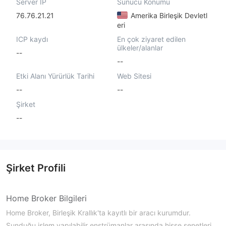
Server IP
Sunucu Konumu
76.76.21.21
Amerika Birleşik Devletl
eri
ICP kaydı
En çok ziyaret edilen
ülkeler/alanlar
--
--
Etki Alanı Yürürlük Tarihi
Web Sitesi
--
--
Şirket
--
Şirket Profili
Home Broker Bilgileri
Home Broker, Birleşik Krallık'ta kayıtlı bir aracı kurumdur.
Sunduğu işlem yapılabilir enstrümanlar arasında hisse senetleri