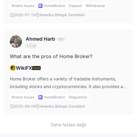
Brazilian users.
Broker Issues
HomeBroker
Deposit
Withdrawal
2025-07-13
Amerika Birleşik Devletleri
Ahmed Harb
1-2 yıl
What are the pros of Home Broker?
WikiFX
Yanıt
Home Broker offers a variety of tradable instruments,
including stocks and cryptocurrencies. It also provides a
practice account and a mobile-friendly platform, making it
Broker Issues
HomeBroker
Regulation
accessible for traders on the go.
2025-06-09
Amerika Birleşik Devletleri
Daha fazlası değil