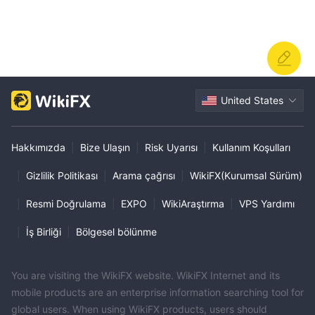
United States
Hakkımızda
|
Bize Ulaşın
|
Risk Uyarısı
|
Kullanım Koşulları
|
Gizlilik Politikası
|
Arama çağrısı
|
WikiFX(Kurumsal Sürüm)
|
Resmi Doğrulama
|
EXPO
|
WikiAraştırma
|
VPS Yardımı
|
İş Birliği
|
Bölgesel bölünme
You are visiting the WikiFX website. WikiFX Internet and its
mobile products are an enterprise information searching tool for
global users. When using WikiFX products, users should