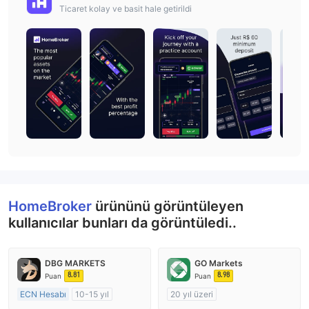
Ticaret kolay ve basit hale getirildi
HomeBroker
ürününü görüntüleyen
kullanıcılar bunları da görüntüledi..
DBG MARKETS
GO Markets
8.81
8.98
Puan
Puan
ECN Hesabı
10-15 yıl
20 yıl üzeri