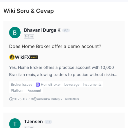
optimize edilmiş bir uygulama aracılığıyla erişilebilir.
Wiki Soru & Cevap
Para Yatırma ve Çekme
Minimum para yatırma miktarı R$60'dır. Home Broker,
Bhavani Durga K
Brezilya'da güvenli, hızlı ve kolay bir ödeme yöntemi olan Pix
1-2 yıl
aracılığıyla para yatırma ve çekme işlemlerini desteklemektedir.
Does Home Broker offer a demo account?
WikiFX
Yanıt
Yes, Home Broker offers a practice account with 10,000
Brazilian reais, allowing traders to practice without risking
real money.
Broker Issues
HomeBroker
Leverage
Instruments
Platform
Account
2025-07-18
Amerika Birleşik Devletleri
TJensen
1-2 yıl