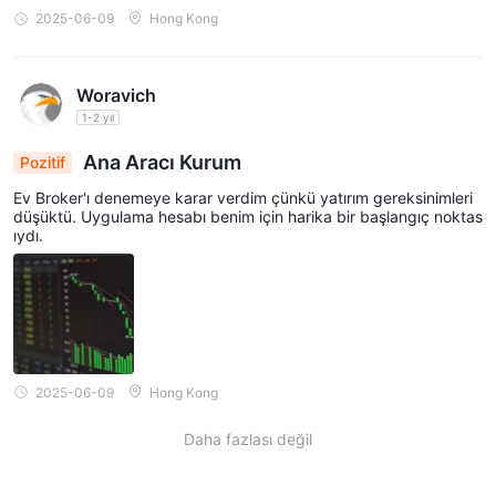
2025-06-09
Hong Kong
Woravich
1-2 yıl
Ana Aracı Kurum
Pozitif
Ev Broker'ı denemeye karar verdim çünkü yatırım gereksinimleri
düşüktü. Uygulama hesabı benim için harika bir başlangıç noktas
ıydı.
2025-06-09
Hong Kong
Daha fazlası değil