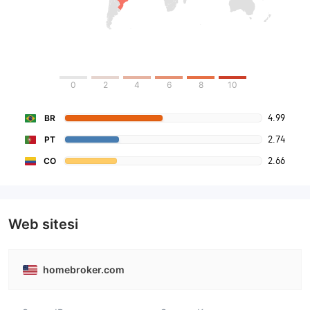
0
2
4
6
8
10
4.99
BR
2.74
PT
2.66
CO
Web sitesi
homebroker.com