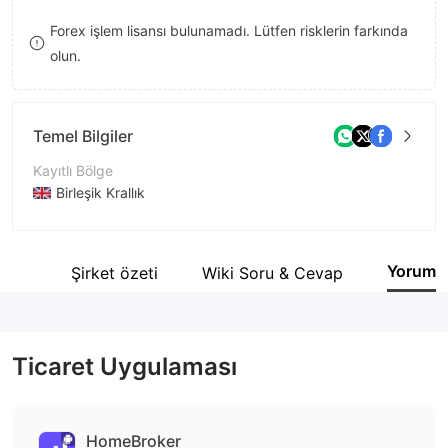
9
7
Forex işlem lisansı bulunamadı. Lütfen risklerin farkında
olun.
8
9
Temel Bilgiler
Kayıtlı Bölge
Birleşik Krallık
İşletme Dönemi
2-5 yıl
Yorum
tesi
Şirket özeti
Wiki Soru & Cevap
Şirket Adı
Home Broker
Ticaret Uygulaması
HomeBroker