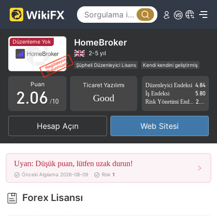
1
2
3
HomeBroker
Düzenleme Yok
0
4
2-5 yıl
Şüpheli Düzenleyici Lisans
Kendi kendini geliştirmiş
1
5
Yüksek düzeyde potansiyel risk
Puan
Ticaret Yazılımı
Düzenleyici Endeksi
4.84
2
.
0
6
İş Endeksi
5.80
Good
/10
Risk Yönetimi Endeksi
2.87
3
1
7
Hesap Açın
Web Sitesi
4
2
8
5
3
9
Uyarı: Düşük puan, lütfen uzak durun!
6
4
Önceki Algılama 2026-08-09
Risk
1
7
5
Forex Lisansı
8
6