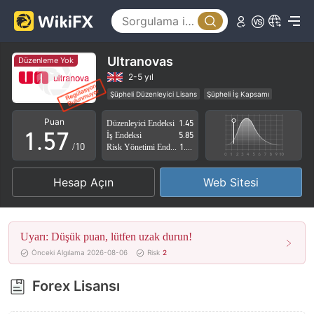
0
2
1
3
2
4
Ultranovas
Düzenleme Yok
3
5
2-5 yıl
Şüpheli Düzenleyici Lisans
Şüpheli İş Kapsamı
0
4
6
Yüksek düzeyde potansiyel risk
Puan
Düzenleyici Endeksi
1.45
1
.
5
7
İş Endeksi
5.85
/10
Risk Yönetimi Endeksi
1.67
2
6
8
Hesap Açın
Web Sitesi
3
7
9
4
8
Uyarı: Düşük puan, lütfen uzak durun!
5
9
Önceki Algılama 2026-08-06
Risk
2
6
Forex Lisansı
7