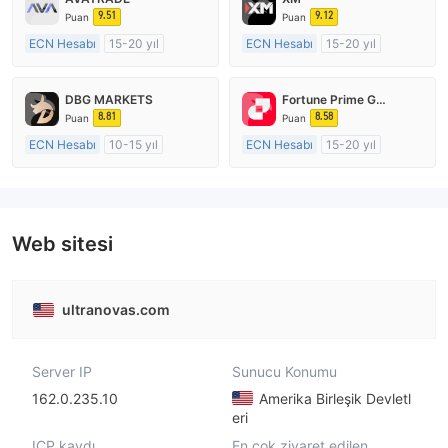
9.51
9.12
Puan
Puan
ECN Hesabı
15-20 yıl
ECN Hesabı
15-20 yıl
Düzenleyici Ülke/Bölge: Avustralya
Düzenleyici Ülke/Bölge: Avustralya
Pazar Yapıcılık (MM)
Pazar Yapıcılık (MM)
DBG MARKETS
Fortune Prime Global
MT4 Tam Lisans
MT4 Tam Lisans
8.81
8.58
Puan
Puan
ECN Hesabı
10-15 yıl
ECN Hesabı
15-20 yıl
Düzenleyici Ülke/Bölge: Avustralya
Düzenleyici Ülke/Bölge: Avustralya
Pazar Yapıcılık (MM)
Pazar Yapıcılık (MM)
MT4 Tam Lisans
MT4 Tam Lisans
Web sitesi
ultranovas.com
Server IP
Sunucu Konumu
162.0.235.10
Amerika Birleşik Devletl
eri
ICP kaydı
En çok ziyaret edilen