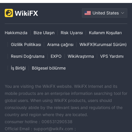
United States
Hakkımızda
|
Bize Ulaşın
|
Risk Uyarısı
|
Kullanım Koşulları
|
Gizlilik Politikası
|
Arama çağrısı
|
WikiFX(Kurumsal Sürüm)
|
Resmi Doğrulama
|
EXPO
|
WikiAraştırma
|
VPS Yardımı
|
İş Birliği
|
Bölgesel bölünme
You are visiting the WikiFX website. WikiFX Internet and its
mobile products are an enterprise information searching tool for
global users. When using WikiFX products, users should
consciously abide by the relevant laws and regulations of the
country and region where they are located.
consumer hotline：006531290538
Official Email：support@wikifx.com；