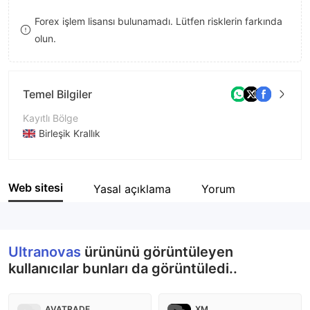
8
Forex işlem lisansı bulunamadı. Lütfen risklerin farkında
olun.
9
Temel Bilgiler
Kayıtlı Bölge
Birleşik Krallık
İşletme Dönemi
2-5 yıl
Web sitesi
Yasal açıklama
Yorum
Şirket Adı
Ultranovas
Ultranovas
ürününü görüntüleyen
kullanıcılar bunları da görüntüledi..
AVATRADE
XM