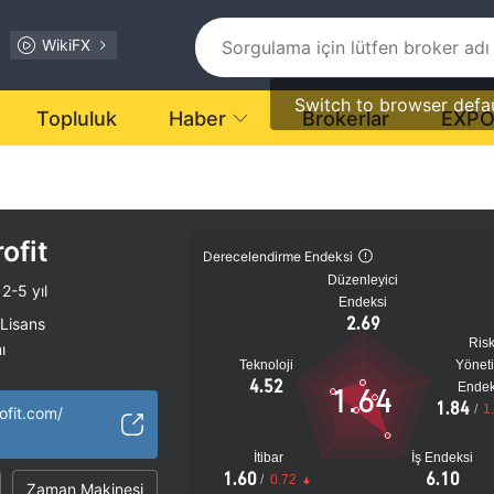
WikiFX
Switch to browser defa
Topluluk
Haber
Brokerlar
EXP
ofit
Derecelendirme Endeksi
Düzenleyici
2-5 yıl
Endeksi
2.69
 Lisans
Ris
ı
Teknoloji
Yönet
tansiyel risk
4.52
Endek
1.64
1.84
/
1
ofit.com/
İtibar
İş Endeksi
1.60
6.10
/
0.72
Zaman Makinesi