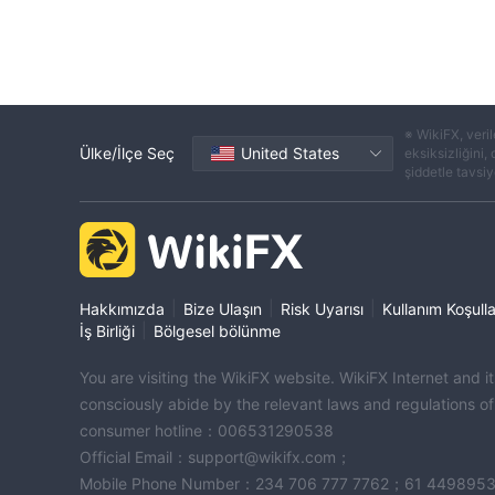
※ WikiFX, veril
Ülke/İlçe Seç
United States
eksiksizliğini,
şiddetle tavsiye
|
|
|
Hakkımızda
Bize Ulaşın
Risk Uyarısı
Kullanım Koşulla
|
İş Birliği
Bölgesel bölünme
You are visiting the WikiFX website. WikiFX Internet and 
consciously abide by the relevant laws and regulations o
consumer hotline：006531290538
Official Email：support@wikifx.com；
Mobile Phone Number：234 706 777 7762；61 449895