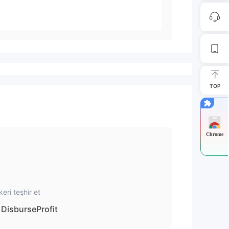
TOP
Chrome
keri teşhir et
DisburseProfit