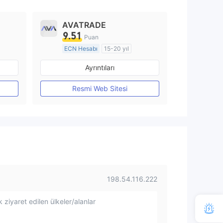
AVATRADE
9.51
Puan
ECN Hesabı
15-20 yıl
Düzenleyici Ülke/Bölge: Avustralya
Düzenleyici Ülke/Bölge: Avustralya
Ayrıntıları
Pazar Yapıcılık (MM)
MT4 Tam Lisans
Resmi Web Sitesi
198.54.116.222
 ziyaret edilen ülkeler/alanlar