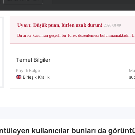
Uyarı: Düşük puan, lütfen uzak durun!
2026-08-09
Bu aracı kurumun geçerli bir forex düzenlemesi bulunmamaktadır. Lü
Temel Bilgiler
Kayıtlı Bölge
Müş
Birleşik Krallık
su
İşletme Dönemi
İle
2-5 yıl
+4
Şirket Adı
Şir
DisburseProfit Limited
htt
üleyen kullanıcılar bunları da görüntü