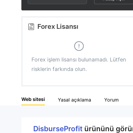
2
7
5
3
8
6
Forex Lisansı
4
9
7
5
8
Forex işlem lisansı bulunamadı. Lütfen
risklerin farkında olun.
6
9
7
Web sitesi
Yasal açıklama
Yorum
8
9
DisburseProfit
ürününü görünt