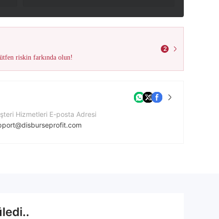
2
tfen riskin farkında olun!
teri Hizmetleri E-posta Adresi
pport@disburseprofit.com
tişim Numarası
47418344797
ket Web Sitesi
ps://disburseprofit.com/
ledi..