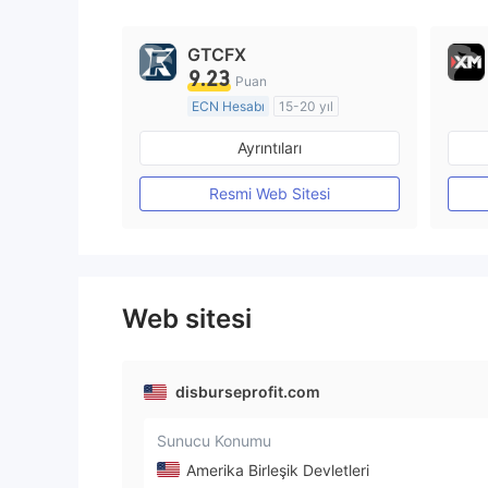
GTCFX
9.23
Puan
ECN Hesabı
15-20 yıl
Düzenleyici Ülke/Bölge: Birleşik Krallık
Ayrıntıları
Pazar Yapıcılık (MM)
MT4 Tam Lisans
Resmi Web Sitesi
Web sitesi
disburseprofit.com
Sunucu Konumu
Amerika Birleşik Devletleri