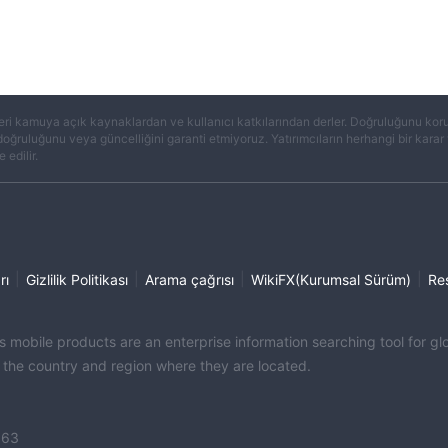
eri kamuya açık kaynaklardan ve kullanıcı katkılarından derler. Doğruluğunu koruma
 doğruluğunu veya güncelliğini garanti etmiyoruz. Yatırımcıların herhangi bir kar
 edilir.
|
|
|
|
rı
Gizlilik Politikası
Arama çağrısı
WikiFX(Kurumsal Sürüm)
Re
its mobile products are an enterprise information searching tool for 
f the country and region where they are located.
363