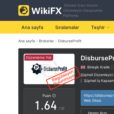
Küresel Aracı Kurum
Düzenleyici Soruşturma
0
Platformu
1
Ana sayfa
Sıralamalar
Teşhir
Ana sayfa
-
Brokerlar
-
DisburseProfit
2
0
3
1
DisbursePr
Düzenleme Yok
Birleşik Krallık
|
4
2
Şüpheli Düzenleyici
Şüpheli İş Kapsam
|
0
5
3
Yüksek düzeyde po
|
https://disbursepr
Puan
1
.
6
4
Web Sitesi
/10
Hesap Açın