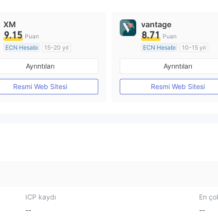
XM
vantage
9.15
8.71
Puan
Puan
ECN Hesabı
15-20 yıl
ECN Hesabı
10-15 yıl
Düzenleyici Ülke/Bölge: Avustralya
Ayrıntıları
Ayrıntıları
Pazar Yapıcılık (MM)
Pazar Yapıcılık (MM)
MT4 Tam Lisans
MT4 Tam Lisans
Resmi Web Sitesi
Resmi Web Sitesi
ICP kaydı
En çok
--
--