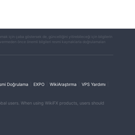
k için çaba göstersek de, güncelliğini yitirebileceği için bilgilerin
ar vermeden önce önemli bilgileri resmi kaynaklarla doğrulamaları
|
|
|
|
smi Doğrulama
EXPO
WikiAraştırma
VPS Yardımı
global users. When using WikiFX products, users should