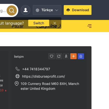
Türkçe
Download
ult language?
Switch
O
Pazar
İletişim
+44 7418344797
k
https://disburseprofit.com/
imi
109 Cunnery Road M60 8XH, Manch
si
ester United Kingdom
.10