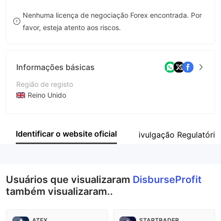
8
Nenhuma licença de negociação Forex encontrada. Por
favor, esteja atento aos riscos.
9
Informações básicas
Região de registo
Reino Unido
Anos de operação
2-5 anos
Identificar o website oficial
ivulgação Regulatória
Empresa
DisburseProfit Limited
Usuários que visualizaram
DisburseProfit
também visualizaram..
ATFX
STARTRADER