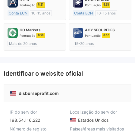
9.21
8.55
Pontuação
Pontuação
Conta ECN
10-15 anos
Conta ECN
10-15 anos
Austrália Regulamento
Austrália Regulamento
Market Marketing (MM)
Market Marketing (MM)
GO Markets
ACY SECURITIES
Etiqueta principal MT4
Etiqueta principal MT4
8.98
8.62
Pontuação
Pontuação
Mais de 20 anos
15-20 anos
Austrália Regulamento
Austrália Regulamento
Market Marketing (MM)
Market Marketing (MM)
cTrader
Etiqueta principal MT4
Identificar o website oficial
disburseprofit.com
IP do servidor
Localização do servidor
198.54.116.222
Estados Unidos
Número de registo
Países/áreas mais visitados