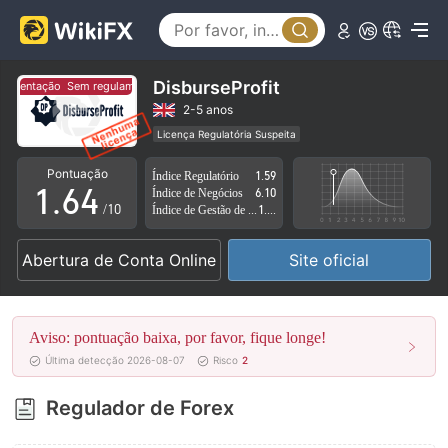
1
2
0
3
1
DisburseProfit
lamentação
Sem regulamentação
4
2
2-5 anos
Licença Regulatória Suspeita
0
5
3
Região de negócios suspeita
Risco potencial alto
Pontuação
Índice Regulatório
1.59
1
.
6
4
Índice de Negócios
6.10
/10
Índice de Gestão de Risco
1.84
2
7
5
Abertura de Conta Online
Site oficial
3
8
6
4
9
7
Aviso: pontuação baixa, por favor, fique longe!
5
8
Última detecção 2026-08-07
Risco
2
6
9
Regulador de Forex
7