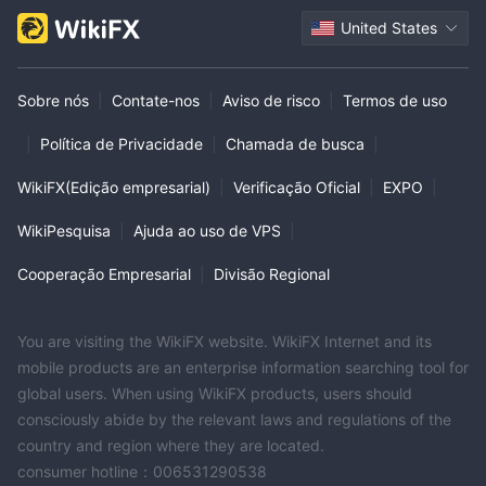
United States
Sobre nós
|
Contate-nos
|
Aviso de risco
|
Termos de uso
|
Política de Privacidade
|
Chamada de busca
|
WikiFX(Edição empresarial)
|
Verificação Oficial
|
EXPO
|
WikiPesquisa
|
Ajuda ao uso de VPS
|
Cooperação Empresarial
|
Divisão Regional
You are visiting the WikiFX website. WikiFX Internet and its
mobile products are an enterprise information searching tool for
global users. When using WikiFX products, users should
consciously abide by the relevant laws and regulations of the
country and region where they are located.
consumer hotline：006531290538