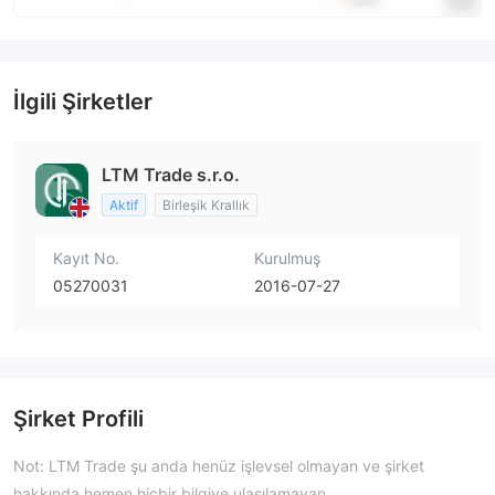
İlgili Şirketler
LTM Trade s.r.o.
Aktif
Birleşik Krallık
Kayıt No.
Kurulmuş
05270031
2016-07-27
Şirket Profili
Not: LTM Trade şu anda henüz işlevsel olmayan ve şirket
hakkında hemen hiçbir bilgiye ulaşılamayan