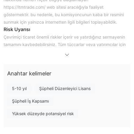
https://ltmtrade.com/ web sitesi aracılığıyla faaliyet
göstermektir. bu nedenle, bu komisyoncunun kaba bir resmini
sunmak için yalnızca internetten ilgili bilgileri toplayabildik.
Risk Uyarısı
Çevrimiçi ticaret önemli riskler içerir ve yatırdığınız sermayenin
tamamını kaybedebilirsiniz. Tüm tüccarlar veya yatırımcılar için
uygun değildir. Lütfen ilgili riskleri anladığınızdan emin olun ve
bu makalede yer alan bilgilerin yalnızca genel bilgi amaçlı
olduğunu unutmayın.
Anahtar kelimeler
Genel Bilgiler ve Yönetmelik
LTM TradeBirleşik Krallık'ta kayıtlı olan ve müşterilerine endüstri
5-10 yıl
Şüpheli Düzenleyici Lisans
standardı metatrader4 ticaret platformu sağladığını iddia eden
bir finansal hizmetler şirketi olduğu iddia ediliyor.
Şüpheli İş Kapsamı
Bu aracı kurumun web sitesine erişilemediğinden, ticari varlıkları,
kaldıracı, spreadleri, minimum mevduatı vb. hakkında daha
Yüksek düzeyde potansiyel risk
fazla ayrıntı elde edemedik.
Yönetmeliğe gelince, doğrulandı LTM Trade şu anda geçerli bir