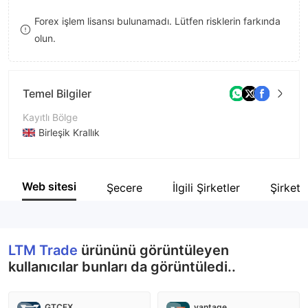
9
7
9
Forex işlem lisansı bulunamadı. Lütfen risklerin farkında
olun.
8
9
Temel Bilgiler
Kayıtlı Bölge
Birleşik Krallık
İşletme Dönemi
5-10 yıl
Web sitesi
Şecere
İlgili Şirketler
Şirket 
Şirket Adı
LTM Trade
LTM Trade
ürününü görüntüleyen
kullanıcılar bunları da görüntüledi..
GTCFX
vantage