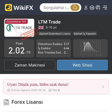
LTM Trade
Düzenleme Yok
0
0
5-10 yıl
Şüpheli Düzenleyici Lisans
Şüpheli İş Kapsamı
1
1
Yüksek düzeyde potansiyel risk
Puan
Düzenleyici Endeksi
3.17
2
.
0
2
İş Endeksi
6.44
/10
Risk Yönetimi Endeksi
2.81
3
1
3
Zaman Makinesi
Web Sitesi
4
2
4
5
3
5
Uyarı: Düşük puan, lütfen uzak durun!
6
4
6
Önceki Algılama 2026-08-06
Risk
2
7
5
7
Forex Lisansı
8
6
8