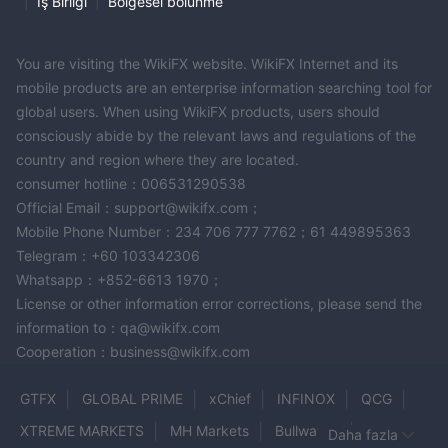
|
İş Birliği
|
Bölgesel bölünme
You are visiting the WikiFX website. WikiFX Internet and its
mobile products are an enterprise information searching tool for
global users. When using WikiFX products, users should
consciously abide by the relevant laws and regulations of the
country and region where they are located.
consumer hotline：006531290538
Official Email：support@wikifx.com；
Mobile Phone Number：234 706 777 7762；61 449895363
Telegram：+60 103342306
Whatsapp：+852-6613 1970；
License or other information error corrections, please send the
information to：qa@wikifx.com
Cooperation：business@wikifx.com
GTFX
GLOBAL PRIME
xChief
INFINOX
QCG
XTREME MARKETS
MH Markets
Bullwaves
Daha fazla