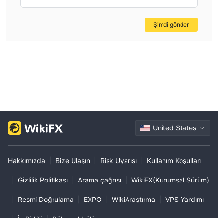
Müşteri desteği
LTM Trades müşteri desteğine telefonla ulaşılabilir: +39 (06)
Şimdi gönder
9762 0509, e-posta: support@ltmtrade.com. şirket adresi: 3er
piso, 28 throgmorton street londres ec2n 2an reino unido.
Artılar ve eksiler
Sıkça Sorulan Sorular (SSS)
United States
Hakkımızda
|
Bize Ulaşın
|
Risk Uyarısı
|
Kullanım Koşulları
|
Gizlilik Politikası
|
Arama çağrısı
|
WikiFX(Kurumsal Sürüm)
|
Resmi Doğrulama
|
EXPO
|
WikiAraştırma
|
VPS Yardımı