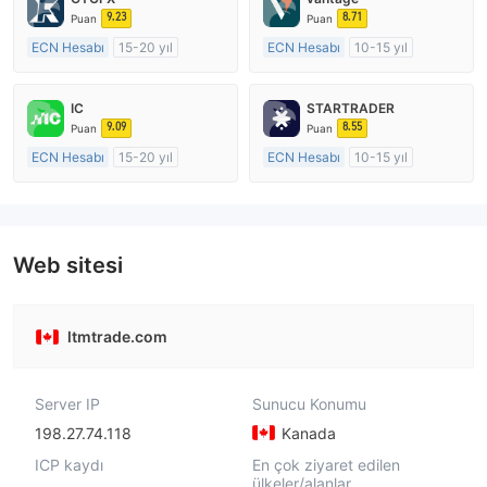
9.23
8.71
Puan
Puan
ECN Hesabı
15-20 yıl
ECN Hesabı
10-15 yıl
Düzenleyici Ülke/Bölge: Birleşik Krallık
Düzenleyici Ülke/Bölge: Avustralya
Pazar Yapıcılık (MM)
Pazar Yapıcılık (MM)
IC
STARTRADER
MT4 Tam Lisans
MT4 Tam Lisans
9.09
8.55
Puan
Puan
ECN Hesabı
15-20 yıl
ECN Hesabı
10-15 yıl
Düzenleyici Ülke/Bölge: Avustralya
Düzenleyici Ülke/Bölge: Avustralya
Pazar Yapıcılık (MM)
Pazar Yapıcılık (MM)
MT4 Tam Lisans
MT4 Tam Lisans
Web sitesi
ltmtrade.com
Server IP
Sunucu Konumu
198.27.74.118
Kanada
ICP kaydı
En çok ziyaret edilen
ülkeler/alanlar