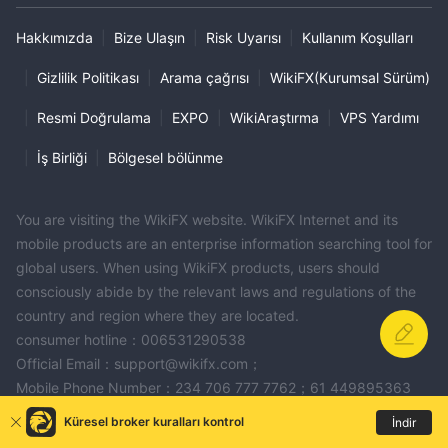
Hakkımızda
|
Bize Ulaşın
|
Risk Uyarısı
|
Kullanım Koşulları
|
Gizlilik Politikası
|
Arama çağrısı
|
WikiFX(Kurumsal Sürüm)
|
Resmi Doğrulama
|
EXPO
|
WikiAraştırma
|
VPS Yardımı
|
İş Birliği
|
Bölgesel bölünme
You are visiting the WikiFX website. WikiFX Internet and its
mobile products are an enterprise information searching tool for
global users. When using WikiFX products, users should
consciously abide by the relevant laws and regulations of the
country and region where they are located.
consumer hotline：006531290538
Official Email：support@wikifx.com；
Mobile Phone Number：234 706 777 7762；61 449895363
Telegram：+60 103342306
Küresel broker kuralları kontrol
İndir
Whatsapp：+852-6613 1970；