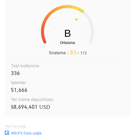
83
Sıralama：
/ 113
Test kullanıcısı
336
İşlemler
51,666
Yer tutma depozitosu
$8,694,401 USD
Veri Kaynağı
WikiFX Data sağla