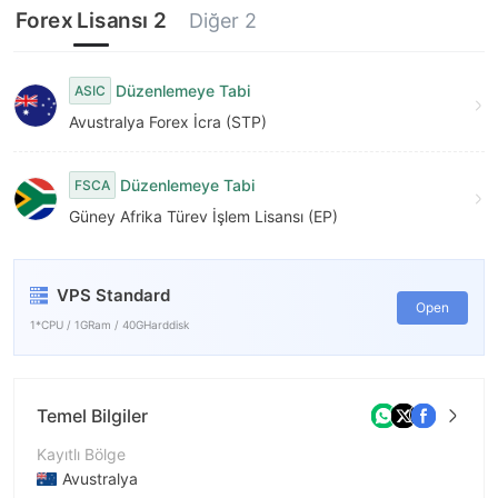
7
Forex Lisansı 2
Diğer 2
8
9
Düzenlemeye Tabi
ASIC
Avustralya Forex İcra (STP)
Düzenlemeye Tabi
FSCA
Güney Afrika Türev İşlem Lisansı (EP)
VPS Standard
Open
1*CPU / 1GRam / 40GHarddisk
Temel Bilgiler
Kayıtlı Bölge
Avustralya