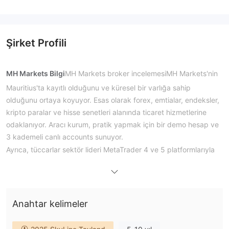
Şirket Profili
MH Markets Bilgi
MH Markets broker incelemesi
MH Markets'nin
Mauritius'ta kayıtlı olduğunu ve küresel bir varlığa sahip
olduğunu ortaya koyuyor. Esas olarak forex, emtialar, endeksler,
kripto paralar ve hisse senetleri alanında ticaret hizmetlerine
odaklanıyor. Aracı kurum, pratik yapmak için bir demo hesap ve
3 kademeli canlı accounts sunuyor.
Ayrıca, tüccarlar sektör lideri MetaTrader 4 ve 5 platformlarıyla
en üst düzey bir ticaret deneyiminin keyfini çıkarabilirler.
MH
Markets broker incelemesi
brokerin sosyal ticaret imkanı
sunduğunu vurguluyor, bu sayede yatırımcılar iletişim
toplulukları içinde başarılı öncüleri takip ederek ve onlarla
Anahtar kelimeler
etkileşime girerek hızlı bir şekilde kar etmeye başlayabiliyor.
Ayrıca, katılımcılar brokerin promosyon programlarına katılarak