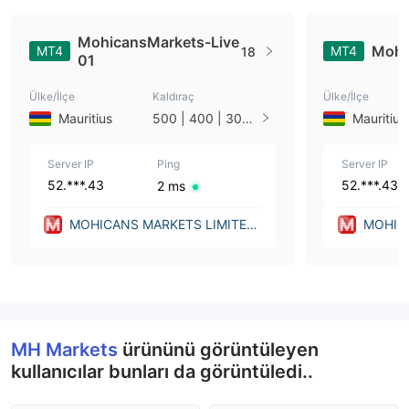
MohicansMarkets-Live
Mohi
MT4
MT4
18
01
Ülke/İlçe
Kaldıraç
Ülke/İlçe
Mauritius
500 | 400 | 300 |
Mauritius
200 | 100 | 50 | 1
Server IP
Ping
Server IP
52.***.43
52.***.43
2 ms
MOHICANS MARKETS LIMITED
MOHIC
(United Kingdom)
(Unite
MH Markets
ürününü görüntüleyen
kullanıcılar bunları da görüntüledi..