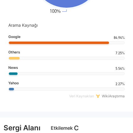
Arama Kaynağı
Google
84.94%
Others
7.25%
News
5.54%
Yahoo
2.27%
Veri Kaynakları
WikiAraştırma
Sergi Alanı
C
Etkilemek