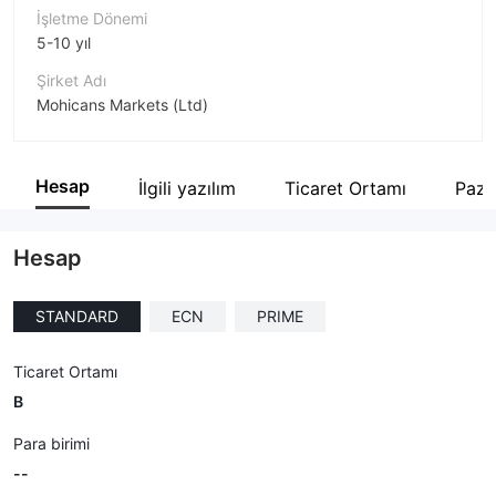
İşletme Dönemi
5-10 yıl
Şirket Adı
Mohicans Markets (Ltd)
Şirket Kısaltması
MH Markets
Hesap
İlgili yazılım
Ticaret Ortamı
Paza
Şirket çalışanı
--
Hesap
STANDARD
ECN
PRIME
Ticaret Ortamı
B
Para birimi
--