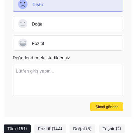
Teşhir
Doğal
Pozitif
Değerlendirmek istedikleriniz
Lütfen giriş yapın...
Şimdi gönder
Tüm
(151)
Pozitif
(144)
Doğal
(5)
Teşhir
(2)