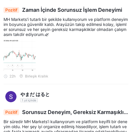
Zaman İçinde Sorunsuz İşlem Deneyimi
Pozitif
MH Markets'i tutarlı bir şekilde kullanıyorum ve platform deneyim
im boyunca güvenilir kaldı. Arayüzün takip edilmesi kolay, işleml
er sorunsuz ve her şeyin gereksiz karmaşıklıklar olmadan çalışm
asını takdir ediyorum.🌿
22h
Birleşik Krallık
やまだ はると
1 yıl içinde
Sorunsuz Deneyim, Gereksiz Karmaşıklık
Pozitif
Olmadan
Bir süredir MH Markets'i kullanıyorum ve platform keyifli bir dene
yim oldu. Her şey iyi organize edilmiş hissediliyor, işlem tutarlı ve
çok fazla karmaşık ayarla uğraşmadan ticarete odaklanabiliyoru