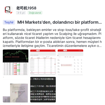
老司机1958
3-5 yıl
Doğrulandı
MH Markets'den, dolandırıcı bir platform o
Teşhir
lduğu için uzak durun.
Bu platformda, bekleyen emirler ve stop-loss/take-profit stratejil
eri kullanarak nicel ticaret yaptım ve Scalping ile uğraşmadım. Pl
atform, sözde ticaret ihlallerim nedeniyle tüm ticaret hesaplarımı
kapattı. Platformdan bir e-posta aldıktan sonra, hemen müşteri h
izmetleriyle iletişime geçtim. Ticaretimin düzenlemelere aykırı old
uğunu belirttiler. Bu ticaret mantığının neden yasa dışı kabul edil
diğini anlamıyorum. Bu, ihlallerden kaçınmak için Martingale mant
ığını takip etmem ve ters yönde pozisyon eklemem gerektiği anl
amına mı geliyor? Müşteri hizmetleri, tüm kârlarımdan vazgeçers
em, gizlilik ihlali eden KYC (Müşterini Tanı) bilgilerini yüklemek zo
runda kalmayacağımı ve bir geri ödeme alacağımı söyledi. Bu ne
denle, kabul ettim ve platformun sözde belgesini imzaladım. Anc
ak, belgeyi imzalayıp yükledikten sonra, platform sözünden dön
dü ve benden KYC bilgilerimi sağlamamı istedi. Bu platformun, gi
zliliğimi zorla ihlal etmeye ne hakkı var? Bu yasa dışıdır. Tüm Fore
x tüccarlarını, bu ahlaksız ve etik dışı platformdan uzak durmaya
çağırıyorum!