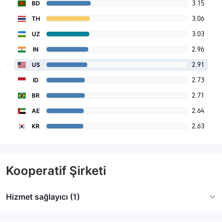
3.15
BD
3.06
TH
3.03
UZ
2.96
IN
2.91
US
2.73
ID
2.71
BR
2.64
AE
2.63
KR
Kooperatif Şirketi
Hizmet sağlayıcı (1)