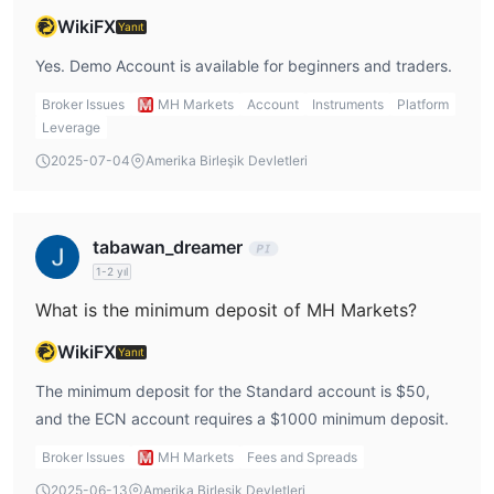
Markets broker düzenlemesi
broker'ın şu anda SCA
WikiFX
Yanıt
düzenlemesinin kapsamını aştığını ortaya koyuyor. Bu, broker'ın
Yes. Demo Account is available for beginners and traders.
SCA tarafından yasal olarak izin verilenin ötesinde finansal
faaliyetlerde bulunuyor olabileceğini gösteriyor ve bu da
Broker Issues
MH Markets
Account
Instruments
Platform
yatırımcılar için potansiyel riskler oluşturabilir.
Leverage
2025-07-04
Amerika Birleşik Devletleri
MH Markets Üzerinde Neler Ticaret Yapabilirim?
Hesap Türü
tabawan_dreamer
demo hesabı
Bir a hariç
Gerçek işlem yapmadan önce kendinizi
1-2 yıl
alıştırmak için, aracı kurum farklı müşteri gruplarının ihtiyaçlarına
uygun olarak farklı işlem koşulları sunan 3 kademeli accounts
What is the minimum deposit of MH Markets?
sunar:
WikiFX
Yanıt
Kaldıraç
The minimum deposit for the Standard account is $50,
1000 kata kadar kaldıraç
Aracı sunarken
, yatırımcılar büyük
and the ECN account requires a $1000 minimum deposit.
kayıplardan kaçınmak için kaldıraç kullanımında dikkatli olmalı
Broker Issues
MH Markets
Fees and Spreads
ve deneyim seviyelerine en uygun ürünü seçmelidir.
2025-06-13
Amerika Birleşik Devletleri