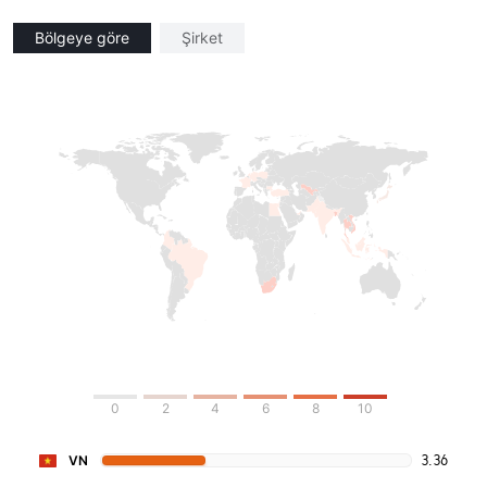
Bölgeye göre
Şirket
0
2
4
6
8
10
3.36
VN