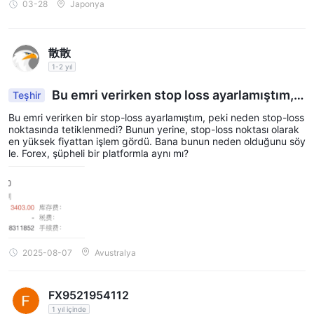
03-28
Japonya
散散
1-2 yıl
Bu emri verirken stop loss ayarlamıştım, n
Teşhir
eden?
Bu emri verirken bir stop-loss ayarlamıştım, peki neden stop-loss
noktasında tetiklenmedi? Bunun yerine, stop-loss noktası olarak
en yüksek fiyattan işlem gördü. Bana bunun neden olduğunu söy
le. Forex, şüpheli bir platformla aynı mı?
2025-08-07
Avustralya
FX9521954112
1 yıl içinde