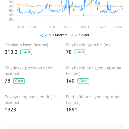
Ortalama işlem hızı(ms)
En yüksek işlem hızı(ms)
310.3
78
Great
Great
En yüksek pozisyon açma
En yüksek pozisyon kapatma
hızı(ms)
hızı(ms)
78
140
Great
Good
Pozisyon açmanın en düşük
En düşük pozisyon kapatma
hızı(ms)
hızı(ms)
1923
1891