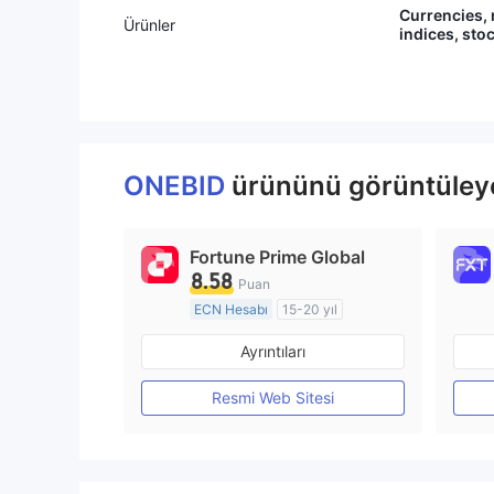
Currencies, 
Ürünler
indices, sto
ONEBID
ürününü görüntüleyen
Fortune Prime Global
8.58
Puan
ECN Hesabı
15-20 yıl
Düzenleyici Ülke/Bölge: Avustralya
Ayrıntıları
Pazar Yapıcılık (MM)
MT4 Tam Lisans
Resmi Web Sitesi