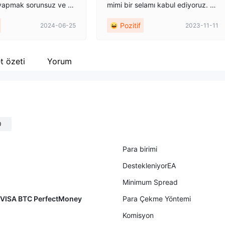
 yapmak sorunsuz ve ka
mimi bir selamı kabul ediyoruz. Şir
rıca etkileyici bir ticaret
ketimizi incelemek için ayırdığınız
Pozitif
2024-06-25
2023-11-11
arı ve eğitim kaynaklar
zamanı takdir ediyoruz. Brokerımı
i sunar. Hem acemiler h
z ONEBID, Saint Vincent ve Grena
esyoneller için mükem
dinler'de kurulmuştur. Yerel ve kür
esel düzenlemelere uygun olarak
t özeti
Yorum
faaliyet göstermemize olanak tanı
yan bir Lisansın sahibiyiz. Web sit
emizde belirtilen yargı yetkisine s
ahip ülkeler hariç, dünyanın tüm ü
lkelerinden müşterilerimize destek
O
hizmetleri sağlıyoruz. Müşterilerim
izin kendilerini tamamen güvende
hissetmeleri için en yüksek stand
Para birimi
artlarda aracılık hizmetleri sunuyo
DestekleniyorEA
ruz. Bu sayfadaki bilgi tablosunda
yer alan işlem hesaplarımıza ait bil
Minimum Spread
gilerin güncelliğini kaybetmiş bilgil
VISA BTC PerfectMoney
Para Çekme Yöntemi
er olduğunu belirtmekte fayda va
r. Bu mesajın Broker'ımız hakkında
Komisyon