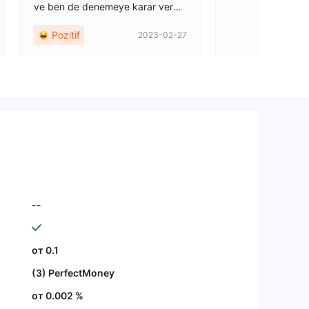
ve ben de denemeye karar verdi
m. Burada özel bir şey yok. Her ş
Pozitif
2023-02-27
ey herkes gibidir. Oldukça iyi ope
rasyonel destek hizmeti. Tabii ki,
burada iyi ve gelecek vaat eden t
icareti öğrendiğim demo hesaplar
dan da memnun kaldım.
--
от 0.1
(3) PerfectMoney
от 0.002 %