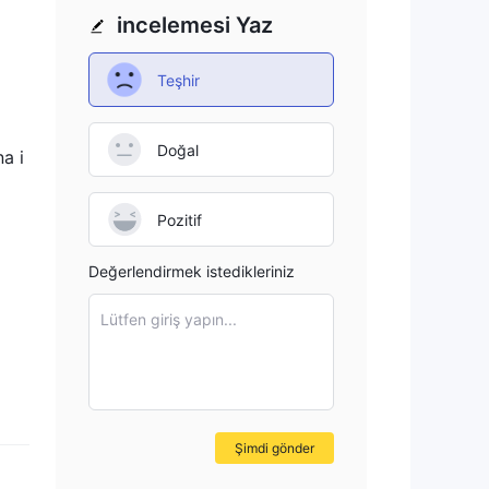
ir.
incelemesi Yaz
Teşhir
Doğal
a i
Pozitif
Değerlendirmek istedikleriniz
çük
Lütfen giriş yapın...
rine
Şimdi gönder