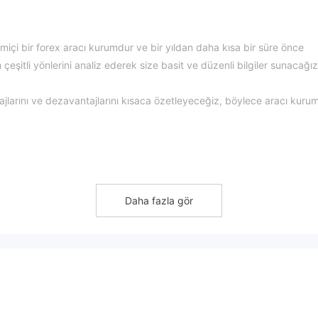
imiçi bir forex aracı kurumdur ve bir yıldan daha kısa bir süre önce
şitli yönlerini analiz ederek size basit ve düzenli bilgiler sunacağız
larını ve dezavantajlarını kısaca özetleyeceğiz, böylece aracı kuru
t Vincent ve Grenadinler'de düzenlenmektedir ve Finansal Hizmetler
rasıyla yetkilendirilmiştir.
Daha fazla gör
ipto paralar.....1BID, müşterilere 1.000'den fazla işlem yapılabilir
cemi hem de deneyimli yatırımcılar 1BID üzerinde işlem yapmak
edi ticareti şu anda mevcut değildir.