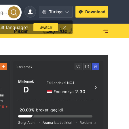
Türkçe
Download
ult language?
Switch
O
Pazar
Etkilemek
İletişim
Etkilemek
http
Etki endeksi NO.1
D
k
Suite 3
2.30
Endonezya
imi
Beachm
si
and th
.18
20.00%
brokeri geçildi
Sergi Alanı
Arama İstatistikleri
Reklam
Sosyal Medya İnde