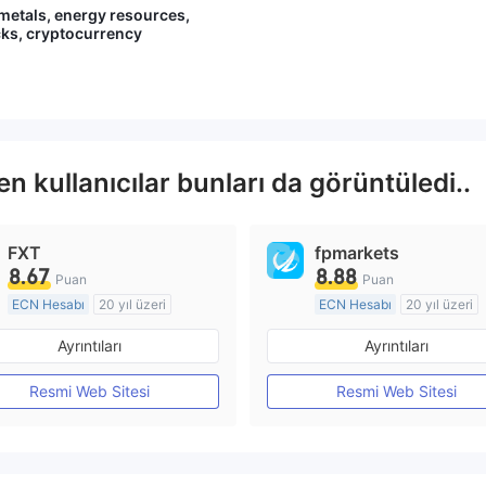
ki değerlendirmenizi olumlu yönd
metals, energy resources,
e etkileyeceğini umarak, tüm say
cks, cryptocurrency
gımızla veda ediyoruz. Saygılarım
ızla, ONEBID Ekibi.
 kullanıcılar bunları da görüntüledi..
FXT
fpmarkets
8.67
8.88
Puan
Puan
ECN Hesabı
20 yıl üzeri
ECN Hesabı
20 yıl üzeri
Düzenleyici Ülke/Bölge: Avustralya
Ayrıntıları
Ayrıntıları
Pazar Yapıcılık (MM)
Pazar Yapıcılık (MM)
MT4 Tam Lisans
MT4 Tam Lisans
Resmi Web Sitesi
Resmi Web Sitesi