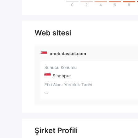
0
2
4
6
8
Web sitesi
onebidasset.com
Sunucu Konumu
Singapur
Etki Alanı Yürürlük Tarihi
--
Şirket Profili