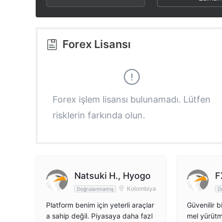
3
1
1
4
2
2
Forex Lisansı
5
3
3
6
4
4
Forex işlem lisansı bulunamadı. Lütfen
risklerin farkında olun.
7
5
5
8
6
6
9
7
7
Natsuki H., Hyogo
F
Kolombiya
Doğrulanmamış
D
8
8
Platform benim için yeterli araçlar
Güvenilir 
a sahip değil. Piyasaya daha fazl
mel yürütm