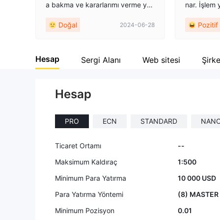
a bakma ve kararlarımı verme yoll
nar. İşlem
9
9
arına ihtiyacım var, ama yok. Bu ç
rlı oldu. Ay
Doğal
Pozitif
2024-06-28
ok üzücü. 😒😒😒
enstrümanl
ı yelpazes
em de prof
Hesap
mel.
Sergi Alanı
Web sitesi
Şirke
Hesap
PRO
ECN
STANDARD
NAN
Ticaret Ortamı
--
Maksimum Kaldıraç
1:500
Minimum Para Yatırma
10 000 USD
Para Yatırma Yöntemi
(8) MASTER 
Minimum Pozisyon
0.01