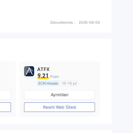
Güncellenmiş：
2026-08-09
ATFX
9.21
Puan
ECN Hesabı
10-15 yıl
Düzenleyici Ülke/Bölge: Avustralya
Düzenleyici Ülke/Bölge: Avustralya
Ayrıntıları
Pazar Yapıcılık (MM)
MT4 Tam Lisans
Resmi Web Sitesi