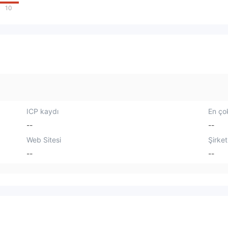
10
ICP kaydı
En çok
--
--
Web Sitesi
Şirket
--
--