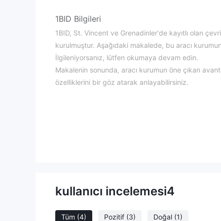
1BID Bilgileri
1BID, St. Vincent ve Grenadinler'de kayıtlı olan çevr
kurulmuştur. Aşağıdaki makalede, bu aracı kurumun çe
İlgileniyorsanız, lütfen okumaya devam edin.
Makalenin sonunda, aracı kurumun öne çıkan avantaj
özelliklerini bir göz atarak anlayabilirsiniz.
Artıları ve Eksileri
1BID Güvenilir mi?
ONEBID ASSET LLLC tarafından işletilen 1BID, Sain
Otoritesi (FSA) tarafından 2432 LLC 2022 lisans numa
Piyasa Enstrümanları
Para çiftleri, endeksler, emtialar, metaller, enerji, kr
enstrümana erişim imkanı sunar. Bu nedenle, hem a
kullanıcı incelemesi
4
istediklerini bulabilirler. Bununla birlikte, hisse sen
Spreadler ve Komisyonlar
Tüm
(4)
Pozitif
(3)
Doğal
(1)