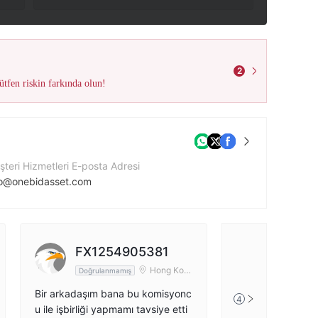
2
tfen riskin farkında olun!
teri Hizmetleri E-posta Adresi
fo@onebidasset.com
ket Web Sitesi
tps://www.onebidasset.com/
ket Adresi
FX1254905381
Suite 305, Griffith Corporate Centre, Beachmont, Kingstown, Saint Vincent and the Grenadines
Hong Kon
Doğrulanmamış
g
Bir arkadaşım bana bu komisyonc
4
u ile işbirliği yapmamı tavsiye etti