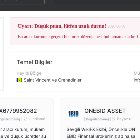
Uyarı: Düşük puan, lütfen uzak durun!
2026-08-09
Bu aracı kurumun geçerli bir forex düzenlemesi bulunmamaktadır. Lü
Temel Bilgiler
Kayıtlı Bölge
Müş
Saint Vincent ve Grenadinler
in
İşletme Dönemi
Şir
2-5 yıl
ht
Şirket Adı
Şir
X6779952082
ONEBID ASSET
ONEBID ASSET LLC
Hindistan
Beyaz rus
oğrulanmamış
Doğrulanmamış
ya
bir aracı kurum, mükem
Sevgili WikiFX Ekibi, Öncelikle ON
e ve düşük ücretler su
EBID Finansal Brokerimiz adına sa