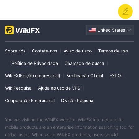
United States
Sobre nós
|
Contate-nos
|
Aviso de risco
|
Termos de uso
|
Política de Privacidade
|
Chamada de busca
|
WikiFX(Edição empresarial)
|
Verificação Oficial
|
EXPO
|
WikiPesquisa
|
Ajuda ao uso de VPS
|
Cooperação Empresarial
|
Divisão Regional
You are visiting the WikiFX website. WikiFX Internet and its
mobile products are an enterprise information searching tool for
global users. When using WikiFX products, users should