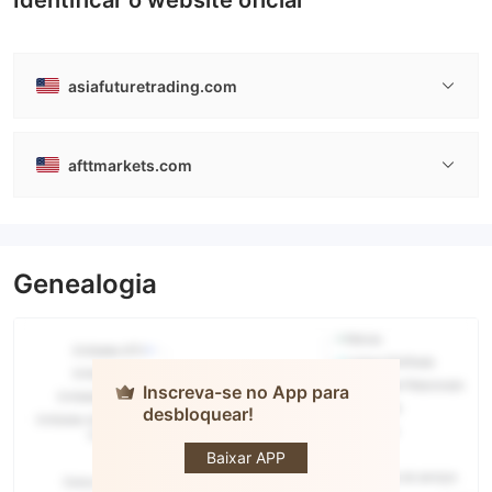
Identificar o website oficial
asiafuturetrading.com
afttmarkets.com
Genealogia
Inscreva-se no App para
desbloquear!
ASIA
FUTURE
TRADING
Baixar APP