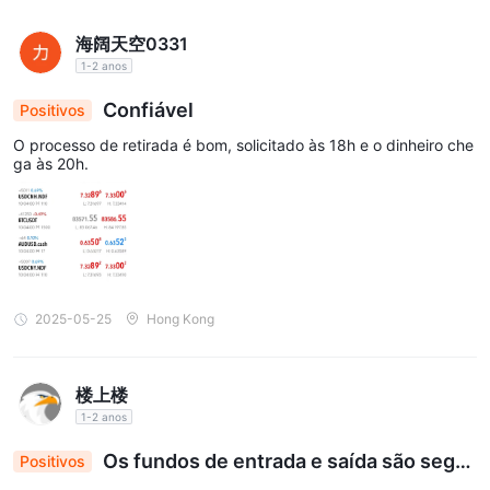
海阔天空0331
1-2 anos
Confiável
Positivos
O processo de retirada é bom, solicitado às 18h e o dinheiro che
ga às 20h.
2025-05-25
Hong Kong
楼上楼
1-2 anos
Os fundos de entrada e saída são segur
Positivos
os o suficiente