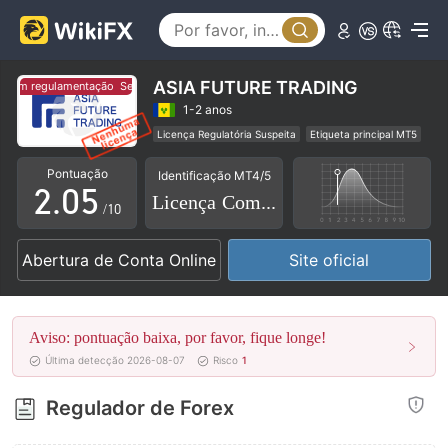
0
1
2
ASIA FUTURE TRADING
em regulamentação
Sem regulamentação
0
3
1-2 anos
Licença Regulatória Suspeita
Etiqueta principal MT5
1
4
Comerciantes Regionais
Risco potencial alto
Pontuação
Identificação MT4/5
2
.
0
5
Licença Completa
/10
3
1
6
Abertura de Conta Online
Site oficial
4
2
7
5
3
8
Aviso: pontuação baixa, por favor, fique longe!
6
4
9
Última detecção 2026-08-07
Risco
1
7
5
Regulador de Forex
8
6