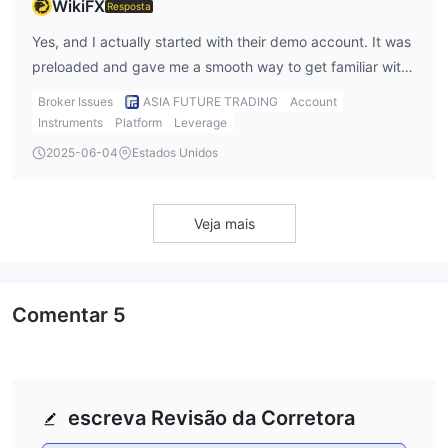
WikiFX
Resposta
Yes, and I actually started with their demo account. It was
preloaded and gave me a smooth way to get familiar with
their MT5 platform before risking real funds.
Broker Issues
ASIA FUTURE TRADING
Account
Instruments
Platform
Leverage
2025-06-04
Estados Unidos
Veja mais
Comentar
5
escreva Revisão da Corretora