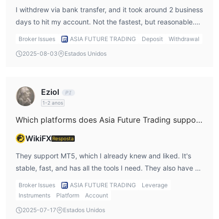
I withdrew via bank transfer, and it took around 2 business
partir de 0,1 pips
, e as comissões são cobradas apenas para
days to hit my account. Not the fastest, but reasonable.
CFDs de ações e ETFs.
Their support was responsive when I followed up.
No entanto, a corretora não divulga muitas informações sobre
Broker Issues
ASIA FUTURE TRADING
Deposit
Withdrawal
suas contas e condições de negociação, o que requer uma
2025-08-03
Estados Unidos
exploração mais aprofundada com seus representantes antes
da negociação real.
Eziol
Alavancagem
1-2 anos
de até 2000x
Embora a corretora ofereça alavancagem
, os
traders devem usar com cautela e escolher o produto que
Which platforms does Asia Future Trading support?
melhor se adapta aos seus níveis de experiência para evitar
WikiFX
Resposta
grandes perdas.
They support MT5, which I already knew and liked. It's
Plataforma de Negociação
stable, fast, and has all the tools I need. They also have a
Asia Future Trading oferece duas plataformas principais para
web-based client portal for account management.
Broker Issues
ASIA FUTURE TRADING
Leverage
negociação e gestão de contas:
Instruments
Platform
Account
Portal do Cliente (Sistema CRM Web)
2025-07-17
Estados Unidos
É um sistema centralizado de gestão de contas que permite aos