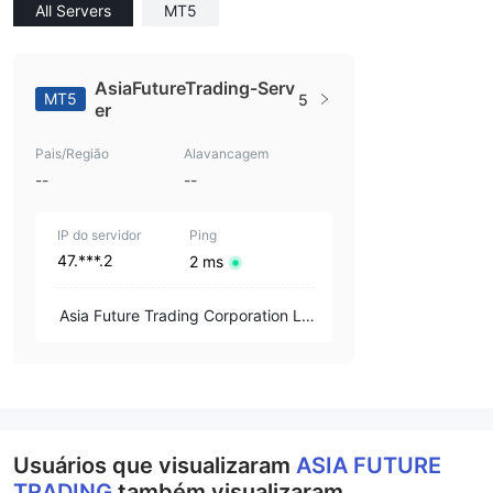
All Servers
MT5
AsiaFutureTrading-Serv
MT5
5
er
Pais/Região
Alavancagem
--
--
IP do servidor
Ping
47.***.2
2 ms
Asia Future Trading Corporation Li
mited
Usuários que visualizaram
ASIA FUTURE
TRADING
também visualizaram..