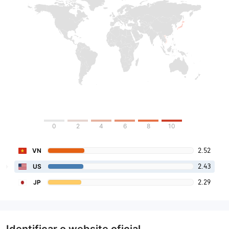
0
2
4
6
8
10
2.52
VN
2.43
US
2.29
JP