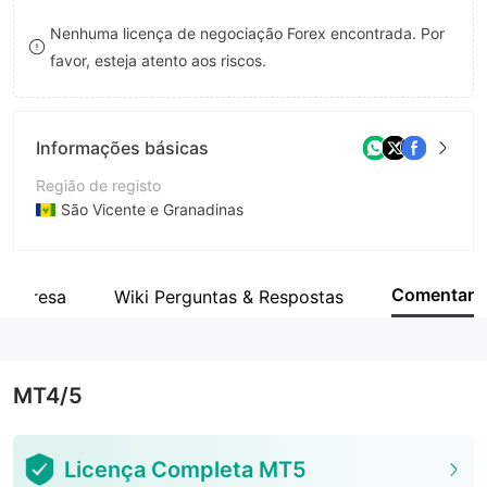
9
7
Nenhuma licença de negociação Forex encontrada. Por
favor, esteja atento aos riscos.
8
9
Informações básicas
Região de registo
São Vicente e Granadinas
Anos de operação
1-2 anos
Comentar
empresa
Wiki Perguntas & Respostas
Empresa
Asia Future Trading Corporation Limited
MT4/5
Licença Completa MT5