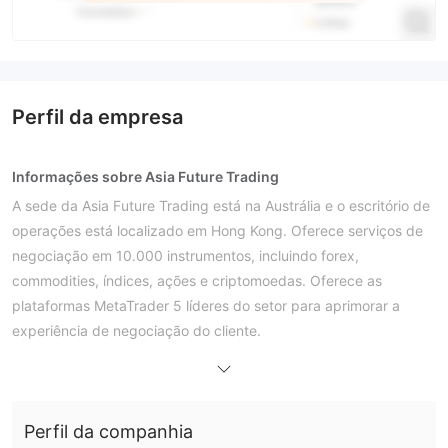
Perfil da empresa
Informações sobre Asia Future Trading
A sede da Asia Future Trading está na Austrália e o escritório de
operações está localizado em Hong Kong. Oferece serviços de
negociação em 10.000 instrumentos, incluindo forex,
commodities, índices, ações e criptomoedas. Oferece as
plataformas MetaTrader 5 líderes do setor para aprimorar a
experiência de negociação do cliente.
Uma conta demo está disponível para prática, com spread
reduzido a partir de 0,1 pips para contas reais. E a corretora
construiu um centro de conhecimento para orientar os clientes
Perfil da companhia
sobre como usar a plataforma MetaTrader 5, acelerando suas