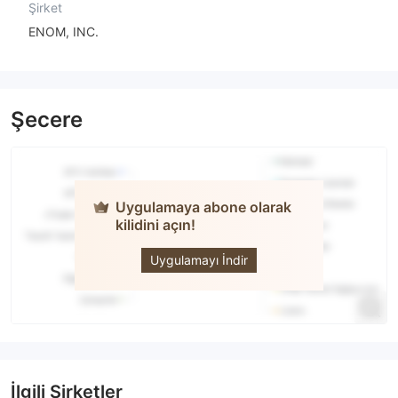
Şirket
ENOM, INC.
Şecere
Uygulamaya abone olarak
kilidini açın!
OneUp
Trader
Uygulamayı İndir
İlgili Şirketler