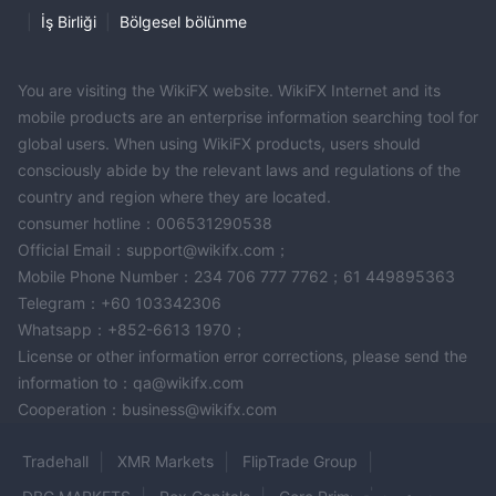
|
İş Birliği
|
Bölgesel bölünme
Doğru kişisel ve finansal bilgilerle çevrimiçi başvuru formunu
tamamlayın.
Hesap onay sürecini hızlandırmak için gerekli tüm alanların
You are visiting the WikiFX website. WikiFX Internet and its
doğru şekilde doldurulduğundan emin olun.
mobile products are an enterprise information searching tool for
İnceleme Şartları ve Koşulları:
global users. When using WikiFX products, users should
Seçilen hesap türüyle ilişkili olan şartları dikkatlice okuyun ve
consciously abide by the relevant laws and regulations of the
anlayın.
country and region where they are located.
OneUp Trader tarafından sağlanan işlem kurallarına ve
consumer hotline：006531290538
yönergelerine uyulmasını sağlayın.
Official Email：support@wikifx.com；
Hesabınıza Para Yatırma:
Mobile Phone Number：234 706 777 7762；61 449895363
Telegram：+60 103342306
Başvurunuz onaylandıktan sonra, ticaret hesabınızı gerekli
Whatsapp：+852-6613 1970；
başlangıç sermayesiyle finanse edin.
License or other information error corrections, please send the
Farklı ödeme yöntemlerini içeren fon yatırma sürecini takip edin.
information to：qa@wikifx.com
Gerekli Yazılımı İndirin:
Cooperation：business@wikifx.com
Geçerli ise, OneUp Trader tarafından sağlanan gerekli işlem
yazılımını indirin ve kurun.
Tradehall
XMR Markets
FlipTrade Group
Daha iyi bir deneyim için tercih ettiğiniz işlem platformuyla