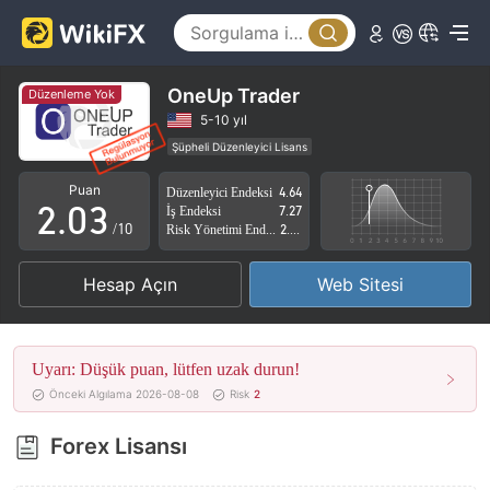
0
OneUp Trader
Düzenleme Yok
0
1
5-10 yıl
Şüpheli Düzenleyici Lisans
1
2
Yüksek düzeyde potansiyel risk
Puan
Düzenleyici Endeksi
4.64
2
.
0
3
İş Endeksi
7.27
/10
Risk Yönetimi Endeksi
2.74
3
1
4
Hesap Açın
Web Sitesi
4
2
5
5
3
6
Uyarı: Düşük puan, lütfen uzak durun!
6
4
7
Önceki Algılama 2026-08-08
Risk
2
7
5
8
Forex Lisansı
8
6
9