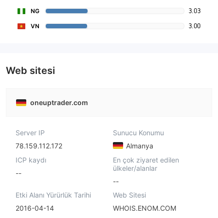
3.03
NG
3.00
VN
Web sitesi
oneuptrader.com
Server IP
Sunucu Konumu
78.159.112.172
Almanya
ICP kaydı
En çok ziyaret edilen
ülkeler/alanlar
--
--
Etki Alanı Yürürlük Tarihi
Web Sitesi
2016-04-14
WHOIS.ENOM.COM