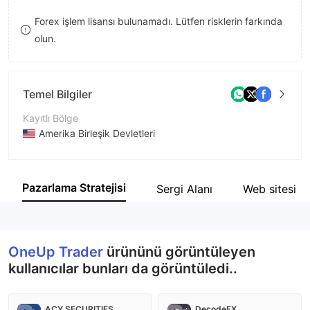
9
7
Forex işlem lisansı bulunamadı. Lütfen risklerin farkında
olun.
8
9
Temel Bilgiler
Kayıtlı Bölge
Amerika Birleşik Devletleri
İşletme Dönemi
5-10 yıl
Pazarlama Stratejisi
Sergi Alanı
Web sitesi
Şirket Adı
OneUp Trader
OneUp Trader
ürününü görüntüleyen
kullanıcılar bunları da görüntüledi..
ACY SECURITIES
DecodeFX