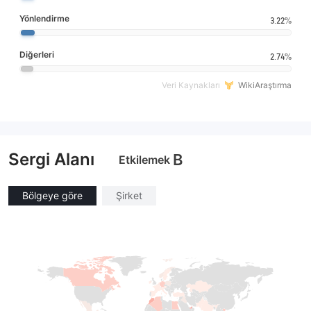
Yönlendirme
3.22%
Diğerleri
2.74%
Veri Kaynakları
WikiAraştırma
Sergi Alanı
B
Etkilemek
Bölgeye göre
Şirket