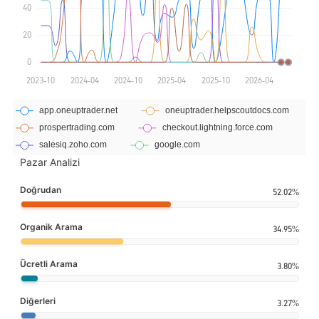
Pazar Analizi
Doğrudan
52.02%
Organik Arama
34.95%
Ücretli Arama
3.80%
Diğerleri
3.27%