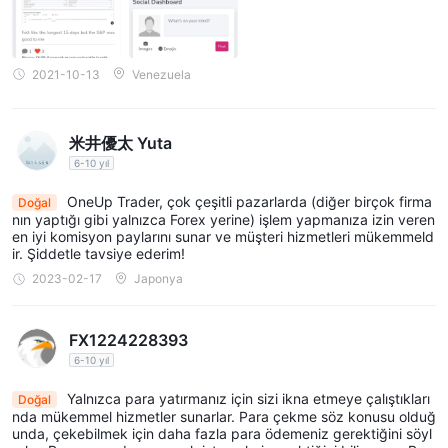
Hesap Türleri
OneUp Trader, farklı sermaye seviyelerine uygun bir dizi finanse
$25,000 hesabı
edilen ticaret hesabı sunmaktadır.
2021-10-13
Venezuela
, orta
düzeyde başlangıç sermayesi olan tüccarlar için tasarlanmış
olup, 15 kontrat işlem yapma ve $9,000 kar hedefine ulaşma
米井優太 Yuta
fırsatı sunar. Bu hesapta $5,000 iz süren çekilme, günlük kayıp
6-10 yıl
limiti olmaması ve ilk $10,000 karın ücretsiz olması gibi
avantajlar bulunmaktadır. Bu hesap sınırsız bakiye sıfırlama,
OneUp Trader, çok çeşitli pazarlarda (diğer birçok firma
Doğal
nın yaptığı gibi yalnızca Forex yerine) işlem yapmanıza izin veren
%90 kar paylaşımı, ücretsiz NinjaTrader lisansı ve ücretsiz
en iyi komisyon paylarını sunar ve müşteri hizmetleri mükemmeld
piyasa verileri/seviye 2 erişimi gibi özellikleri içermektedir.
ir. Şiddetle tavsiye ederim!
Ayrıca, 7/24 müşteri desteği sunmaktadır. Bu hesap türü, orta
2023-02-17
Japonya
düzeyde bir sermaye taahhüdü olan tüccarlar için kapsamlı bir
paket arayanlar için uygundur.
FX1224228393
Daha yüksek risk iştahına ve daha büyük bir sermaye tabanına
6-10 yıl
$50,000, $100,000, $150,000
sahip olan tüccarlar için,
ve $250,000 hesapları
Yalnızca para yatırmanız için sizi ikna etmeye çalıştıkları
Doğal
giderek artan fırsatlar ve faydalar
nda mükemmel hizmetler sunarlar. Para çekme söz konusu olduğ
sunmaktadır. Bu hesaplar, daha deneyimli tüccarlar için daha
unda, çekebilmek için daha fazla para ödemeniz gerektiğini söyl