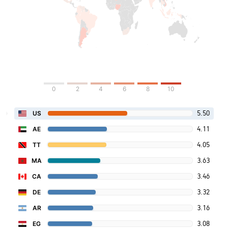
0
2
4
6
8
10
5.50
US
4.11
AE
4.05
TT
3.63
MA
3.46
CA
3.32
DE
3.16
AR
3.08
EG